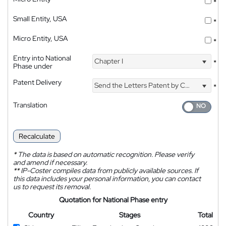
*
Small Entity, USA
*
Micro Entity, USA
*
Entry into National
Chapter I
*
Phase under
Patent Delivery
Send the Letters Patent by Courier
*
Translation
Recalculate
*
The data is based on automatic recognition. Please verify
and amend if necessary.
**
IP-Coster compiles data from publicly available sources. If
this data includes your personal information, you can contact
us to request its removal.
Quotation for National Phase entry
Country
Stages
Total