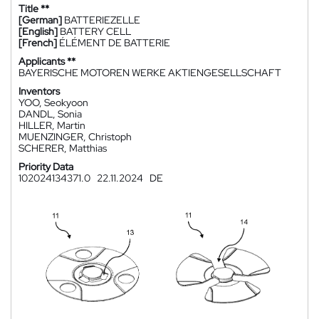
Title **
[German]
BATTERIEZELLE
[English]
BATTERY CELL
[French]
ÉLÉMENT DE BATTERIE
Applicants **
BAYERISCHE MOTOREN WERKE AKTIENGESELLSCHAFT
Inventors
YOO, Seokyoon
DANDL, Sonia
HILLER, Martin
MUENZINGER, Christoph
SCHERER, Matthias
Priority Data
102024134371.0
22.11.2024
DE