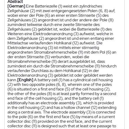
Abstract
[German]
Eine Batteriezelle (1) weist ein zylindrisches
Zellgehäuse (2) mit zwei entgegengesetzten Polen (6, 8) auf,
wobei einer der Pole (6) an einer ersten Stirnseite (5) des
Zellgehäuses (2) angeordnet ist und der andere der Pole (8)
zumindest teilweise durch eine zweite Stirnseite des
Zellgehäuses (2) gebildet ist, wobei die Batteriezelle (1) des
Weiteren eine Elektrodenanordnung (3) aufweist, welche in
dem Zellgehäuse (2) angeordnet ist und einen entlang einer
Mittelachse verlaufenden Hohlkanal (12) aufweist. Die
Elektrodenanordnung (3) ist mittels einer stirnseitig
angeordneten Stromabnehmerscheibe (11) mit dem Pol (6) an
der ersten Stirnseite (5) verbunden, wobei die
Stromabnehmerscheibe (11) derart ausgebildet ist, dass
zumindest ein durch die Stromabnehmerscheibe (11) hindurch
verlaufender Durchlass zu dem Hohlkanal (12) in der
Elektrodenanordnung (3) gebildet ist oder gebildet werden
kann.
[English]
A battery cell (1) has a cylindrical cell housing
(2) with two opposite poles (6, 8), wherein one of the poles
(6) is situated on a first end face (5) of the cell housing (2),
the other of the poles (8) is at least partly formed by a second
end face of the cell housing (2), and the battery cell (1)
additionally has an electrode assembly (3), which is provided
in the cell housing (2) and has a hollow channel (12) extending
along a central axis. The electrode assembly (3) is connected
to the pole (6) on the first end face (5) by means of a current
collector disc (11) provided on the end face, and the current
collector disc (11) is designed such that at least one passage to