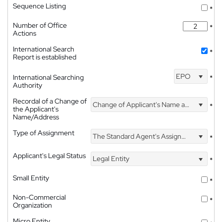
Sequence Listing
*
Number of Office
*
Actions
International Search
*
Report is established
EPO
International Searching
*
Authority
Recordal of a Change of
Change of Applicant's Name and Address
*
the Applicant's
Name/Address
Type of Assignment
The Standard Agent's Assignment
*
Applicant's Legal Status
Legal Entity
*
Small Entity
*
Non-Commercial
*
Organization
Micro Entity