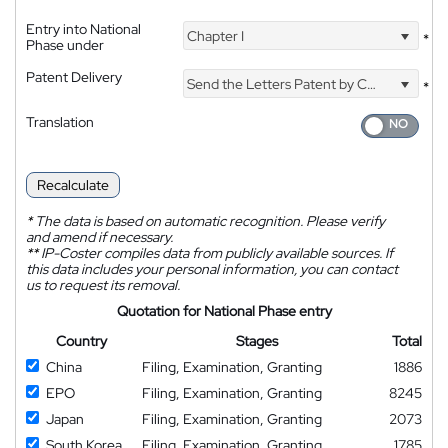
Entry into National
Chapter I
*
Phase under
Patent Delivery
Send the Letters Patent by Courier
*
Translation
Recalculate
*
The data is based on automatic recognition. Please verify
and amend if necessary.
**
IP-Coster compiles data from publicly available sources. If
this data includes your personal information, you can contact
us to request its removal.
Quotation for National Phase entry
Country
Stages
Total
China
Filing, Examination, Granting
1886
EPO
Filing, Examination, Granting
8245
Japan
Filing, Examination, Granting
2073
South Korea
Filing, Examination, Granting
1785