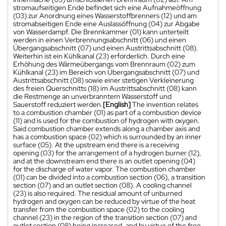
stromaufseitigen Ende befindet sich eine Aufnahmeöffnung
(03) zur Anordnung eines Wasserstoffbrenners (12) und am
stromabseitigen Ende eine Auslassöffnung (04) zur Abgabe
von Wasserdampf. Die Brennkammer (01) kann unterteilt
werden in einen Verbrennungsabschnitt (06) und einen
Übergangsabschnitt (07) und einen Austrittsabschnitt (08).
Weiterhin ist ein Kühlkanal (23) erforderlich. Durch eine
Erhöhung des Wärmeübergangs vom Brennraum (02) zum
Kühlkanal (23) im Bereich von Übergangsabschnitt (07) und
Austrittsabschnitt (08) sowie einer stetigen Verkleinerung
des freien Querschnitts (18) im Austrittsabschnitt (08) kann
die Restmenge an unverbranntem Wasserstoff und
Sauerstoff reduziert werden.
[English]
The invention relates
to a combustion chamber (01) as part of a combustion device
(11) and is used for the combustion of hydrogen with oxygen.
Said combustion chamber extends along a chamber axis and
has a combustion space (02) which is surrounded by an inner
surface (05). At the upstream end there is a receiving
opening (03) for the arrangement of a hydrogen burner (12),
and at the downstream end there is an outlet opening (04)
for the discharge of water vapor. The combustion chamber
(01) can be divided into a combustion section (06), a transition
section (07) and an outlet section (08). A cooling channel
(23) is also required. The residual amount of unburned
hydrogen and oxygen can be reduced by virtue of the heat
transfer from the combustion space (02) to the cooling
channel (23) in the region of the transition section (07) and
outlet section (08) being increased, and by virtue of the free