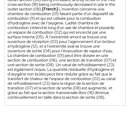
cross section (18) being continuously decreased in size in the
outlet section (08).
[French]
L'invention concerne une
chambre de combustion (01) faisant partie d'un dispositif de
combustion (11) et qui est utilisée pour la combustion
d'hydrogène avec de l'oxygène. Ladite chambre de
combustion s'étend le long d'un axe de chambre et possède
un espace de combustion (02) qui est encerclé par une
surface interne (05). À l'extrémité amont se trouve une
ouverture de réception (03) pour l'agencement d'un brûleur
à hydrogène (12), et à l'extrémité aval se trouve une
ouverture de sortie (04) pour l'évacuation de vapeur d'eau.
La chambre de combustion (01) peut être divisée en une
section de combustion (06), une section de transition (07) et
une section de sortie (08). Un canal de refroidissement (23)
est également requis. La quantité résiduelle d'hydrogène et
d'oxygène non brûlés peut être réduite grâce au fait que le
transfert de chaleur de l'espace de combustion (02) au canal
de refroidissement (23) dans la région de la section de
transition (07) et la section de sortie (08) est augmenté, et
grâce au fait que la section transversale libre (18) diminue
continuellement en taille dans la section de sortie (08).