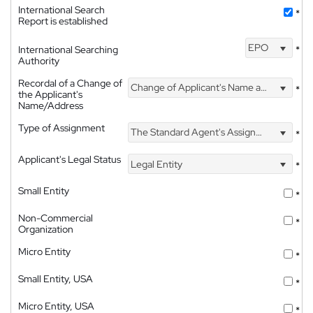
International Search
*
Report is established
EPO
International Searching
*
Authority
Recordal of a Change of
Change of Applicant's Name and Address
*
the Applicant's
Name/Address
Type of Assignment
The Standard Agent's Assignment
*
Applicant's Legal Status
Legal Entity
*
Small Entity
*
Non-Commercial
*
Organization
Micro Entity
*
Small Entity, USA
*
Micro Entity, USA
*