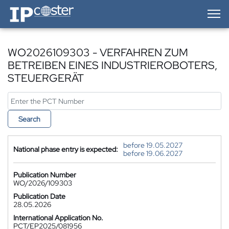
IP-Coster — Home
WO2026109303 - VERFAHREN ZUM
BETREIBEN EINES INDUSTRIEROBOTERS,
STEUERGERÄT
Search
before 19.05.2027
National phase entry is expected:
before 19.06.2027
Publication Number
WO/2026/109303
Publication Date
28.05.2026
International Application No.
PCT/EP2025/081956