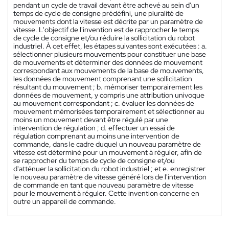
pendant un cycle de travail devant être achevé au sein d'un
temps de cycle de consigne prédéfini, une pluralité de
mouvements dont la vitesse est décrite par un paramètre de
vitesse. L'objectif de l'invention est de rapprocher le temps
de cycle de consigne et/ou réduire la sollicitation du robot
industriel. À cet effet, les étapes suivantes sont exécutées : a.
sélectionner plusieurs mouvements pour constituer une base
de mouvements et déterminer des données de mouvement
correspondant aux mouvements de la base de mouvements,
les données de mouvement comprenant une sollicitation
résultant du mouvement ; b. mémoriser temporairement les
données de mouvement, y compris une attribution univoque
au mouvement correspondant ; c. évaluer les données de
mouvement mémorisées temporairement et sélectionner au
moins un mouvement devant être régulé par une
intervention de régulation ; d. effectuer un essai de
régulation comprenant au moins une intervention de
commande, dans le cadre duquel un nouveau paramètre de
vitesse est déterminé pour un mouvement à réguler, afin de
se rapprocher du temps de cycle de consigne et/ou
d'atténuer la sollicitation du robot industriel ; et e. enregistrer
le nouveau paramètre de vitesse généré lors de l'intervention
de commande en tant que nouveau paramètre de vitesse
pour le mouvement à réguler. Cette invention concerne en
outre un appareil de commande.