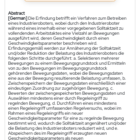
Abstract
[German]
Die Erfindung betrifft ein Verfahren zum Betreiben
eines Industrieroboters, wobei durch den Industrieroboter
während eines innerhalb einer vorgegebenen Solltaktzeit zu
vollendenden Arbeitstaktes eine Vielzahl an Bewegungen
ausgeführt wird, deren Geschwindigkeit durch einen
Geschwindigkeitsparameter beschrieben wird.
Erfindungsgemäß werden zur Annäherung der Solltaktzeit
und/oder Reduktion der Belastung des Industrieroboters die
folgenden Schritte durchgeführt: a. Selektieren mehrerer
Bewegungen zu einem Bewegungsgrundstock und Ermitteln
von zu den Bewegungen im Bewegungsgrundstock
gehörenden Bewegungsdaten, wobei die Bewegungsdaten
eine aus der Bewegung resultierende Belastung umfassen, b.
Zwischenspeichern der Bewegungsdaten einschließlich einer
eindeutigen Zuordnung zur zugehörigen Bewegung, c.
Bewerten der zwischengespeicherten Bewegungsdaten und
Auswählen mindestens einer durch Regeleingriff zu
regelnden Bewegung, d. Durchführen eines mindestens
einen Regeleingriff umfassenden Regelversuchs, wobei im
Rahmen eines Regeleingriffs ein neuer
Geschwindigkeitsparameter für eine zu regelnde Bewegung
bestimmt wird, wodurch die Solltaktzeit angenähert und/oder
die Belastung des Industrieroboters reduziert wird, und e.
Abspeichern des im Regeleingriff erzeugten neuen
Geschwindigkeitsparameters als neuen