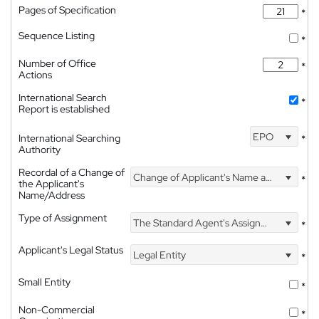
Pages of Specification
*
Sequence Listing
*
Number of Office
*
Actions
International Search
*
Report is established
EPO
International Searching
*
Authority
Recordal of a Change of
Change of Applicant's Name and Address
*
the Applicant's
Name/Address
Type of Assignment
The Standard Agent's Assignment
*
Applicant's Legal Status
Legal Entity
*
Small Entity
*
Non-Commercial
*