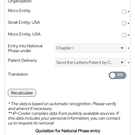
Organization
Micro Entity
*
Small Entity, USA
*
Micro Entity, USA
*
Entry into National
Chapter I
*
Phase under
Patent Delivery
Send the Letters Patent by Courier
*
Translation
Recalculate
*
The data is based on automatic recognition. Please verify
and amend if necessary.
**
IP-Coster compiles data from publicly available sources. If
this data includes your personal information, you can contact
us to request its removal.
Quotation for National Phase entry