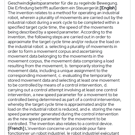
Geschwindigkeitsparameter für die zu regelnde Bewegung.
Die Erfindung betrifft außerdem ein Steuergerät.
[English]
The invention relates to a method for operating an industrial
robot, wherein a plurality of movements are carried out by the
industrial robot during a work cycle to be completed within a
specified target cycle time, the speed of the movements
being described by a speed parameter. According to the
invention, the following steps are carried out in order to
approximate the target cycle time and/or reduce the load on
the industrial robot: a. selecting a plurality of movements in
order to form a movement corpus and ascertaining
movement data belonging to the movements in the
movement corpus, the movement data comprising a load
resulting from the movement, b. temporarily storing the
movement data, including a unique assignment to the
corresponding movement, c. evaluating the temporarily
stored movement data and selecting at least one movement
to be controlled by means of a control intervention, d.
carrying out a control attempt involving at least one control
intervention, a new speed parameter for a movement to be
controlled being determined as part of a control intervention,
whereby the target cycle time is approximated and/or the
load on the industrial robot is reduced, and e. storing the new
speed parameter generated during the control intervention
as the new speed parameter for the movement to be
controlled. The invention also relates to a control device.
[French]
L'invention concerne un procédé pour faire
fonctionner un robot industriel, le robot industriel exécutant