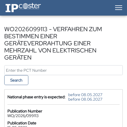
IP-Coster — Home
WO2026099113 - VERFAHREN ZUM
BESTIMMEN EINER
GERÄTEVERDRAHTUNG EINER
MEHRZAHL VON ELEKTRISCHEN
GERÄTEN
Search
before 08.05.2027
National phase entry is expected:
before 08.06.2027
Publication Number
WO/2026/099113
Publication Date