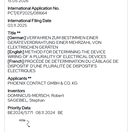
15.05.2026
International Application No.
PCT/EP2025/081664
International Filing Date
03.11.2025
Title **
[German]
VERFAHREN ZUM BESTIMMEN EINER
GERÄTEVERDRAHTUNG EINER MEHRZAHL VON
ELEKTRISCHEN GERÄTEN
[English]
METHOD FOR DETERMINING THE DEVICE
WIRING OF A PLURALITY OF ELECTRICAL DEVICES
[French]
PROCÉDÉ DE DÉTERMINATION DU CÂBLAGE DE
DISPOSITIF D'UNE PLURALITÉ DE DISPOSITIFS
ÉLECTRIQUES
Applicants **
PHOENIX CONTACT GMBH & CO. KG
Inventors
DOMINICUS-MERSCH, Robert
SAGEBIEL, Stephan
Priority Data
BE2024/5771
08.11.2024
BE