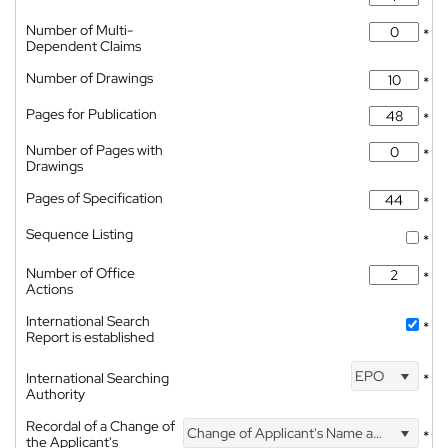
Number of Multi-
*
Dependent Claims
Number of Drawings
*
Pages for Publication
*
Number of Pages with
*
Drawings
Pages of Specification
*
Sequence Listing
*
Number of Office
*
Actions
International Search
*
Report is established
EPO
International Searching
*
Authority
Recordal of a Change of
Change of Applicant's Name and Address
*
the Applicant's