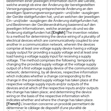
Bestimmen einer jeweiligen Information durch alle Geräte,
welche anzeigt ob eine der Änderung der bereitgestellten
Versorgungsspannung entsprechende Änderung an den
jeweiligen Spannungsversorgungsein- und/oder -ausgängen
der Geräte stattgefunden hat, und an welchen der jeweiligen
Ein- und/oder -ausgängen die Änderung stattgefunden hat;
und Bestimmen der Geräteverdrahtung basierend auf den
jeweiligen Informationen, welche anzeigen ob und wo die
Änderung stattgefunden hat.
[English]
The invention relates
to a method for determining the device wiring of a plurality of
electrical devices which are communicatively coupled to one
another in a communication network, wherein the devices
comprise at least one voltage supply device having a voltage
supply output for providing a supply voltage and at least one
load having a voltage supply input for receiving a supply
voltage. The method comprises the following: temporarily
changing the provided supply voltage at the voltage supply
output of a first voltage supply device of the communication
network; determining, by all devices, respective information
which indicates whether a change corresponding to the
change in the provided supply voltage has taken place at the
respective voltage supply inputs and/or outputs of the
devices and at which of the respective inputs and/or outputs
the change has taken place; and determining the device
wiring on the basis of the respective information which
indicates whether and where the change has taken place.
[French]
L'invention concerne un procédé permettant de
déterminer le câblage de dispositif d'une pluralité de