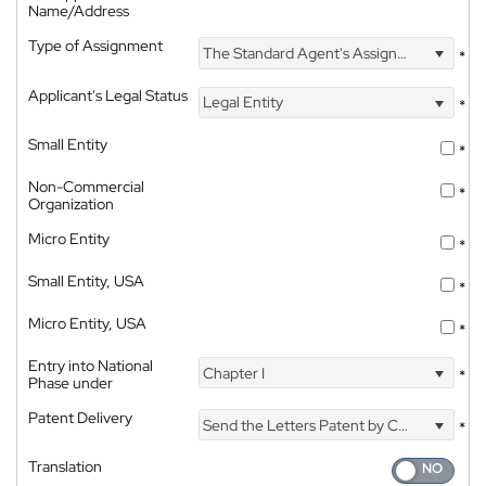
Name/Address
Type of Assignment
The Standard Agent's Assignment
*
Applicant's Legal Status
Legal Entity
*
Small Entity
*
Non-Commercial
*
Organization
Micro Entity
*
Small Entity, USA
*
Micro Entity, USA
*
Entry into National
Chapter I
*
Phase under
Patent Delivery
Send the Letters Patent by Courier
*
Translation