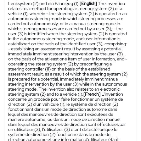
Lenksystem (2) und ein Fahrzeug (1).
[English]
The invention
relates to a method for operating a steering system (2) of a
vehicle (1), wherein - the steering system (2) is operated in an
autonomous steering mode in which steering processes are
carried out autonomously, or in a manual steering mode in
which steering processes are carried out by a user (3), - the
user (3) is identified when the steering system (2) is operated
in the autonomous steering mode, and user information is
established on the basis of the identified user (3), comprising:
- establishing an assessment result by assessing a potential,
immediately imminent steering intervention by the user (3)
on the basis of the at least one item of user information, and -
operating the steering system (2) by preconfiguring a
steering controller (11) on the basis of the established
assessment result, as a result of which the steering system (2)
is prepared for a potential, immediately imminent manual
steering intervention by the user (3) while in the autonomous
steering mode. The invention also relates to an electronic
steering system (2) and to a vehicle (1).
[French]
L'invention
concerne un procédé pour faire fonctionner un système de
direction (2) d'un véhicule (1), le système de direction (2)
fonctionnant dans un mode de direction autonome dans
lequel des manœuvres de direction sont exécutées de
manière autonome, ou dans un mode de direction manuel
dans lequel des manœuvres de direction sont effectuées par
un utilisateur (3), l'utilisateur (3) étant détecté lorsque le
système de direction (2) fonctionne dans le mode de
direction autonome et une information d'utilisateur étant