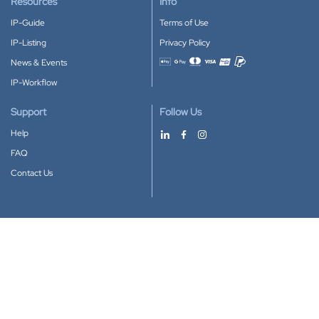
Resources
Info
IP-Guide
Terms of Use
IP-Listing
Privacy Policy
News & Events
Accepted payment methods
IP-Workflow
Support
Follow Us
Help
FAQ
Contact Us
Download our App
Google Play
Apple Store
IP-Coster © 2010-2026
All rights reserved.