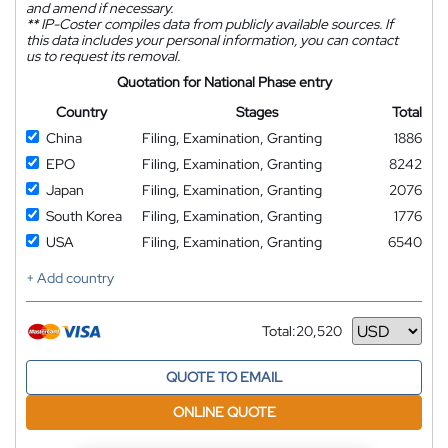
and amend if necessary.
**
IP-Coster compiles data from publicly available sources. If
this data includes your personal information, you can contact
us to request its removal.
Quotation for National Phase entry
Country
Stages
Total
China
Filing, Examination, Granting
1886
EPO
Filing, Examination, Granting
8242
Japan
Filing, Examination, Granting
2076
South Korea
Filing, Examination, Granting
1776
USA
Filing, Examination, Granting
6540
+ Add country
Total:
20,520
Currency
QUOTE TO EMAIL
ONLINE QUOTE