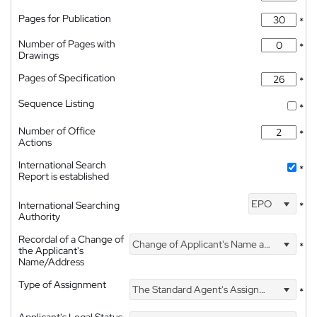
Pages for Publication
*
Number of Pages with
*
Drawings
Pages of Specification
*
Sequence Listing
*
Number of Office
*
Actions
International Search
*
Report is established
EPO
International Searching
*
Authority
Recordal of a Change of
Change of Applicant's Name and Address
*
the Applicant's
Name/Address
Type of Assignment
The Standard Agent's Assignment
*
Applicant's Legal Status