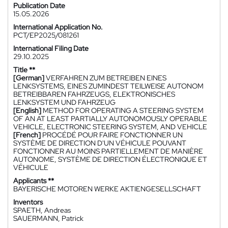
Publication Date
15.05.2026
International Application No.
PCT/EP2025/081261
International Filing Date
29.10.2025
Title **
[German]
VERFAHREN ZUM BETREIBEN EINES
LENKSYSTEMS, EINES ZUMINDEST TEILWEISE AUTONOM
BETREIBBAREN FAHRZEUGS, ELEKTRONISCHES
LENKSYSTEM UND FAHRZEUG
[English]
METHOD FOR OPERATING A STEERING SYSTEM
OF AN AT LEAST PARTIALLY AUTONOMOUSLY OPERABLE
VEHICLE, ELECTRONIC STEERING SYSTEM, AND VEHICLE
[French]
PROCÉDÉ POUR FAIRE FONCTIONNER UN
SYSTÈME DE DIRECTION D'UN VÉHICULE POUVANT
FONCTIONNER AU MOINS PARTIELLEMENT DE MANIÈRE
AUTONOME, SYSTÈME DE DIRECTION ÉLECTRONIQUE ET
VÉHICULE
Applicants **
BAYERISCHE MOTOREN WERKE AKTIENGESELLSCHAFT
Inventors
SPAETH, Andreas
SAUERMANN, Patrick