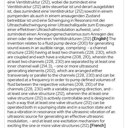
eine Ventilstruktur (212), wobei die zumindest eine
Ventilstruktur (212) aktiv steuerbar ist und derart ausgebildet
ist, dass zumindest eine Ventilstruktur (212) sowohl in einem
pumpenden als auch in einem ansaugenden Zustand
betreibbar ist und eine Schwingung in Resonanz mit der
Ultraschallschwingung einer Ultraschallquelle zum Erzeugen
einer effektiven Ultraschallmodulation aufweist, und -
zumindest einen Anregungsmechanismus zum Anregen des
einen oder der mehreren Ventilstrukturen (212).
[English]
The
invention relates to a fluid pump device (200) for generating
sound waves in an audible range, comprising: - a channel
structure (226) having at least two channels (228, 230), which
are coupled and each have a volume (208, 210), wherein the
at least two channels (228, 230) are separated by at least one
inner channel wall (214.3), - one or more ultrasound
generating elements (202), which are arranged either
transversely or parallel to the channels (228, 230) and can be
operated at a frequency in order to pump defined volumes of
fluid between the respective volumes (208, 210) of the
channels (228, 230) with a variable pumping direction, and -
at least one valve structure (212), wherein the at least one
valve structure (212) is actively controllable and is designed in
such a way that at least one valve structure (212) can be
operated both in a pumping state and in a suction state and
has a vibration in resonance with the ultrasonic vibration of an
ultrasonic source for generating an effective ultrasonic
modulation, - and at least one excitation mechanism for
exciting the one or more valve structures (212).
[French]