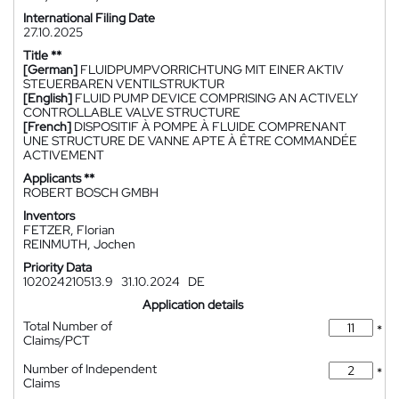
International Filing Date
27.10.2025
Title **
[German]
FLUIDPUMPVORRICHTUNG MIT EINER AKTIV
STEUERBAREN VENTILSTRUKTUR
[English]
FLUID PUMP DEVICE COMPRISING AN ACTIVELY
CONTROLLABLE VALVE STRUCTURE
[French]
DISPOSITIF À POMPE À FLUIDE COMPRENANT
UNE STRUCTURE DE VANNE APTE À ÊTRE COMMANDÉE
ACTIVEMENT
Applicants **
ROBERT BOSCH GMBH
Inventors
FETZER, Florian
REINMUTH, Jochen
Priority Data
102024210513.9
31.10.2024
DE
Application details
Total Number of
*
Claims/PCT
Number of Independent
*
Claims