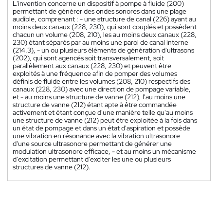
L'invention concerne un dispositif à pompe à fluide (200)
permettant de générer des ondes sonores dans une plage
audible, comprenant : - une structure de canal (226) ayant au
moins deux canaux (228, 230), qui sont couplés et possèdent
chacun un volume (208, 210), les au moins deux canaux (228,
230) étant séparés par au moins une paroi de canal interne
(214.3), - un ou plusieurs éléments de génération d'ultrasons
(202), qui sont agencés soit transversalement, soit
parallèlement aux canaux (228, 230) et peuvent être
exploités à une fréquence afin de pomper des volumes
définis de fluide entre les volumes (208, 210) respectifs des
canaux (228, 230) avec une direction de pompage variable,
et - au moins une structure de vanne (212), l'au moins une
structure de vanne (212) étant apte à être commandée
activement et étant conçue d'une manière telle qu'au moins
une structure de vanne (212) peut être exploitée à la fois dans
un état de pompage et dans un état d'aspiration et possède
une vibration en résonance avec la vibration ultrasonore
d'une source ultrasonore permettant de générer une
modulation ultrasonore efficace, - et au moins un mécanisme
d'excitation permettant d'exciter les une ou plusieurs
structures de vanne (212).