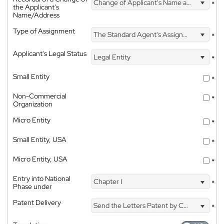
Change of Applicant's Name and Address
*
the Applicant's
Name/Address
Type of Assignment
The Standard Agent's Assignment
*
Applicant's Legal Status
Legal Entity
*
Small Entity
*
Non-Commercial
*
Organization
Micro Entity
*
Small Entity, USA
*
Micro Entity, USA
*
Entry into National
Chapter I
*
Phase under
Patent Delivery
Send the Letters Patent by Courier
*