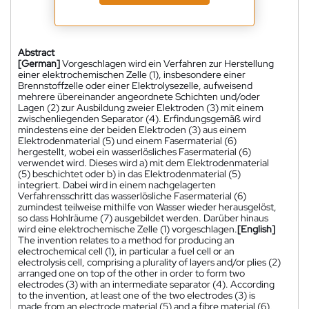
Abstract
[German]
Vorgeschlagen wird ein Verfahren zur Herstellung
einer elektrochemischen Zelle (1), insbesondere einer
Brennstoffzelle oder einer Elektrolysezelle, aufweisend
mehrere übereinander angeordnete Schichten und/oder
Lagen (2) zur Ausbildung zweier Elektroden (3) mit einem
zwischenliegenden Separator (4). Erfindungsgemäß wird
mindestens eine der beiden Elektroden (3) aus einem
Elektrodenmaterial (5) und einem Fasermaterial (6)
hergestellt, wobei ein wasserlösliches Fasermaterial (6)
verwendet wird. Dieses wird a) mit dem Elektrodenmaterial
(5) beschichtet oder b) in das Elektrodenmaterial (5)
integriert. Dabei wird in einem nachgelagerten
Verfahrensschritt das wasserlösliche Fasermaterial (6)
zumindest teilweise mithilfe von Wasser wieder herausgelöst,
so dass Hohlräume (7) ausgebildet werden. Darüber hinaus
wird eine elektrochemische Zelle (1) vorgeschlagen.
[English]
The invention relates to a method for producing an
electrochemical cell (1), in particular a fuel cell or an
electrolysis cell, comprising a plurality of layers and/or plies (2)
arranged one on top of the other in order to form two
electrodes (3) with an intermediate separator (4). According
to the invention, at least one of the two electrodes (3) is
made from an electrode material (5) and a fibre material (6),