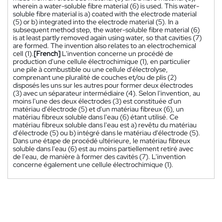
wherein a water-soluble fibre material (6) is used. This water-
soluble fibre material is a) coated with the electrode material
(5) or b) integrated into the electrode material (5). In a
subsequent method step, the water-soluble fibre material (6)
is at least partly removed again using water, so that cavities (7)
are formed. The invention also relates to an electrochemical
cell (1).
[French]
L'invention concerne un procédé de
production d'une cellule électrochimique (1), en particulier
une pile à combustible ou une cellule d'électrolyse,
comprenant une pluralité de couches et/ou de plis (2)
disposés les uns sur les autres pour former deux électrodes
(3) avec un séparateur intermédiaire (4). Selon l'invention, au
moins l'une des deux électrodes (3) est constituée d'un
matériau d'électrode (5) et d'un matériau fibreux (6), un
matériau fibreux soluble dans l'eau (6) étant utilisé. Ce
matériau fibreux soluble dans l'eau est a) revêtu du matériau
d'électrode (5) ou b) intégré dans le matériau d'électrode (5).
Dans une étape de procédé ultérieure, le matériau fibreux
soluble dans l'eau (6) est au moins partiellement retiré avec
de l'eau, de manière à former des cavités (7). L'invention
concerne également une cellule électrochimique (1).