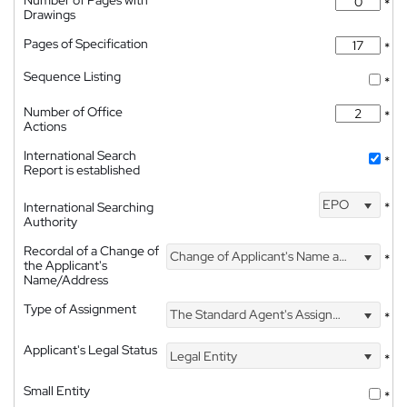
*
Drawings
Pages of Specification
*
Sequence Listing
*
Number of Office
*
Actions
International Search
*
Report is established
EPO
International Searching
*
Authority
Recordal of a Change of
Change of Applicant's Name and Address
*
the Applicant's
Name/Address
Type of Assignment
The Standard Agent's Assignment
*
Applicant's Legal Status
Legal Entity
*
Small Entity
*