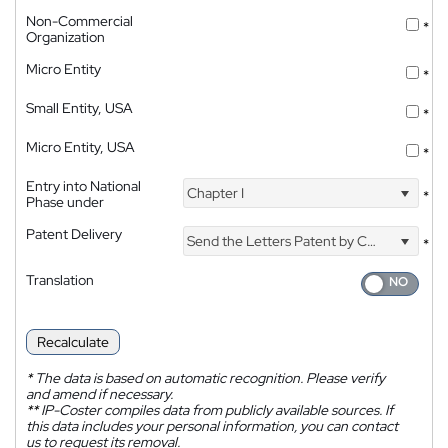
Non-Commercial
*
Organization
Micro Entity
*
Small Entity, USA
*
Micro Entity, USA
*
Entry into National
Chapter I
*
Phase under
Patent Delivery
Send the Letters Patent by Courier
*
Translation
Recalculate
*
The data is based on automatic recognition. Please verify
and amend if necessary.
**
IP-Coster compiles data from publicly available sources. If
this data includes your personal information, you can contact
us to request its removal.