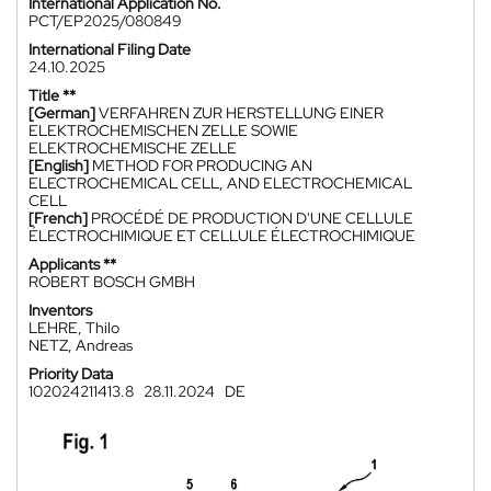
International Application No.
PCT/EP2025/080849
International Filing Date
24.10.2025
Title **
[German]
VERFAHREN ZUR HERSTELLUNG EINER
ELEKTROCHEMISCHEN ZELLE SOWIE
ELEKTROCHEMISCHE ZELLE
[English]
METHOD FOR PRODUCING AN
ELECTROCHEMICAL CELL, AND ELECTROCHEMICAL
CELL
[French]
PROCÉDÉ DE PRODUCTION D'UNE CELLULE
ÉLECTROCHIMIQUE ET CELLULE ÉLECTROCHIMIQUE
Applicants **
ROBERT BOSCH GMBH
Inventors
LEHRE, Thilo
NETZ, Andreas
Priority Data
102024211413.8
28.11.2024
DE