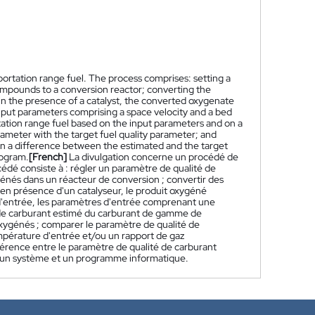
portation range fuel. The process comprises: setting a
compounds to a conversion reactor; converting the
n the presence of a catalyst, the converted oxygenate
input parameters comprising a space velocity and a bed
rtation range fuel based on the input parameters and on a
meter with the target fuel quality parameter; and
on a difference between the estimated and the target
rogram.
[French]
La divulgation concerne un procédé de
é consiste à : régler un paramètre de qualité de
énés dans un réacteur de conversion ; convertir des
en présence d'un catalyseur, le produit oxygéné
d'entrée, les paramètres d'entrée comprenant une
té de carburant estimé du carburant de gamme de
xygénés ; comparer le paramètre de qualité de
empérature d'entrée et/ou un rapport de gaz
férence entre le paramètre de qualité de carburant
re un système et un programme informatique.