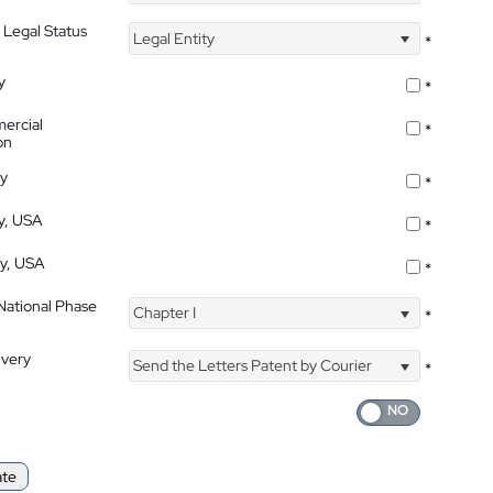
 Legal Status
Legal Entity
*
y
*
ercial
*
on
ty
*
ty, USA
*
ty, USA
*
 National Phase
Chapter I
*
ivery
Send the Letters Patent by Courier
*
ate