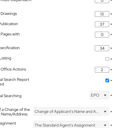
*
 Drawings
*
Publication
*
 Pages with
*
pecification
*
isting
*
Office Actions
*
nal Search Report
*
hed
EPO
nal Searching
*
f a Change of the
Change of Applicant's Name and Address
*
's Name/Address
ssignment
The Standard Agent's Assignment
*