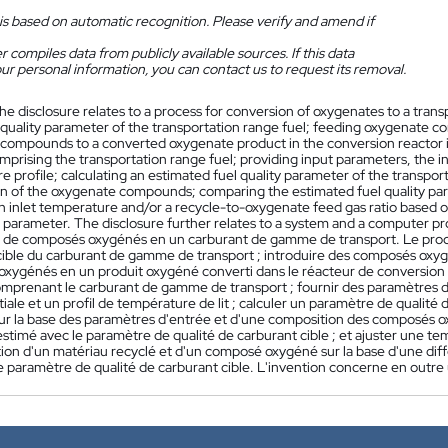
is based on automatic recognition. Please verify and amend if
 compiles data from publicly available sources. If this data
ur personal information, you can contact us to request its removal.
he disclosure relates to a process for conversion of oxygenates to a trans
l quality parameter of the transportation range fuel; feeding oxygenate 
compounds to a converted oxygenate product in the conversion reactor i
mprising the transportation range fuel; providing input parameters, the 
 profile; calculating an estimated fuel quality parameter of the transpo
n of the oxygenate compounds; comparing the estimated fuel quality para
an inlet temperature and/or a recycle-to-oxygenate feed gas ratio based 
ty parameter. The disclosure further relates to a system and a computer p
 de composés oxygénés en un carburant de gamme de transport. Le procéd
cible du carburant de gamme de transport ; introduire des composés oxyg
xygénés en un produit oxygéné converti dans le réacteur de conversion 
omprenant le carburant de gamme de transport ; fournir des paramètres 
tiale et un profil de température de lit ; calculer un paramètre de quali
sur la base des paramètres d'entrée et d'une composition des composés o
stimé avec le paramètre de qualité de carburant cible ; et ajuster une t
tion d'un matériau recyclé et d'un composé oxygéné sur la base d'une dif
le paramètre de qualité de carburant cible. L'invention concerne en out