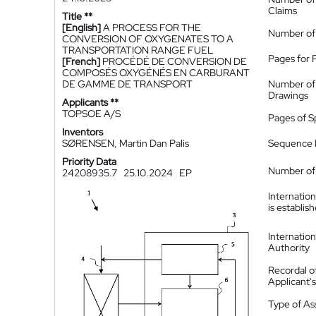
Claims
Title **
[English]
A PROCESS FOR THE
Number of
CONVERSION OF OXYGENATES TO A
TRANSPORTATION RANGE FUEL
Pages for 
[French]
PROCÉDÉ DE CONVERSION DE
COMPOSÉS OXYGÉNÉS EN CARBURANT
DE GAMME DE TRANSPORT
Number of
Drawings
Applicants **
TOPSOE A/S
Pages of S
Inventors
SØRENSEN, Martin Dan Palis
Sequence L
Priority Data
Number of 
24208935.7
25.10.2024
EP
Internatio
is establis
Internatio
Authority
Recordal o
Applicant
Type of A