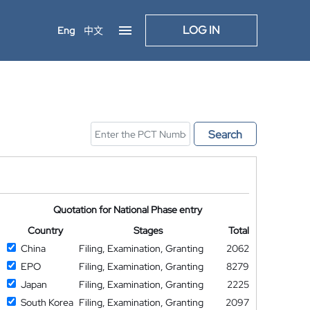
LOG IN
Eng
中文
Search
Quotation for National Phase entry
Country
Stages
Total
China
Filing, Examination, Granting
2062
EPO
Filing, Examination, Granting
8279
Japan
Filing, Examination, Granting
2225
South Korea
Filing, Examination, Granting
2097