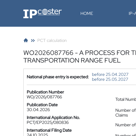
IP-Coster
HOME
IP
PCT calculation
WO2026087766 - A PROCESS FOR 
TRANSPORTATION RANGE FUEL
before 25.04.2027
National phase entry is expected:
before 25.05.2027
Publication Number
WO/2026/087766
Total Num
Publication Date
30.04.2026
Number of
Claims
International Application No.
PCT/EP2025/080836
Number of 
International Filing Date
24.10.2025
Number of