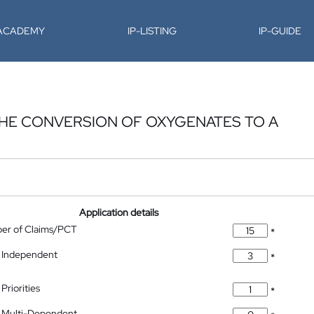
-ACADEMY
IP-LISTING
IP-GUIDE
THE CONVERSION OF OXYGENATES TO A
Application details
ber of Claims/PCT
*
 Independent
*
Priorities
*
 Multi-Dependent