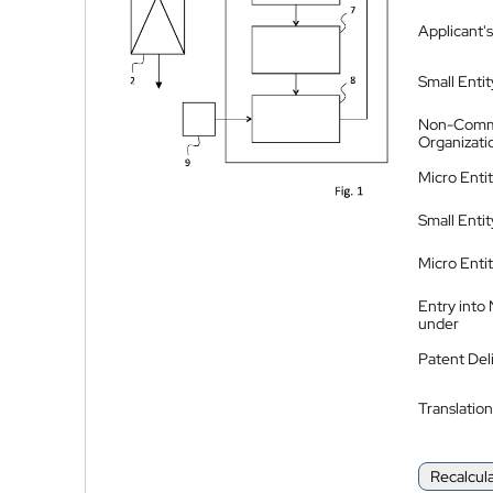
Applicant's
Small Entit
Non-Comm
Organizati
Micro Enti
Small Enti
Micro Enti
Entry into
under
Patent Del
Translation
Recalcul