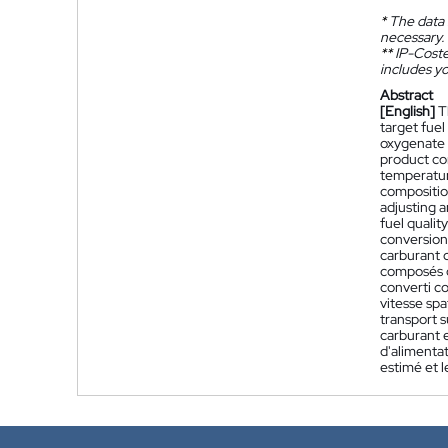
*
The data 
necessary.
**
IP-Coster
includes yo
Abstract
[English]
T
target fue
oxygenate 
product co
temperature
compositio
adjusting 
fuel quali
conversion
carburant 
composés o
converti c
vitesse spa
transport 
carburant e
d'alimenta
estimé et 