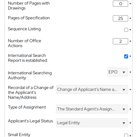
Number of Pages with
*
Drawings
Pages of Specification
*
Sequence Listing
*
Number of Office
*
Actions
International Search
*
Report is established
EPO
International Searching
*
Authority
Recordal of a Change of
Change of Applicant's Name and Address
*
the Applicant's
Name/Address
Type of Assignment
The Standard Agent's Assignment
*
Applicant's Legal Status
Legal Entity
*
Small Entity
*