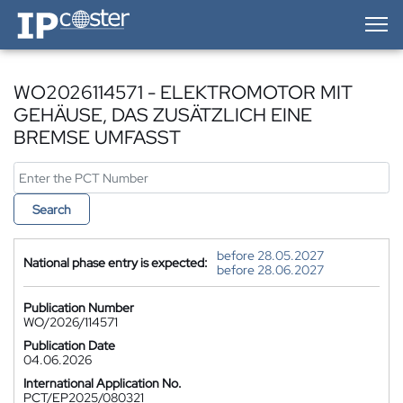
IP-Coster — Home
WO2026114571 - ELEKTROMOTOR MIT
GEHÄUSE, DAS ZUSÄTZLICH EINE
BREMSE UMFASST
Search
before 28.05.2027
National phase entry is expected:
before 28.06.2027
Publication Number
WO/2026/114571
Publication Date
04.06.2026
International Application No.
PCT/EP2025/080321