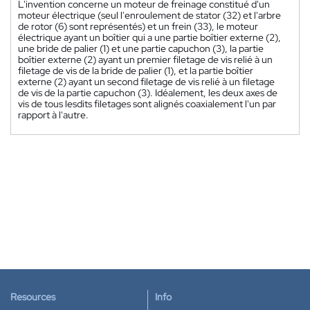
L'invention concerne un moteur de freinage constitué d'un
moteur électrique (seul l'enroulement de stator (32) et l'arbre
de rotor (6) sont représentés) et un frein (33), le moteur
électrique ayant un boîtier qui a une partie boîtier externe (2),
une bride de palier (1) et une partie capuchon (3), la partie
boîtier externe (2) ayant un premier filetage de vis relié à un
filetage de vis de la bride de palier (1), et la partie boîtier
externe (2) ayant un second filetage de vis relié à un filetage
de vis de la partie capuchon (3). Idéalement, les deux axes de
vis de tous lesdits filetages sont alignés coaxialement l'un par
rapport à l'autre.
Resources
Info