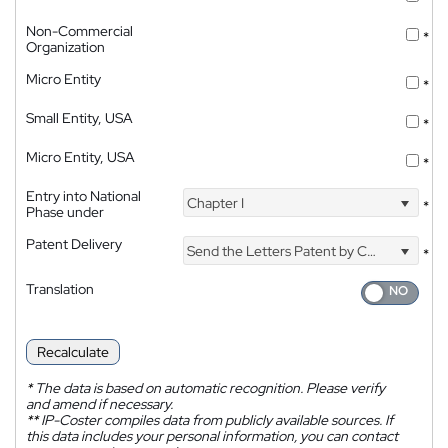
Non-Commercial
*
Organization
Micro Entity
*
Small Entity, USA
*
Micro Entity, USA
*
Entry into National
Chapter I
*
Phase under
Patent Delivery
Send the Letters Patent by Courier
*
Translation
Recalculate
*
The data is based on automatic recognition. Please verify
and amend if necessary.
**
IP-Coster compiles data from publicly available sources. If
this data includes your personal information, you can contact