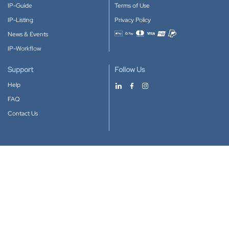
IP-Guide
Terms of Use
IP-Listing
Privacy Policy
News & Events
Accepted payment methods
IP-Workflow
Support
Follow Us
Help
FAQ
Contact Us
Download our App
Google Play
Apple Store
IP-Coster © 2010-2026
All rights reserved.