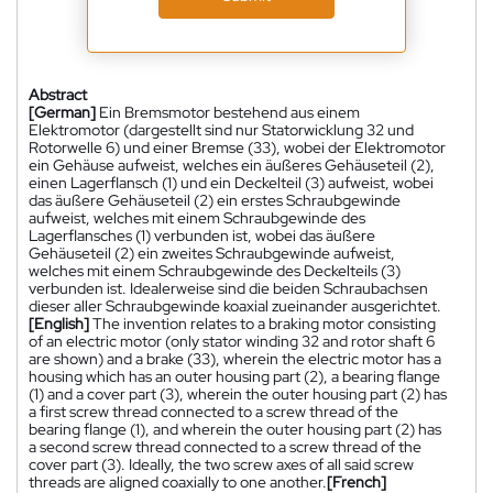
Abstract
[German]
Ein Bremsmotor bestehend aus einem
Elektromotor (dargestellt sind nur Statorwicklung 32 und
Rotorwelle 6) und einer Bremse (33), wobei der Elektromotor
ein Gehäuse aufweist, welches ein äußeres Gehäuseteil (2),
einen Lagerflansch (1) und ein Deckelteil (3) aufweist, wobei
das äußere Gehäuseteil (2) ein erstes Schraubgewinde
aufweist, welches mit einem Schraubgewinde des
Lagerflansches (1) verbunden ist, wobei das äußere
Gehäuseteil (2) ein zweites Schraubgewinde aufweist,
welches mit einem Schraubgewinde des Deckelteils (3)
verbunden ist. Idealerweise sind die beiden Schraubachsen
dieser aller Schraubgewinde koaxial zueinander ausgerichtet.
[English]
The invention relates to a braking motor consisting
of an electric motor (only stator winding 32 and rotor shaft 6
are shown) and a brake (33), wherein the electric motor has a
housing which has an outer housing part (2), a bearing flange
(1) and a cover part (3), wherein the outer housing part (2) has
a first screw thread connected to a screw thread of the
bearing flange (1), and wherein the outer housing part (2) has
a second screw thread connected to a screw thread of the
cover part (3). Ideally, the two screw axes of all said screw
threads are aligned coaxially to one another.
[French]