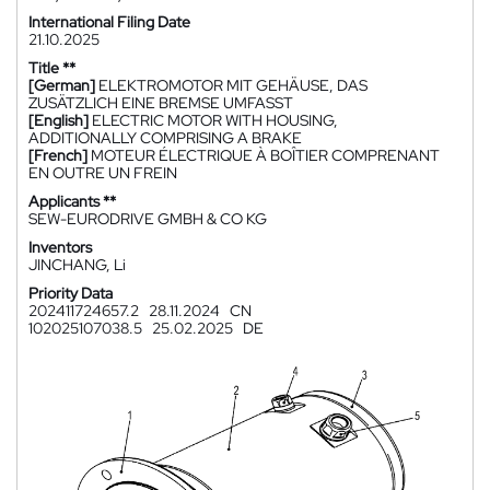
International Filing Date
21.10.2025
Title **
[German]
ELEKTROMOTOR MIT GEHÄUSE, DAS
ZUSÄTZLICH EINE BREMSE UMFASST
[English]
ELECTRIC MOTOR WITH HOUSING,
ADDITIONALLY COMPRISING A BRAKE
[French]
MOTEUR ÉLECTRIQUE À BOÎTIER COMPRENANT
EN OUTRE UN FREIN
Applicants **
SEW-EURODRIVE GMBH & CO KG
Inventors
JINCHANG, Li
Priority Data
202411724657.2
28.11.2024
CN
102025107038.5
25.02.2025
DE