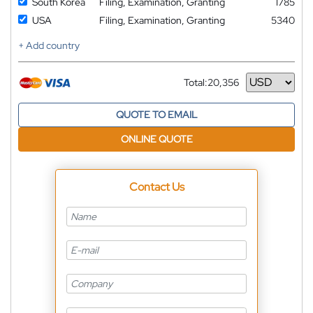
South Korea
Filing, Examination, Granting
1785
USA
Filing, Examination, Granting
5340
+ Add country
Total:
20,356
Currency
QUOTE TO EMAIL
ONLINE QUOTE
Contact Us