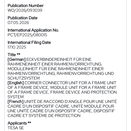
Publication Number
WO/2026/093039
Publication Date
07.05.2026
International Application No.
PCT/EP2025/080015
International Filing Date
17.10.2025
Title **
[German]
ECKVERBINDEREINHEIT FÜR EINE
RAHMENEINHEIT EINER RAHMENVORRICHTUNG,
MODULEINHEIT FÜR EINE RAHMENEINHEIT EINER
RAHMENVORRICHTUNG, RAHMENVORRICHTUNG UND
SCHUTZSYSTEM
[English]
CORNER CONNECTOR UNIT FOR A FRAME UNIT
OF A FRAME DEVICE, MODULE UNIT FOR A FRAME UNIT
OF A FRAME DEVICE, FRAME DEVICE AND PROTECTION
SYSTEM
[French]
UNITÉ DE RACCORD D'ANGLE POUR UNE UNITÉ
CADRE D'UN DISPOSITIF CADRE, UNITÉ MODULE POUR
UNE UNITÉ CADRE D'UN DISPOSITIF CADRE, DISPOSITIF
CADRE ET SYSTÈME DE PROTECTION
Applicants **
TESA SE