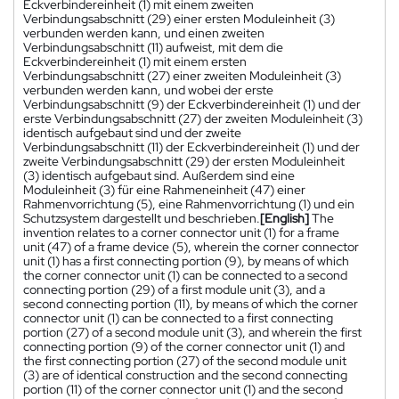
Eckverbindereinheit (1) mit einem zweiten
Verbindungsabschnitt (29) einer ersten Moduleinheit (3)
verbunden werden kann, und einen zweiten
Verbindungsabschnitt (11) aufweist, mit dem die
Eckverbindereinheit (1) mit einem ersten
Verbindungsabschnitt (27) einer zweiten Moduleinheit (3)
verbunden werden kann, und wobei der erste
Verbindungsabschnitt (9) der Eckverbindereinheit (1) und der
erste Verbindungsabschnitt (27) der zweiten Moduleinheit (3)
identisch aufgebaut sind und der zweite
Verbindungsabschnitt (11) der Eckverbindereinheit (1) und der
zweite Verbindungsabschnitt (29) der ersten Moduleinheit
(3) identisch aufgebaut sind. Außerdem sind eine
Moduleinheit (3) für eine Rahmeneinheit (47) einer
Rahmenvorrichtung (5), eine Rahmenvorrichtung (1) und ein
Schutzsystem dargestellt und beschrieben.
[English]
The
invention relates to a corner connector unit (1) for a frame
unit (47) of a frame device (5), wherein the corner connector
unit (1) has a first connecting portion (9), by means of which
the corner connector unit (1) can be connected to a second
connecting portion (29) of a first module unit (3), and a
second connecting portion (11), by means of which the corner
connector unit (1) can be connected to a first connecting
portion (27) of a second module unit (3), and wherein the first
connecting portion (9) of the corner connector unit (1) and
the first connecting portion (27) of the second module unit
(3) are of identical construction and the second connecting
portion (11) of the corner connector unit (1) and the second