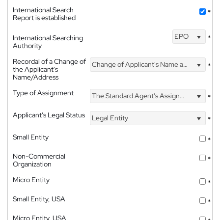
International Search
*
Report is established
EPO
International Searching
*
Authority
Recordal of a Change of
Change of Applicant's Name and Address
*
the Applicant's
Name/Address
Type of Assignment
The Standard Agent's Assignment
*
Applicant's Legal Status
Legal Entity
*
Small Entity
*
Non-Commercial
*
Organization
Micro Entity
*
Small Entity, USA
*
Micro Entity, USA