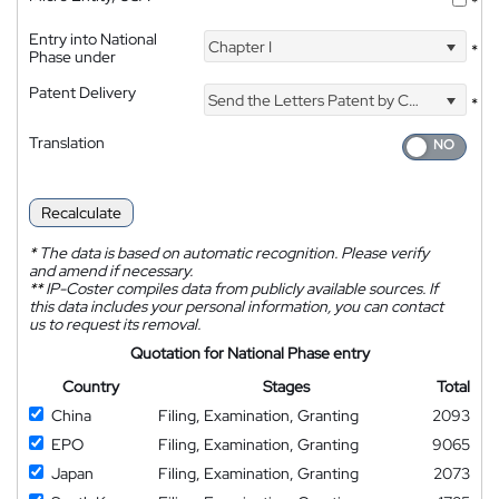
*
Entry into National
Chapter I
*
Phase under
Patent Delivery
Send the Letters Patent by Courier
*
Translation
Recalculate
*
The data is based on automatic recognition. Please verify
and amend if necessary.
**
IP-Coster compiles data from publicly available sources. If
this data includes your personal information, you can contact
us to request its removal.
Quotation for National Phase entry
Country
Stages
Total
China
Filing, Examination, Granting
2093
EPO
Filing, Examination, Granting
9065
Japan
Filing, Examination, Granting
2073