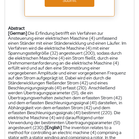
Submit
Abstract
[German]
Die Erfindung betrifft ein Verfahren zur
Ansteuerung einer elektrischen Maschine (4) umfassend
einen Ständer mit einer Ständerwicklung und einen Läufer. Im
Verfahren wird die elektrische Maschine (4) mit einer
Spannungsstellgröße (32) angesteuert (200), sodass durch
die elektrischen Maschine (4) ein Strom fließt, durch eine
Drehmomentanforderung an die elektrische Maschine (4)
erfüllt wird und auf den eine Stromstörung einer
vorgegebenen Amplitude und einer vorgegebenen Frequenz
auf den Strom aufgeprägt ist. Dabei wird ein durch die
Ständerwicklungen fließender Strom (42) und eines
Beschleunigungssignals (41) erfasst (210). Anschließend
werden Übertragungsparameter (51), die ein
Übertragungsverhalten zwischen dem erfassten Strom (42)
und dem erfassten Beschleunigungssignal (41) darstellen, in
Abhängigkeit von dem erfassten Strom (42) und dem
erfassten Beschleunigungssignals (41) bestimmt (220). Die
elektrische Maschine (4) wird darauffolgend unter
Verwendung der bestimmten Übertragungsparameter (51)
angesteuert (230).
[English]
The invention relates to a
method for controlling an electric machine (4) comprising a
stator with a stator winding and comprising a rotor. In the