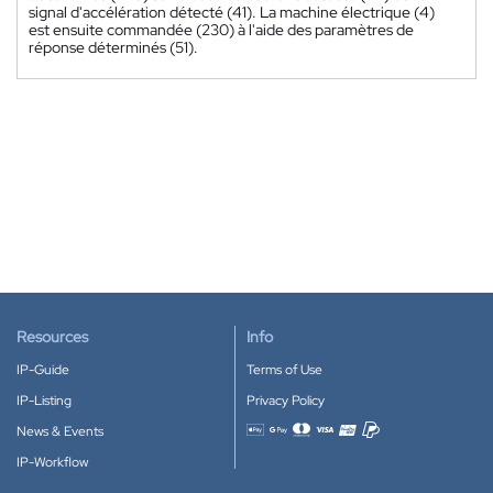
signal d'accélération détecté (41). La machine électrique (4)
est ensuite commandée (230) à l'aide des paramètres de
réponse déterminés (51).
Resources
Info
IP-Guide
Terms of Use
IP-Listing
Privacy Policy
News & Events
Accepted payment methods
IP-Workflow