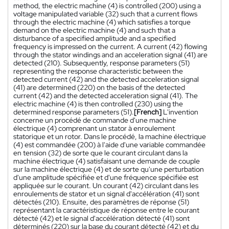
method, the electric machine (4) is controlled (200) using a
voltage manipulated variable (32) such that a current flows
through the electric machine (4) which satisfies a torque
demand on the electric machine (4) and such that a
disturbance of a specified amplitude and a specified
frequency is impressed on the current. A current (42) flowing
through the stator windings and an acceleration signal (41) are
detected (210). Subsequently, response parameters (51)
representing the response characteristic between the
detected current (42) and the detected acceleration signal
(41) are determined (220) on the basis of the detected
current (42) and the detected acceleration signal (41). The
electric machine (4) is then controlled (230) using the
determined response parameters (51).
[French]
L'invention
concerne un procédé de commande d'une machine
électrique (4) comprenant un stator à enroulement
statorique et un rotor. Dans le procédé, la machine électrique
(4) est commandée (200) à l'aide d'une variable commandée
en tension (32) de sorte que le courant circulant dans la
machine électrique (4) satisfaisant une demande de couple
sur la machine électrique (4) et de sorte qu'une perturbation
d'une amplitude spécifiée et d'une fréquence spécifiée est
appliquée sur le courant. Un courant (42) circulant dans les
enroulements de stator et un signal d'accélération (41) sont
détectés (210). Ensuite, des paramètres de réponse (51)
représentant la caractéristique de réponse entre le courant
détecté (42) et le signal d'accélération détecté (41) sont
déterminés (220) sur la base du courant détecté (42) et du