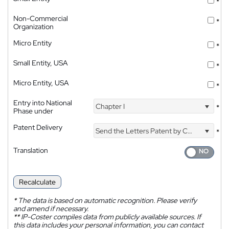
*
Non-Commercial
*
Organization
Micro Entity
*
Small Entity, USA
*
Micro Entity, USA
*
Entry into National
Chapter I
*
Phase under
Patent Delivery
Send the Letters Patent by Courier
*
Translation
Recalculate
*
The data is based on automatic recognition. Please verify
and amend if necessary.
**
IP-Coster compiles data from publicly available sources. If
this data includes your personal information, you can contact