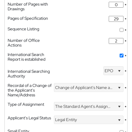
Number of Pages with
*
Drawings
Pages of Specification
*
Sequence Listing
*
Number of Office
*
Actions
International Search
*
Report is established
EPO
International Searching
*
Authority
Recordal of a Change of
Change of Applicant's Name and Address
*
the Applicant's
Name/Address
Type of Assignment
The Standard Agent's Assignment
*
Applicant's Legal Status
Legal Entity
*
Small Entity