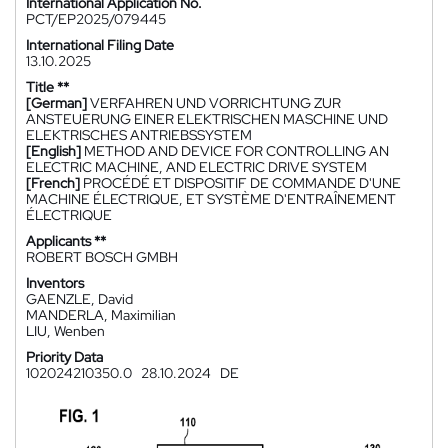
International Application No.
PCT/EP2025/079445
International Filing Date
13.10.2025
Title **
[German]
VERFAHREN UND VORRICHTUNG ZUR
ANSTEUERUNG EINER ELEKTRISCHEN MASCHINE UND
ELEKTRISCHES ANTRIEBSSYSTEM
[English]
METHOD AND DEVICE FOR CONTROLLING AN
ELECTRIC MACHINE, AND ELECTRIC DRIVE SYSTEM
[French]
PROCÉDÉ ET DISPOSITIF DE COMMANDE D'UNE
MACHINE ÉLECTRIQUE, ET SYSTÈME D'ENTRAÎNEMENT
ÉLECTRIQUE
Applicants **
ROBERT BOSCH GMBH
Inventors
GAENZLE, David
MANDERLA, Maximilian
LIU, Wenben
Priority Data
102024210350.0
28.10.2024
DE