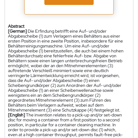
Abstract
[German]
Die Erfindung betrifft eine Auf- und/oder
Abgabescheibe (1) zum Verlagern eines Behälters aus einer
ersten Position in eine zweite Position, insbesondere für eine
Behälterreinigungsmaschine. Um eine Auf- und/oder
Abgabescheibe (1) bereitzustellen, die auch bei einem hohen
Behälterdurchsatz eine fehlerfreie Auf- bzw. Abgabe von
Behältern sowie einen langen unterbrechungsfreien Betrieb
ermöglicht, wobei der an den Mitnehmerelementen (3)
auftretende Verschleiß minimiert sowie eine deutlich
verringerte Lärmentwicklung erreicht wird, ist vorgesehen,
dass die Auf- und/oder Abgabescheibe (1) einen
Scheibengrundkörper (2) zum Anordnen der Auf- und/oder
Abgabescheibe (1) an einer Scheibenwellenachse sowie
wenigstens ein an dem Scheibengrundkörper (2)
angeordnetes Mitnehmerelement (3) zum Führen des
Behälters beim Verlagern aufweist, wobei auf dem
Mitnehmerelement (3) eine Schutzkappe (4) festgelegt ist.
[English]
The invention relates to a pick-up and/or set-down
disc for moving a container from a first position to a second
position, in particular for a container cleaning machine. In
order to provide a pick-up and/or set-down disc (1) which,
even at a high container throughput, permits fault-free pick-