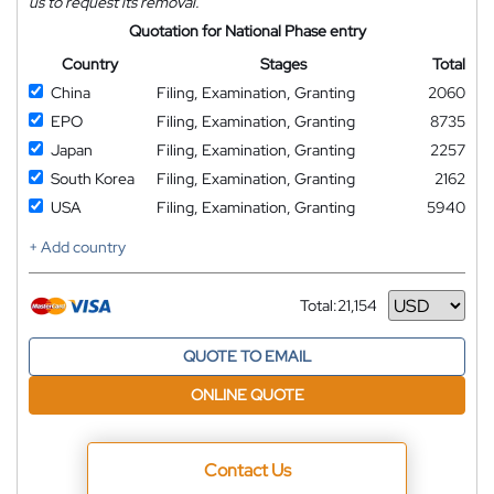
us to request its removal.
Quotation for National Phase entry
Country
Stages
Total
China
Filing, Examination, Granting
2060
EPO
Filing, Examination, Granting
8735
Japan
Filing, Examination, Granting
2257
South Korea
Filing, Examination, Granting
2162
USA
Filing, Examination, Granting
5940
+ Add country
Total:
21,154
Currency
QUOTE TO EMAIL
ONLINE QUOTE
Contact Us