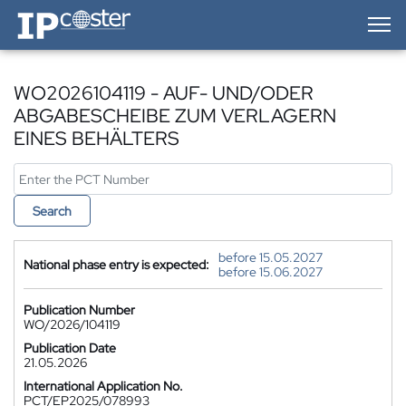
IP-Coster — Home
WO2026104119 - AUF- UND/ODER
ABGABESCHEIBE ZUM VERLAGERN
EINES BEHÄLTERS
Search
before 15.05.2027
National phase entry is expected:
before 15.06.2027
Publication Number
WO/2026/104119
Publication Date
21.05.2026
International Application No.
PCT/EP2025/078993