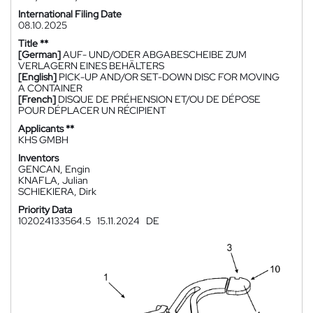
International Filing Date
08.10.2025
Title **
[German]
AUF- UND/ODER ABGABESCHEIBE ZUM
VERLAGERN EINES BEHÄLTERS
[English]
PICK-UP AND/OR SET-DOWN DISC FOR MOVING
A CONTAINER
[French]
DISQUE DE PRÉHENSION ET/OU DE DÉPOSE
POUR DÉPLACER UN RÉCIPIENT
Applicants **
KHS GMBH
Inventors
GENCAN, Engin
KNAFLA, Julian
SCHIEKIERA, Dirk
Priority Data
102024133564.5
15.11.2024
DE