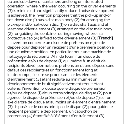
up and set-down of containers and long uninterrupted
operation, wherein the wear occurring on the driver elements
(3) is minimised and significantly reduced noise development
is achieved, the invention proposes that the pick-up and/or
set-down disc (1) has a disc main body (2) for arranging the
pick-up and/or set-down disc (1) on a disc shaft axis and at
least one driver element (3) arranged on the disc main body
(2) for guiding the container during moving, wherein a
protective cap (4) is fixed to the driver element (3).
[French]
L'invention concerne un disque de préhension et/ou de
dépose pour déplacer un récipient d'une première position à
une deuxième position, en particulier pour une machine de
nettoyage de récipients. Afin de fournir un disque de
préhension et/ou de dépose (1) qui, même à un débit de
récipients élevé, permet une préhension et une dépose sans
défaut des récipients et un fonctionnement long et
ininterrompu, l'usure se produisant sur les éléments
d'entraînement (3) étant réduite au minimum et un
développement de bruit significativement réduit étant
obtenu, l'invention propose que le disque de préhension
et/ou de dépose (1) ait un corps principal de disque (2) pour
agencer le disque de préhension et/ou de dépose (1) sur un
axe d'arbre de disque et au moins un élément d'entraînement
(3) disposé sur le corps principal de disque (2) pour guider le
récipient pendant le déplacement, un capuchon de
protection (4) étant fixé à l'élément d'entraînement (3).