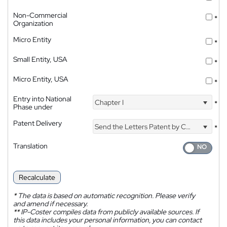
Non-Commercial
*
Organization
Micro Entity
*
Small Entity, USA
*
Micro Entity, USA
*
Entry into National
Chapter I
*
Phase under
Patent Delivery
Send the Letters Patent by Courier
*
Translation
Recalculate
*
The data is based on automatic recognition. Please verify
and amend if necessary.
**
IP-Coster compiles data from publicly available sources. If
this data includes your personal information, you can contact