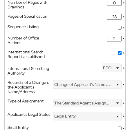
Number of Pages with
*
Drawings
Pages of Specification
*
Sequence Listing
*
Number of Office
*
Actions
International Search
*
Report is established
EPO
International Searching
*
Authority
Recordal of a Change of
Change of Applicant's Name and Address
*
the Applicant's
Name/Address
Type of Assignment
The Standard Agent's Assignment
*
Applicant's Legal Status
Legal Entity
*
Small Entity
*