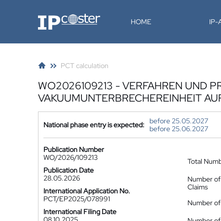
IP-Coster
HOME
IP
PCT calculation
WO2026109213 - VERFAHREN UND 
VAKUUMUNTERBRECHEREINHEIT AUF
before 25.05.2027
National phase entry is expected:
before 25.06.2027
Publication Number
WO/2026/109213
Total Num
Publication Date
28.05.2026
Number of
Claims
International Application No.
PCT/EP2025/078991
Number of 
International Filing Date
08.10.2025
Number of