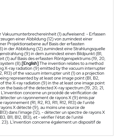
er Vakuumunterbrechereinheit (1) aufweisend: - Erfassen
rzeugen einer Abbildung (12) von zumindest einer
iner Projektionsebene auf Basis der erfassten
3) in der Abbildung (12) zumindest eine Strahlungsquelle
genstrahlung (9) in dem zumindest einen Bildpunkt (B1,
t (1) auf Basis des erfassten Röntgenspektrums (19, 20,
tsystem (8).
[English]
The invention relates to a method
ting X-ray radiation (9) emitted by the vacuum interrupter
12, R13) of the vacuum interrupter unit (1) on a projection
 being represented by at least one image point (B1, B2,
 of the X-ray radiation (9) in the at least one image point
) on the basis of the detected X-ray spectrum (19, 20, 21,
L'invention concerne un procédé de vérification de
: - détecter un rayonnement de rayons X (9) émis par
e rayonnement (R1, R2, R3, R11, R12, R13) de l'unité
e rayons X détecté (9), au moins une source de
13) dans l'image (12), - détecter un spectre de rayons X
 B11, B12, B13), et - vérifier l'état de l'unité
2, 23). L'invention concerne également un dispositif de