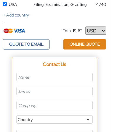
USA
Filing, Examination, Granting
4740
+ Add country
Total:
19,611
Currency
QUOTE TO EMAIL
ONLINE QUOTE
Contact Us
Country