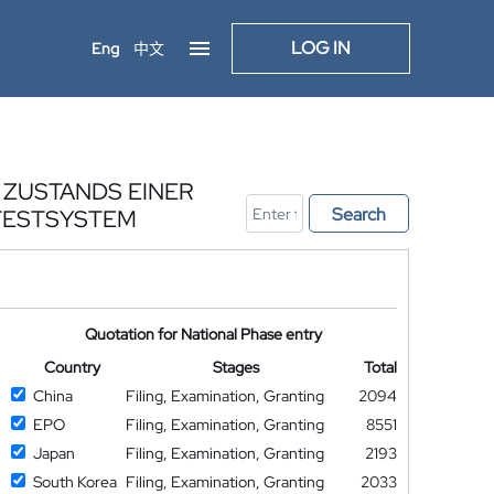
LOG IN
Eng
中文
 ZUSTANDS EINER
Search
TESTSYSTEM
Quotation for National Phase entry
Country
Stages
Total
China
Filing, Examination, Granting
2094
EPO
Filing, Examination, Granting
8551
Japan
Filing, Examination, Granting
2193
South Korea
Filing, Examination, Granting
2033