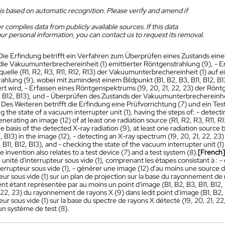
is based on automatic recognition. Please verify and amend if
 compiles data from publicly available sources. If this data
ur personal information, you can contact us to request its removal.
Die Erfindung betrifft ein Verfahren zum Überprüfen eines Zustands ein
die Vakuumunterbrechereinheit (1) emittierter Röntgenstrahlung (9), - E
uelle (R1, R2, R3, R11, R12, R13) der Vakuumunterbrechereinheit (1) auf e
ahlung (9), wobei mit zumindest einem Bildpunkt (B1, B2, B3, B11, B12, B1
ert wird, - Erfassen eines Röntgenspektrums (19, 20, 21, 22, 23) der Rönt
1, B12, B13), und - Überprüfen des Zustands der Vakuumunterbrechereinhei
. Des Weiteren betrifft die Erfindung eine Prüfvorrichtung (7) und ein Tes
g the state of a vacuum interrupter unit (1), having the steps of: - detec
 generating an image (12) of at least one radiation source (R1, R2, R3, R11, R
e basis of the detected X-ray radiation (9), at least one radiation source
2, B13) in the image (12), - detecting an X-ray spectrum (19, 20, 21, 22, 23)
, B11, B12, B13), and - checking the state of the vacuum interrupter unit (1
e invention also relates to a test device (7) and a test system (8).
[French]
e unité d'interrupteur sous vide (1), comprenant les étapes consistant à 
nterrupteur sous vide (1), - générer une image (12) d'au moins une source d
eur sous vide (1) sur un plan de projection sur la base du rayonnement d
 étant représentée par au moins un point d'image (B1, B2, B3, B11, B12, B
, 22, 23) du rayonnement de rayons X (9) dans ledit point d'image (B1, B2, B3,
eur sous vide (1) sur la base du spectre de rayons X détecté (19, 20, 21, 2
 un système de test (8).