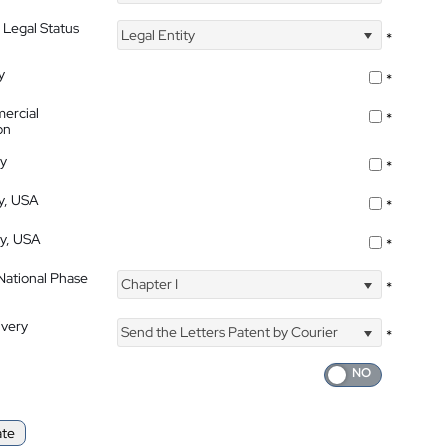
 Legal Status
Legal Entity
*
y
*
ercial
*
on
ty
*
ty, USA
*
ty, USA
*
 National Phase
Chapter I
*
ivery
Send the Letters Patent by Courier
*
ate