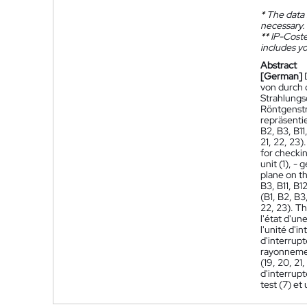
*
The data 
necessary.
**
IP-Coster
includes yo
Abstract
[German]
von durch 
Strahlungsq
Röntgenstr
repräsenti
B2, B3, B1
21, 22, 23)
for checkin
unit (1), -
plane on th
B3, B11, B1
(B1, B2, B3
22, 23). Th
l'état d'un
l'unité d'i
d'interrupt
rayonnement
(19, 20, 21
d'interrupt
test (7) et