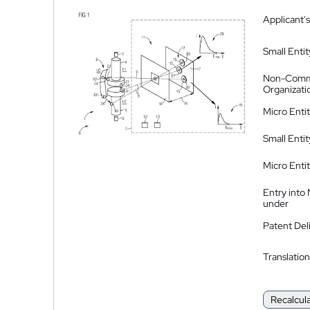
Applicant's
Small Entit
Non-Comm
Organizati
Micro Enti
Small Enti
Micro Enti
Entry into
under
Patent Del
Translation
Recalcul