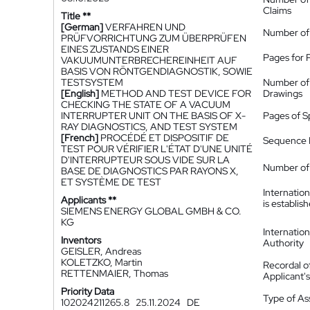
Claims
Title **
[German]
VERFAHREN UND
Number of
PRÜFVORRICHTUNG ZUM ÜBERPRÜFEN
EINES ZUSTANDS EINER
Pages for 
VAKUUMUNTERBRECHEREINHEIT AUF
BASIS VON RÖNTGENDIAGNOSTIK, SOWIE
TESTSYSTEM
Number of
[English]
METHOD AND TEST DEVICE FOR
Drawings
CHECKING THE STATE OF A VACUUM
INTERRUPTER UNIT ON THE BASIS OF X-
Pages of S
RAY DIAGNOSTICS, AND TEST SYSTEM
[French]
PROCÉDÉ ET DISPOSITIF DE
Sequence L
TEST POUR VÉRIFIER L'ÉTAT D'UNE UNITÉ
D'INTERRUPTEUR SOUS VIDE SUR LA
Number of 
BASE DE DIAGNOSTICS PAR RAYONS X,
ET SYSTÈME DE TEST
Internatio
Applicants **
is establis
SIEMENS ENERGY GLOBAL GMBH & CO.
KG
Internatio
Inventors
Authority
GEISLER, Andreas
KOLETZKO, Martin
Recordal o
RETTENMAIER, Thomas
Applicant
Priority Data
Type of A
102024211265.8
25.11.2024
DE