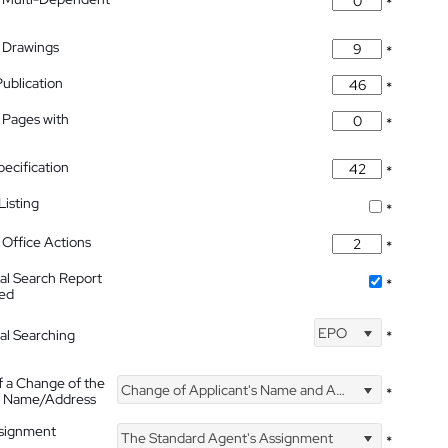
*
 Drawings
*
Publication
*
 Pages with
*
pecification
*
isting
*
Office Actions
*
nal Search Report
*
hed
EPO
nal Searching
*
f a Change of the
Change of Applicant's Name and Address
*
's Name/Address
ssignment
The Standard Agent's Assignment
*