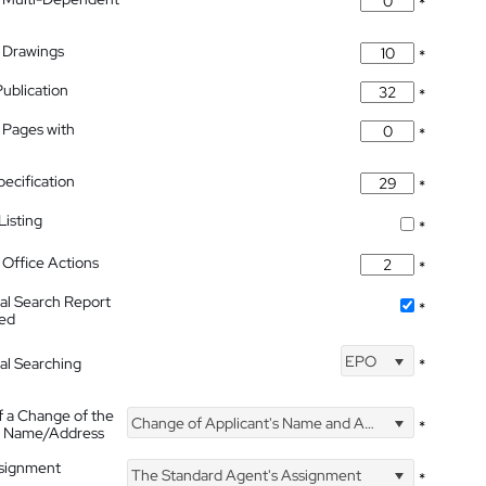
*
 Drawings
*
Publication
*
 Pages with
*
pecification
*
isting
*
Office Actions
*
nal Search Report
*
hed
EPO
nal Searching
*
f a Change of the
Change of Applicant's Name and Address
*
's Name/Address
ssignment
The Standard Agent's Assignment
*