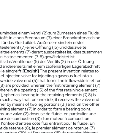
t zumindest einem Ventil (2) zum Zumessen eines Fluids,
toffs in einen Brennraum (3) einer Brennkraftmaschine.
s für das Fluid bildet. Außerdem sind ein erstes
teelement (7) eine Öffnung (15) und das zweite
alteelements (7) derart ausgestaltet ist, dass zusammen
n Halteelementen (7, 8) gewährleistet ist.
ts das Ventilende (5) des Ventils (2) in der Öffnung
d andererseits mit einem zapfenartigen Lagerabschnitt
le eingreift.
[English]
The present invention relates to
el injection valve for injecting a gaseous fuel into a
-side valve end (5) that forms the inflow-side inlet for
(8) are provided, wherein the first retaining element (7)
herein the opening (15) of the first retaining element
), spherical bearing in the retaining elements (7, 8) is
 such a way that, on one side, it receives the valve end
ner by means of two leg portions (31) and, on the other
taining element (7) in order to form a bearing point.
 une valve (2) doseuse de fluide, en particulier une
ambre de combustion (3) d'un moteur à combustion
'orifice d'entrée côté flux entrant pour le fluide. En
t de retenue (8), le premier élément de retenue (7)
uverture (20), et l'ouverture (15) du premier élément