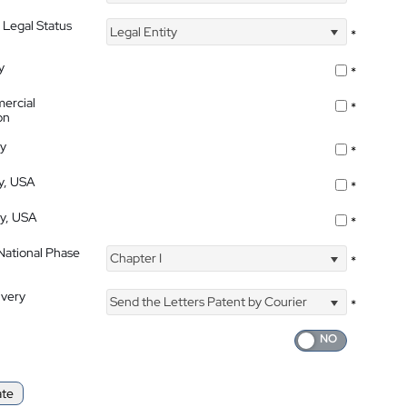
 Legal Status
Legal Entity
*
y
*
ercial
*
on
ty
*
ty, USA
*
ty, USA
*
 National Phase
Chapter I
*
ivery
Send the Letters Patent by Courier
*
ate