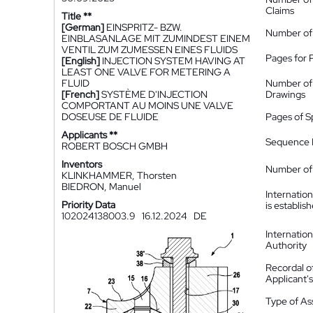
Claims
Title **
[German]
EINSPRITZ- BZW.
Number of
EINBLASANLAGE MIT ZUMINDEST EINEM
VENTIL ZUM ZUMESSEN EINES FLUIDS
Pages for 
[English]
INJECTION SYSTEM HAVING AT
LEAST ONE VALVE FOR METERING A
FLUID
Number of
[French]
SYSTÈME D'INJECTION
Drawings
COMPORTANT AU MOINS UNE VALVE
DOSEUSE DE FLUIDE
Pages of S
Applicants **
Sequence L
ROBERT BOSCH GMBH
Inventors
Number of 
KLINKHAMMER, Thorsten
BIEDRON, Manuel
Internatio
Priority Data
is establis
102024138003.9
16.12.2024
DE
Internatio
Authority
Recordal o
Applicant
Type of A