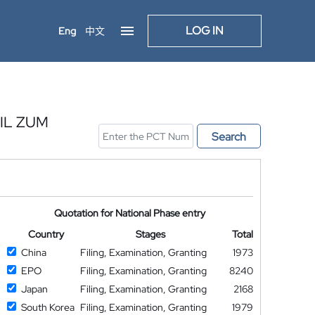
LOG IN
Eng
中文
IL ZUM
Search
Quotation for National Phase entry
Country
Stages
Total
China
Filing, Examination, Granting
1973
EPO
Filing, Examination, Granting
8240
Japan
Filing, Examination, Granting
2168
South Korea
Filing, Examination, Granting
1979