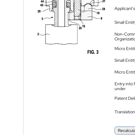
Applicant's
Small Entit
Non-Comm
Organizati
Micro Enti
Small Enti
Micro Enti
Entry into
under
Patent Del
Translation
Recalcul