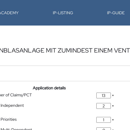
-ACADEMY
IP-LISTING
IP-GUIDE
EINBLASANLAGE MIT ZUMINDEST EINEM VENT
Application details
ber of Claims/PCT
*
 Independent
*
Priorities
*
 Multi-Dependent