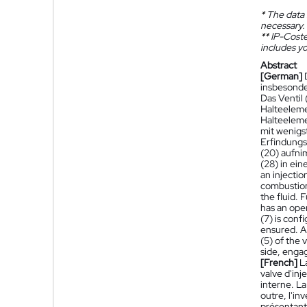
*
The data 
necessary.
**
IP-Coster
includes yo
Abstract
[German]
insbesonde
Das Ventil 
Halteeleme
Halteeleme
mit wenigs
Erfindungsg
(20) aufni
(28) in ein
an injectio
combustion 
the fluid. 
has an open
(7) is conf
ensured. Ac
(5) of the 
side, engag
[French]
L
valve d'in
interne. La
outre, l'i
présentant