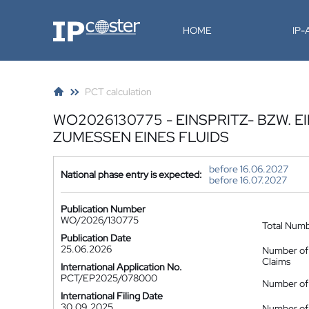
IP-Coster
HOME
IP
PCT calculation
WO2026130775 - EINSPRITZ- BZW. 
ZUMESSEN EINES FLUIDS
before 16.06.2027
National phase entry is expected:
before 16.07.2027
Publication Number
WO/2026/130775
Total Num
Publication Date
25.06.2026
Number of
Claims
International Application No.
PCT/EP2025/078000
Number of 
International Filing Date
30.09.2025
Number of