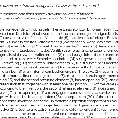
is based on automatic recognition. Please verify and amend if
 compiles data from publicly available sources. If this data
ur personal information, you can contact us to request its removal.
Die vorliegende Erfindung betrifft eine Einspritz- bzw. Einblasanlage mi
re einem Kraftstoffeinblasventil zum Einblasen eines gasförmigen Krafts
(2) besitzt ein zulaufseitiges Ventilende (5), das den zulaufseitigen Einlas
nt (7) und ein zweites Halteelement (8) vorgesehen, wobei das erste Hal
nt (8) eine Öffnung (20) besitzt und wobei die Öffnung (15) des ersten H
tens einem Kugelabschnitt des Ventils (2) eine sphärische Lagerung in de
emäß ist das zweite Halteelement (8) derart ausgeführt, dass es einersei
mmt und mittels zweier Schenkelabschnitte (31) spangenartig umgreift un
e Vertiefung (30) des ersten Halteelements (7) zur Bildung einer Lagerstel
n system having at least one valve (2) for metering a fluid, in particular a fu
chamber (3) of an internal combustion engine. The valve (2) has an inflow
Furthermore, a first retaining element (7) and a second retaining element 
ing (15) and the second retaining element (8) has an opening (20), and w
igured such that, together with at least one ball portion (22) of the valve (2
cording to the invention, the second retaining element (8) is designed in
valve (2) in the opening (20) and engages around same in a clasp-like man
es with a pin-like bearing portion (28) in a depression (30) of the first re
a présente invention concerne un système d'injection comportant au moins
jection de carburant servant à injecter un carburant gazeux dans une ch
 valve (2) présente une extrémité de valve côté flux entrant (5) qui forme l
nvention concerne un premier élément de retenue (7) et un second élémen
 une ouverture (15) et le second élément de retenue (8) présentant une o