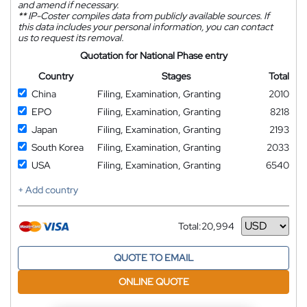
and amend if necessary.
**
IP-Coster compiles data from publicly available sources. If
this data includes your personal information, you can contact
us to request its removal.
Quotation for National Phase entry
Country
Stages
Total
China
Filing, Examination, Granting
2010
EPO
Filing, Examination, Granting
8218
Japan
Filing, Examination, Granting
2193
South Korea
Filing, Examination, Granting
2033
USA
Filing, Examination, Granting
6540
+ Add country
Total:
20,994
Currency
QUOTE TO EMAIL
ONLINE QUOTE