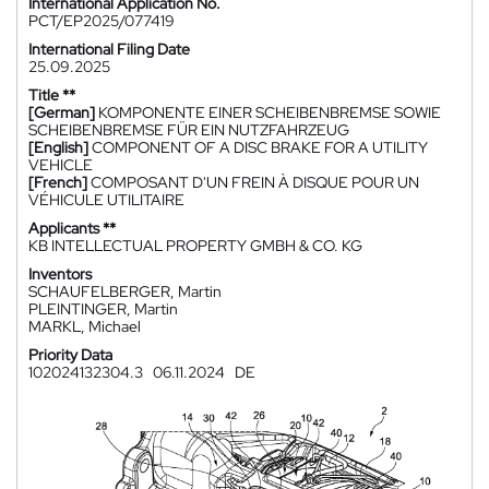
International Application No.
PCT/EP2025/077419
International Filing Date
25.09.2025
Title **
[German]
KOMPONENTE EINER SCHEIBENBREMSE SOWIE
SCHEIBENBREMSE FÜR EIN NUTZFAHRZEUG
[English]
COMPONENT OF A DISC BRAKE FOR A UTILITY
VEHICLE
[French]
COMPOSANT D'UN FREIN À DISQUE POUR UN
VÉHICULE UTILITAIRE
Applicants **
KB INTELLECTUAL PROPERTY GMBH & CO. KG
Inventors
SCHAUFELBERGER, Martin
PLEINTINGER, Martin
MARKL, Michael
Priority Data
102024132304.3
06.11.2024
DE