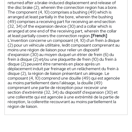
returned after a brake-induced displacement and release of
the disc brake (2), wherein the connection region has a bore.
The component (4, 10) comprises a bushing (49) which is
arranged at least partially in the bore, wherein the bushing
(49) comprises a receiving part for receiving an end section
(32, 34) of the expansion device (30) and a collar which is
arranged at one end of the receiving part, wherein the collar
at least partially covers the connection region.
[French]
L'invention concerne un composant (4, 10) d'un frein à disque
(2) pour un véhicule utilitaire, ledit composant comprenant au
moins une région de liaison pour relier un dispositif
d'expansion (30) au moyen duquel un étrier de frein (6) du
frein à disque (2) et/ou une plaquette de frein (10) du frein à
disque (2) peuvent être ramenés en place après un
déplacement induit par freinage et un relâchement du frein à
disque (2), la région de liaison présentant un alésage. Le
composant (4, 10) comprend une douille (49) qui est agencée
au moins partiellement dans l'alésage, la douille (49)
comprenant une partie de réception pour recevoir une
section d'extrémité (32, 34) du dispositif d'expansion (30) et
une collerette qui est agencée à une extrémité de la partie de
réception, la collerette recouvrant au moins partiellement la
région de liaison.