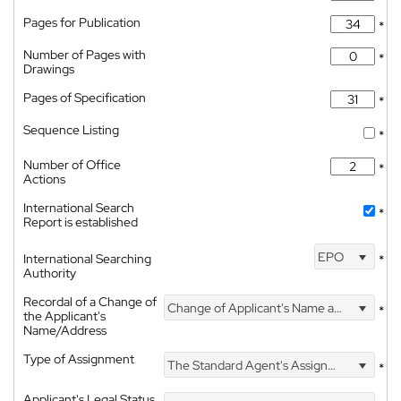
Pages for Publication
*
Number of Pages with
*
Drawings
Pages of Specification
*
Sequence Listing
*
Number of Office
*
Actions
International Search
*
Report is established
EPO
International Searching
*
Authority
Recordal of a Change of
Change of Applicant's Name and Address
*
the Applicant's
Name/Address
Type of Assignment
The Standard Agent's Assignment
*
Applicant's Legal Status