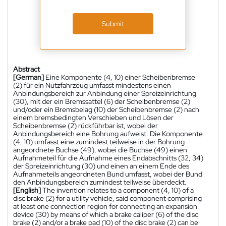
Submit
Abstract
[German]
Eine Komponente (4, 10) einer Scheibenbremse
(2) für ein Nutzfahrzeug umfasst mindestens einen
Anbindungsbereich zur Anbindung einer Spreizeinrichtung
(30), mit der ein Bremssattel (6) der Scheibenbremse (2)
und/oder ein Bremsbelag (10) der Scheibenbremse (2) nach
einem bremsbedingten Verschieben und Lösen der
Scheibenbremse (2) rückführbar ist, wobei der
Anbindungsbereich eine Bohrung aufweist. Die Komponente
(4, 10) umfasst eine zumindest teilweise in der Bohrung
angeordnete Buchse (49), wobei die Buchse (49) einen
Aufnahmeteil für die Aufnahme eines Endabschnitts (32, 34)
der Spreizeinrichtung (30) und einen an einem Ende des
Aufnahmeteils angeordneten Bund umfasst, wobei der Bund
den Anbindungsbereich zumindest teilweise überdeckt.
[English]
The invention relates to a component (4, 10) of a
disc brake (2) for a utility vehicle, said component comprising
at least one connection region for connecting an expansion
device (30) by means of which a brake caliper (6) of the disc
brake (2) and/or a brake pad (10) of the disc brake (2) can be