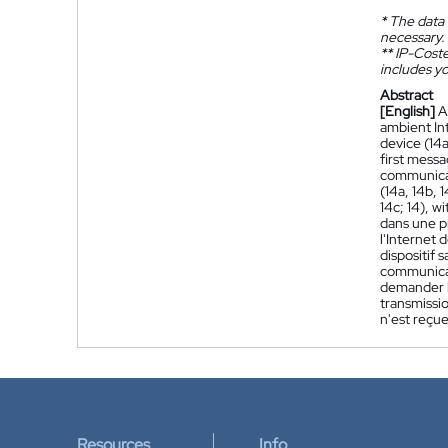
*
The data 
necessary.
**
IP-Coster
includes yo
Abstract
[English]
A
ambient Int
device (14a
first mess
communicat
(14a, 14b, 
14c; 14), w
dans une pr
l'Internet
dispositif 
communicat
demander l
transmissio
n'est reçue
Resources
Info