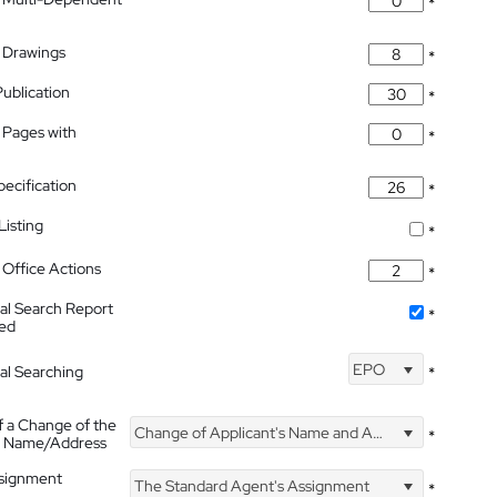
*
 Drawings
*
Publication
*
 Pages with
*
pecification
*
isting
*
Office Actions
*
nal Search Report
*
hed
EPO
nal Searching
*
f a Change of the
Change of Applicant's Name and Address
*
's Name/Address
ssignment
The Standard Agent's Assignment
*