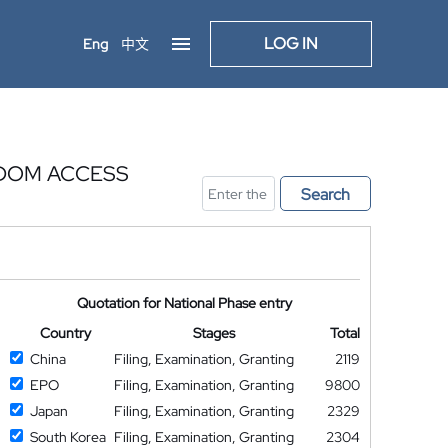
LOG IN
Eng
中文
NDOM ACCESS
Search
Quotation for National Phase entry
Country
Stages
Total
China
Filing, Examination, Granting
2119
EPO
Filing, Examination, Granting
9800
Japan
Filing, Examination, Granting
2329
South Korea
Filing, Examination, Granting
2304