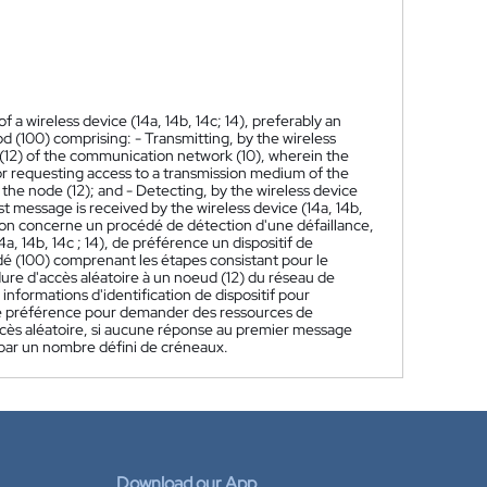
 a wireless device (14a, 14b, 14c; 14), preferably an
d (100) comprising: - Transmitting, by the wireless
e (12) of the communication network (10), wherein the
or requesting access to a transmission medium of the
he node (12); and - Detecting, by the wireless device
rst message is received by the wireless device (14a, 14b,
ion concerne un procédé de détection d'une défaillance,
a, 14b, 14c ; 14), de préférence un dispositif de
dé (100) comprenant les étapes consistant pour le
édure d'accès aléatoire à un noeud (12) du réseau de
formations d'identification de dispositif pour
de préférence pour demander des ressources de
accès aléatoire, si aucune réponse au premier message
ée par un nombre défini de créneaux.
Download our App