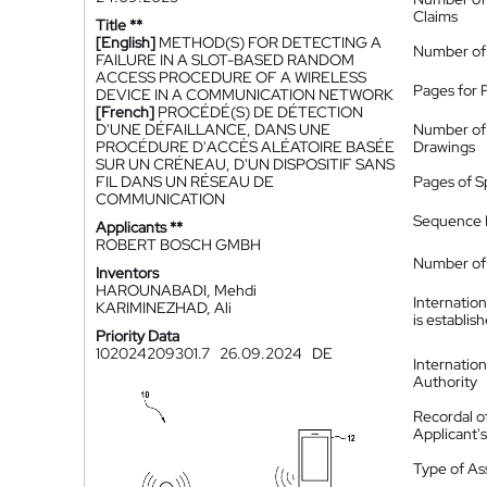
Claims
Title **
[English]
METHOD(S) FOR DETECTING A
Number of
FAILURE IN A SLOT-BASED RANDOM
ACCESS PROCEDURE OF A WIRELESS
Pages for 
DEVICE IN A COMMUNICATION NETWORK
[French]
PROCÉDÉ(S) DE DÉTECTION
D'UNE DÉFAILLANCE, DANS UNE
Number of
PROCÉDURE D'ACCÈS ALÉATOIRE BASÉE
Drawings
SUR UN CRÉNEAU, D'UN DISPOSITIF SANS
FIL DANS UN RÉSEAU DE
Pages of S
COMMUNICATION
Sequence L
Applicants **
ROBERT BOSCH GMBH
Number of 
Inventors
HAROUNABADI, Mehdi
Internatio
KARIMINEZHAD, Ali
is establis
Priority Data
102024209301.7
26.09.2024
DE
Internatio
Authority
Recordal o
Applicant
Type of A