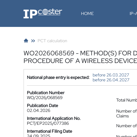
IP-Coster
HOME
IP
PCT calculation
WO2026068569 - METHOD(S) FOR D
PROCEDURE OF A WIRELESS DEVIC
before 26.03.2027
National phase entry is expected:
before 26.04.2027
Publication Number
WO/2026/068569
Total Num
Publication Date
02.04.2026
Number of
Claims
International Application No.
PCT/EP2025/077386
Number of 
International Filing Date
24.09.2025
Number of