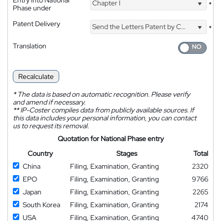
Chapter I
*
Phase under
Patent Delivery
Send the Letters Patent by Courier
*
Translation
Recalculate
*
The data is based on automatic recognition. Please verify
and amend if necessary.
**
IP-Coster compiles data from publicly available sources. If
this data includes your personal information, you can contact
us to request its removal.
Quotation for National Phase entry
Country
Stages
Total
China
Filing, Examination, Granting
2320
EPO
Filing, Examination, Granting
9766
Japan
Filing, Examination, Granting
2265
South Korea
Filing, Examination, Granting
2174
USA
Filing, Examination, Granting
4740