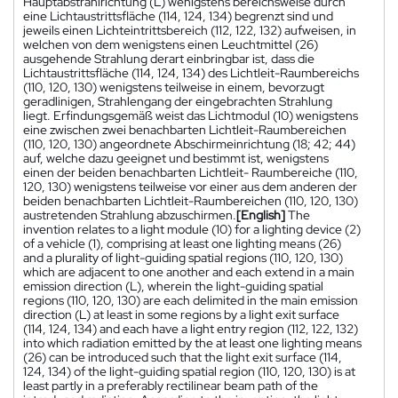
Hauptabstrahlrichtung (L) wenigstens bereichsweise durch
eine Lichtaustrittsfläche (114, 124, 134) begrenzt sind und
jeweils einen Lichteintrittsbereich (112, 122, 132) aufweisen, in
welchen von dem wenigstens einen Leuchtmittel (26)
ausgehende Strahlung derart einbringbar ist, dass die
Lichtaustrittsfläche (114, 124, 134) des Lichtleit-Raumbereichs
(110, 120, 130) wenigstens teilweise in einem, bevorzugt
geradlinigen, Strahlengang der eingebrachten Strahlung
liegt. Erfindungsgemäß weist das Lichtmodul (10) wenigstens
eine zwischen zwei benachbarten Lichtleit-Raumbereichen
(110, 120, 130) angeordnete Abschirmeinrichtung (18; 42; 44)
auf, welche dazu geeignet und bestimmt ist, wenigstens
einen der beiden benachbarten Lichtleit- Raumbereiche (110,
120, 130) wenigstens teilweise vor einer aus dem anderen der
beiden benachbarten Lichtleit-Raumbereichen (110, 120, 130)
austretenden Strahlung abzuschirmen.
[English]
The
invention relates to a light module (10) for a lighting device (2)
of a vehicle (1), comprising at least one lighting means (26)
and a plurality of light-guiding spatial regions (110, 120, 130)
which are adjacent to one another and each extend in a main
emission direction (L), wherein the light-guiding spatial
regions (110, 120, 130) are each delimited in the main emission
direction (L) at least in some regions by a light exit surface
(114, 124, 134) and each have a light entry region (112, 122, 132)
into which radiation emitted by the at least one lighting means
(26) can be introduced such that the light exit surface (114,
124, 134) of the light-guiding spatial region (110, 120, 130) is at
least partly in a preferably rectilinear beam path of the