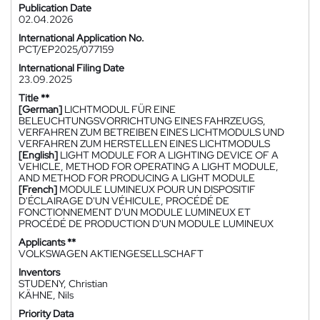
Publication Date
02.04.2026
International Application No.
PCT/EP2025/077159
International Filing Date
23.09.2025
Title **
[German]
LICHTMODUL FÜR EINE
BELEUCHTUNGSVORRICHTUNG EINES FAHRZEUGS,
VERFAHREN ZUM BETREIBEN EINES LICHTMODULS UND
VERFAHREN ZUM HERSTELLEN EINES LICHTMODULS
[English]
LIGHT MODULE FOR A LIGHTING DEVICE OF A
VEHICLE, METHOD FOR OPERATING A LIGHT MODULE,
AND METHOD FOR PRODUCING A LIGHT MODULE
[French]
MODULE LUMINEUX POUR UN DISPOSITIF
D'ÉCLAIRAGE D'UN VÉHICULE, PROCÉDÉ DE
FONCTIONNEMENT D'UN MODULE LUMINEUX ET
PROCÉDÉ DE PRODUCTION D'UN MODULE LUMINEUX
Applicants **
VOLKSWAGEN AKTIENGESELLSCHAFT
Inventors
STUDENY, Christian
KÄHNE, Nils
Priority Data