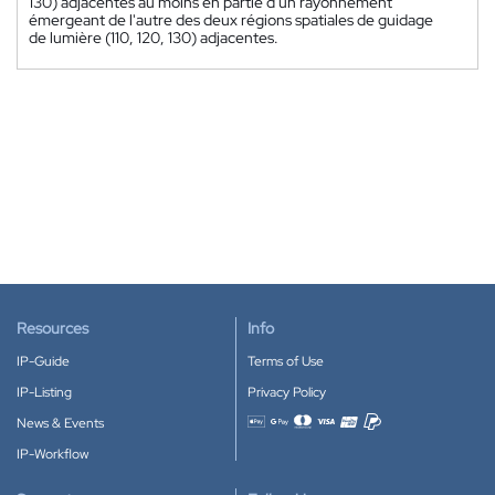
130) adjacentes au moins en partie d'un rayonnement
émergeant de l'autre des deux régions spatiales de guidage
de lumière (110, 120, 130) adjacentes.
Resources
Info
IP-Guide
Terms of Use
IP-Listing
Privacy Policy
News & Events
Accepted payment methods
IP-Workflow