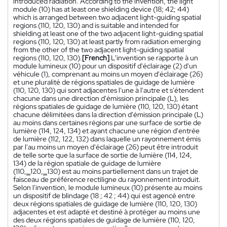
introduced radiation. According to the invention, the light
module (10) has at least one shielding device (18; 42; 44)
which is arranged between two adjacent light-guiding spatial
regions (110, 120, 130) and is suitable and intended for
shielding at least one of the two adjacent light-guiding spatial
regions (110, 120, 130) at least partly from radiation emerging
from the other of the two adjacent light-guiding spatial
regions (110, 120, 130).
[French]
L'invention se rapporte à un
module lumineux (10) pour un dispositif d'éclairage (2) d'un
véhicule (1), comprenant au moins un moyen d'éclairage (26)
et une pluralité de régions spatiales de guidage de lumière
(110, 120, 130) qui sont adjacentes l'une à l'autre et s'étendent
chacune dans une direction d'émission principale (L), les
régions spatiales de guidage de lumière (110, 120, 130) étant
chacune délimitées dans la direction d'émission principale (L)
au moins dans certaines régions par une surface de sortie de
lumière (114, 124, 134) et ayant chacune une région d'entrée
de lumière (112, 122, 132) dans laquelle un rayonnement émis
par l'au moins un moyen d'éclairage (26) peut être introduit
de telle sorte que la surface de sortie de lumière (114, 124,
134) de la région spatiale de guidage de lumière
(110,‗120,‗130) est au moins partiellement dans un trajet de
faisceau de préférence rectiligne du rayonnement introduit.
Selon l'invention, le module lumineux (10) présente au moins
un dispositif de blindage (18 ; 42 ; 44) qui est agencé entre
deux régions spatiales de guidage de lumière (110, 120, 130)
adjacentes et est adapté et destiné à protéger au moins une
des deux régions spatiales de guidage de lumière (110, 120,