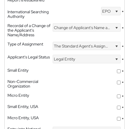
Report is established
EPO
International Searching
*
Authority
Recordal of a Change of
Change of Applicant's Name and Address
*
the Applicant's
Name/Address
Type of Assignment
The Standard Agent's Assignment
*
Applicant's Legal Status
Legal Entity
*
Small Entity
*
Non-Commercial
*
Organization
Micro Entity
*
Small Entity, USA
*
Micro Entity, USA
*
Entry into National