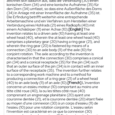
zeichnet sich dadurch aus, dass die Verbindung (30) einen
konischen Dorn (34) und eine konische Aufnahme (35) für
den Dorn (34) umfasst, so dass eine Außenfläche des Dorns
(34) in Anlage mit einer Innenfläche der Aufnahme (35) ist.
Die Erfindung betrifft weiterhin eine entrepchende
Arbeitsmaschine und ein Verfahren zum Herstellen einer
Verbindung eines Hohlrads (21) eines Radkopfs (40) mit
einem Achskörper (11) einer Achse (10).
[English]
The
invention relates to a driven axle (10) having at least one
wheel head (40), wherein the at least one wheel head (40)
comprises a planetary gear (20) having a ring gear (21), and
wherein the ring gear (20) is fastened by means of a
connection (30) to an axle body (11) of the axle (10) for
conjoint rotation. The axle according to the invention is
characterised in that the connection (30) comprises a conical
pin (34) and a conical receptacle (35) for the pin (34) such
that an outer surface of the pin (34) is in contact with an inner
surface of the receptacle (35). The invention further relates
to a corresponding work machine and to a method for
producing a connection of a ring gear (21) of a wheel head
(40) to an axle body (11) of an axle (10).
[French]
L'invention
concerne un essieu moteur (10) comportant au moins une
tête côté roue (40), la ou les têtes côté roue (40)
comprenant un engrenage planétaire (20) ayant une
couronne dentée (21), et la couronne dentée (20) étant fixée
au moyen d'une connexion (30) à un corps d'essieu (11) de
l'essieu (10) pour une rotation conjointe. L'essieu selon
l'invention est caractérisé en ce que la connexion (30)