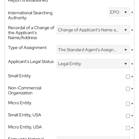
Report is established
EPO
International Searching
*
Authority
Recordal of a Change of
Change of Applicant's Name and Address
*
the Applicant's
Name/Address
Type of Assignment
The Standard Agent's Assignment
*
Applicant's Legal Status
Legal Entity
*
Small Entity
*
Non-Commercial
*
Organization
Micro Entity
*
Small Entity, USA
*
Micro Entity, USA
*
Entry into National