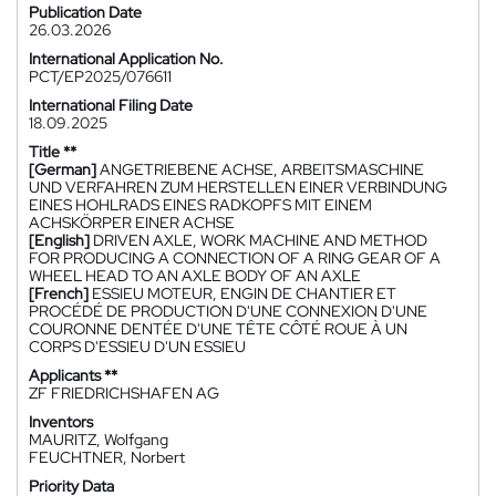
Publication Date
26.03.2026
International Application No.
PCT/EP2025/076611
International Filing Date
18.09.2025
Title **
[German]
ANGETRIEBENE ACHSE, ARBEITSMASCHINE
UND VERFAHREN ZUM HERSTELLEN EINER VERBINDUNG
EINES HOHLRADS EINES RADKOPFS MIT EINEM
ACHSKÖRPER EINER ACHSE
[English]
DRIVEN AXLE, WORK MACHINE AND METHOD
FOR PRODUCING A CONNECTION OF A RING GEAR OF A
WHEEL HEAD TO AN AXLE BODY OF AN AXLE
[French]
ESSIEU MOTEUR, ENGIN DE CHANTIER ET
PROCÉDÉ DE PRODUCTION D'UNE CONNEXION D'UNE
COURONNE DENTÉE D'UNE TÊTE CÔTÉ ROUE À UN
CORPS D'ESSIEU D'UN ESSIEU
Applicants **
ZF FRIEDRICHSHAFEN AG
Inventors
MAURITZ, Wolfgang
FEUCHTNER, Norbert
Priority Data