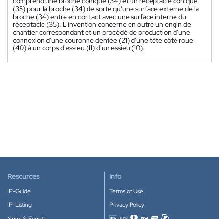
comprend une broche conique (34) et un réceptacle conique
(35) pour la broche (34) de sorte qu'une surface externe de la
broche (34) entre en contact avec une surface interne du
réceptacle (35). L'invention concerne en outre un engin de
chantier correspondant et un procédé de production d'une
connexion d'une couronne dentée (21) d'une tête côté roue
(40) à un corps d'essieu (11) d'un essieu (10).
Resources
Info
IP-Guide
Terms of Use
IP-Listing
Privacy Policy
News & Events