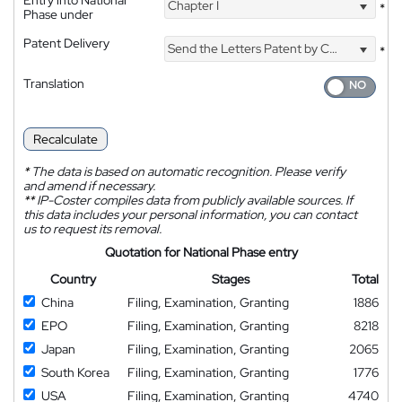
Chapter I
*
Phase under
Patent Delivery
Send the Letters Patent by Courier
*
Translation
Recalculate
*
The data is based on automatic recognition. Please verify
and amend if necessary.
**
IP-Coster compiles data from publicly available sources. If
this data includes your personal information, you can contact
us to request its removal.
Quotation for National Phase entry
Country
Stages
Total
China
Filing, Examination, Granting
1886
EPO
Filing, Examination, Granting
8218
Japan
Filing, Examination, Granting
2065
South Korea
Filing, Examination, Granting
1776
USA
Filing, Examination, Granting
4740