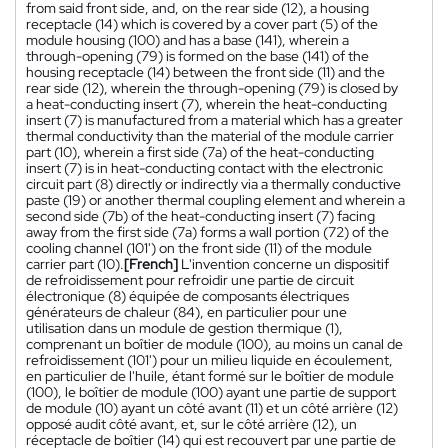
from said front side, and, on the rear side (12), a housing
receptacle (14) which is covered by a cover part (5) of the
module housing (100) and has a base (141), wherein a
through-opening (79) is formed on the base (141) of the
housing receptacle (14) between the front side (11) and the
rear side (12), wherein the through-opening (79) is closed by
a heat-conducting insert (7), wherein the heat-conducting
insert (7) is manufactured from a material which has a greater
thermal conductivity than the material of the module carrier
part (10), wherein a first side (7a) of the heat-conducting
insert (7) is in heat-conducting contact with the electronic
circuit part (8) directly or indirectly via a thermally conductive
paste (19) or another thermal coupling element and wherein a
second side (7b) of the heat-conducting insert (7) facing
away from the first side (7a) forms a wall portion (72) of the
cooling channel (101') on the front side (11) of the module
carrier part (10).
[French]
L'invention concerne un dispositif
de refroidissement pour refroidir une partie de circuit
électronique (8) équipée de composants électriques
générateurs de chaleur (84), en particulier pour une
utilisation dans un module de gestion thermique (1),
comprenant un boîtier de module (100), au moins un canal de
refroidissement (101') pour un milieu liquide en écoulement,
en particulier de l'huile, étant formé sur le boîtier de module
(100), le boîtier de module (100) ayant une partie de support
de module (10) ayant un côté avant (11) et un côté arrière (12)
opposé audit côté avant, et, sur le côté arrière (12), un
réceptacle de boîtier (14) qui est recouvert par une partie de