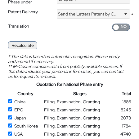
Phase under
Patent Delivery
Send the Letters Patent by Courier
*
Translation
Recalculate
*
The data is based on automatic recognition. Please verify
and amend if necessary.
**
IP-Coster compiles data from publicly available sources. If
this data includes your personal information, you can contact
us to request its removal.
Quotation for National Phase entry
Country
Stages
Total
China
Filing, Examination, Granting
1886
EPO
Filing, Examination, Granting
8245
Japan
Filing, Examination, Granting
2073
South Korea
Filing, Examination, Granting
1784
USA
Filing, Examination, Granting
4740