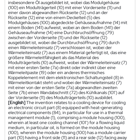
insbesondere Öl ausgebildet ist, wobei das Modulgehäuse
(100) ein Modulträgerteil (10) mit einer Vorderseite (11) und
einer davon abgewandten Rückseite (12) und an der
Rückseite (12) eine von einem Deckelteil (5) des
Modulgehäuses (100) abgedeckte Gehäuseaufnahme (14) mit
einem Boden (141) aufweist, wobei an dem Boden (141) der
Gehäuseaufnahme (14) eine Durchbruchsöffnung (79)
zwischen der Vorderseite (11) und der Rückseite (12)
ausgebildet ist, wobei die Durchbruchsöffnung (79) durch
einen Wärmeleiteinsatz (7) verschlossen ist, wobei der
Wärmeleiteinsatz (7) aus einem Material gefertigt ist, das eine
größere Wärmeleitfähigkeit als das Material des
Modulträgerteils (10) aufweist, wobei der Wärmeleiteinsatz (7)
mit einer ersten Seite (7a) direkt oder indirekt über eine
Wärmeleitpaste (19) oder ein anderes thermisches
Koppelelement mit dem elektronischen Schaltungsteil (8) in
Wärmeleitkontakt steht und wobei der Wärmeleiteinsatz (7)
mit einer von der ersten Seite (7a) abgewandten zweiten
Seite (7b) einen Wandabschnitt (72) des Kühlkanals (101') auf
der Vorderseite (11) des Modulträgerteils (10) ausbildet.
[English]
The invention relates to a cooling device for cooling
an electronic circuit part (8) equipped with heat-generating
electrical components (84), in particular for use in a thermal
management module (1), comprising a module housing (100),
wherein at least one cooling channel (101') for a flowing liquid
medium, in particular oil, is formed on the module housing
(100), wherein the module housing (100) has a module carrier
part (10) having a front side (11) and a rear side (12) facing away