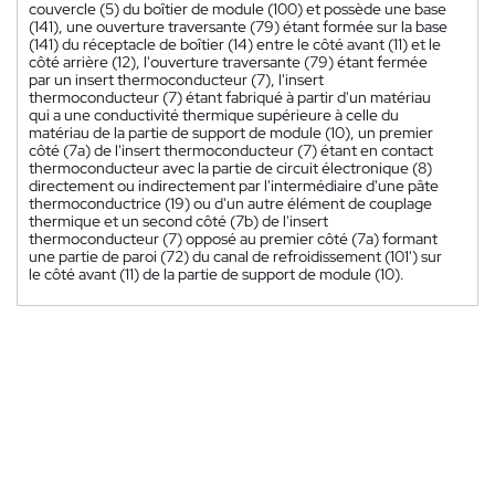
couvercle (5) du boîtier de module (100) et possède une base
(141), une ouverture traversante (79) étant formée sur la base
(141) du réceptacle de boîtier (14) entre le côté avant (11) et le
côté arrière (12), l'ouverture traversante (79) étant fermée
par un insert thermoconducteur (7), l'insert
thermoconducteur (7) étant fabriqué à partir d'un matériau
qui a une conductivité thermique supérieure à celle du
matériau de la partie de support de module (10), un premier
côté (7a) de l'insert thermoconducteur (7) étant en contact
thermoconducteur avec la partie de circuit électronique (8)
directement ou indirectement par l'intermédiaire d'une pâte
thermoconductrice (19) ou d'un autre élément de couplage
thermique et un second côté (7b) de l'insert
thermoconducteur (7) opposé au premier côté (7a) formant
une partie de paroi (72) du canal de refroidissement (101') sur
le côté avant (11) de la partie de support de module (10).