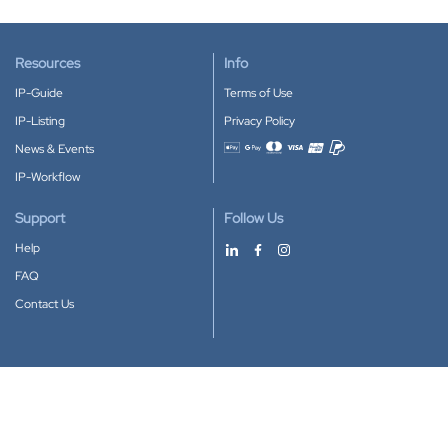
Resources
Info
IP-Guide
Terms of Use
IP-Listing
Privacy Policy
News & Events
Accepted payment methods
IP-Workflow
Support
Follow Us
Help
FAQ
Contact Us
Download our App
Google Play
Apple Store