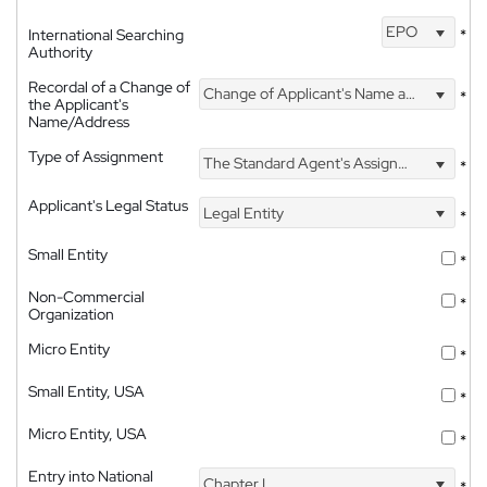
EPO
International Searching
*
Authority
Recordal of a Change of
Change of Applicant's Name and Address
*
the Applicant's
Name/Address
Type of Assignment
The Standard Agent's Assignment
*
Applicant's Legal Status
Legal Entity
*
Small Entity
*
Non-Commercial
*
Organization
Micro Entity
*
Small Entity, USA
*
Micro Entity, USA
*
Entry into National
Chapter I
*