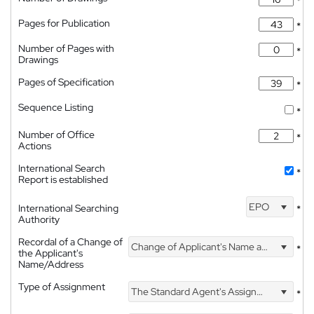
*
Pages for Publication
*
Number of Pages with
*
Drawings
Pages of Specification
*
Sequence Listing
*
Number of Office
*
Actions
International Search
*
Report is established
EPO
International Searching
*
Authority
Recordal of a Change of
Change of Applicant's Name and Address
*
the Applicant's
Name/Address
Type of Assignment
The Standard Agent's Assignment
*