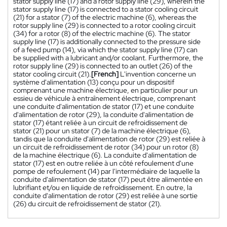
stator supply line (17) and a rotor supply line (29), wherein the
stator supply line (17) is connected to a stator cooling circuit
(21) for a stator (7) of the electric machine (6), whereas the
rotor supply line (29) is connected to a rotor cooling circuit
(34) for a rotor (8) of the electric machine (6). The stator
supply line (17) is additionally connected to the pressure side
of a feed pump (14), via which the stator supply line (17) can
be supplied with a lubricant and/or coolant. Furthermore, the
rotor supply line (29) is connected to an outlet (26) of the
stator cooling circuit (21).
[French]
L'invention concerne un
système d'alimentation (13) conçu pour un dispositif
comprenant une machine électrique, en particulier pour un
essieu de véhicule à entraînement électrique, comprenant
une conduite d'alimentation de stator (17) et une conduite
d'alimentation de rotor (29), la conduite d'alimentation de
stator (17) étant reliée à un circuit de refroidissement de
stator (21) pour un stator (7) de la machine électrique (6),
tandis que la conduite d'alimentation de rotor (29) est reliée à
un circuit de refroidissement de rotor (34) pour un rotor (8)
de la machine électrique (6). La conduite d'alimentation de
stator (17) est en outre reliée à un côté refoulement d'une
pompe de refoulement (14) par l'intermédiaire de laquelle la
conduite d'alimentation de stator (17) peut être alimentée en
lubrifiant et/ou en liquide de refroidissement. En outre, la
conduite d'alimentation de rotor (29) est reliée à une sortie
(26) du circuit de refroidissement de stator (21).