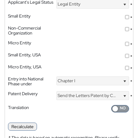
Applicant's Legal Status
Legal Entity
*
Small Entity
*
Non-Commercial
*
Organization
Micro Entity
*
Small Entity, USA
*
Micro Entity, USA
*
Entry into National
Chapter I
*
Phase under
Patent Delivery
Send the Letters Patent by Courier
*
Translation
Recalculate
*
The data is based on automatic recognition. Please verify