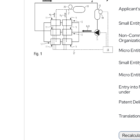
Applicant's
Small Entit
Non-Comm
Organizati
Micro Enti
Small Enti
Micro Enti
Entry into
under
Patent Del
Translation
Recalcul