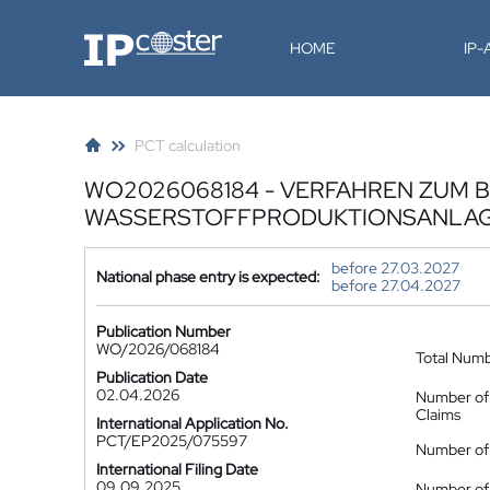
IP-Coster
HOME
IP
PCT calculation
WO2026068184 - VERFAHREN ZUM 
WASSERSTOFFPRODUKTIONSANLA
before 27.03.2027
National phase entry is expected:
before 27.04.2027
Publication Number
WO/2026/068184
Total Num
Publication Date
02.04.2026
Number of
Claims
International Application No.
PCT/EP2025/075597
Number of 
International Filing Date
09.09.2025
Number of