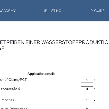
-ACADEMY
IP-LISTING
IP-GUIDE
BETREIBEN EINER WASSERSTOFFPRODUKTI
GE
Application details
ber of Claims/PCT
*
 Independent
*
Priorities
*
 Multi-Dependent