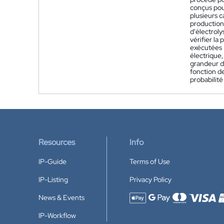
conçus pour
plusieurs c
production 
d'électroly
vérifier la
exécutées :
électrique,
grandeur de
fonction de
probabilité
Resources
Info
IP-Guide
Terms of Use
IP-Listing
Privacy Policy
News & Events
Accepted payment methods
IP-Workflow