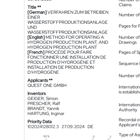
Claims
Title **
[German]
VERFAHREN ZUM BETREIBEN
Number of
EINER
WASSERSTOFFPRODUKTIONSANLAGE
Pages for 
UND
WASSERSTOFFPRODUKTIONSANLAGE
[English]
METHOD FOR OPERATING A
Number of
HYDROGEN PRODUCTION PLANT, AND
Drawings
HYDROGEN PRODUCTION PLANT
[French]
PROCÉDÉ POUR FAIRE
Pages of S
FONCTIONNER UNE INSTALLATION DE
PRODUCTION D'HYDROGÈNE ET
Sequence L
INSTALLATION DE PRODUCTION
D'HYDROGÈNE
Number of 
Applicants **
QUEST ONE GMBH
Internatio
is establis
Inventors
GEIGER, Simon
PRESCHER, Ralf
Internatio
BRANDT, Yannik
Authority
HARTUNG, Ingmar
Recordal o
Priority Data
Applicant
102024128012.3
27.09.2024
DE
Type of A