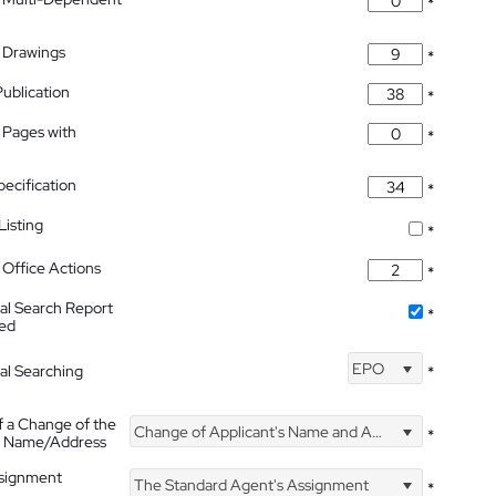
*
 Drawings
*
Publication
*
 Pages with
*
pecification
*
isting
*
Office Actions
*
nal Search Report
*
hed
EPO
nal Searching
*
f a Change of the
Change of Applicant's Name and Address
*
's Name/Address
ssignment
The Standard Agent's Assignment
*