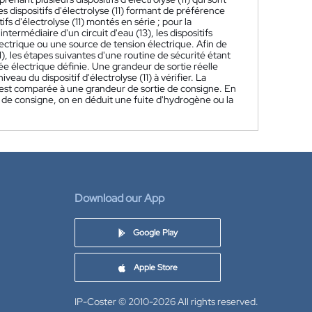
es dispositifs d'électrolyse (11) formant de préférence
s d'électrolyse (11) montés en série ; pour la
ntermédiaire d'un circuit d'eau (13), les dispositifs
lectrique ou une source de tension électrique. Afin de
1), les étapes suivantes d'une routine de sécurité étant
rée électrique définie. Une grandeur de sortie réelle
au du dispositif d'électrolyse (11) à vérifier. La
ier est comparée à une grandeur de sortie de consigne. En
e de consigne, on en déduit une fuite d'hydrogène ou la
Download our App
Google Play
Apple Store
IP-Coster © 2010-2026
All rights reserved.