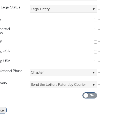
 Legal Status
Legal Entity
*
y
*
ercial
*
on
ty
*
ty, USA
*
ty, USA
*
 National Phase
Chapter I
*
ivery
Send the Letters Patent by Courier
*
ate