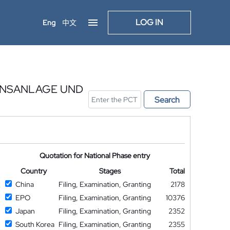
LOG IN
Eng
中文
ONSANLAGE UND
Search
Quotation for National Phase entry
Country
Stages
Total
China
Filing, Examination, Granting
2178
EPO
Filing, Examination, Granting
10376
Japan
Filing, Examination, Granting
2352
South Korea
Filing, Examination, Granting
2355