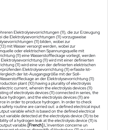
hreren Elektrolysevorrichtungen (11), die zur Erzeugung
i die Elektrolysevorrichtungen (11) vorzugsweise
lysevorrichtungen (11) bilden, wobei zur
(13) mit Wasser versorgt werden, wobei zur
romquelle oder elektrischen Spannungsquelle mit
ichtung (11) eine Wasserstoffleckage vorliegt, werden
lektrolysevorrichtung (11) wird mit einer definierten
htung (11) wird eine von der definierten elektrischen
prüfenden Elektrolysevorrichtung (11) erfasste Ist-
rgleich der Ist-Ausgangsgröße mit der Soll-
asserstoffleckage an der Elektrolysevorrichtung (11)
duction plant (10) having a plurality of electrolysis
ectric current, wherein the electrolysis devices (11)
ting of electrolysis devices (11) connected in series, the
roduce hydrogen, and the electrolysis devices (11) are
urce in order to produce hydrogen. In order to check
a safety routine are carried out: a defined electrical input
 output variable which is based on the defined electrical
put variable detected at the electrolysis device (11) to be
ity of a hydrogen leak at the electrolysis device (11) is
output variable.
[French]
L'invention concerne un
nant plusieurs dispositifs d'électrolyse (11) qui sont