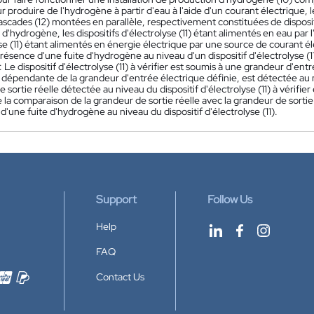
 produire de l'hydrogène à partir d'eau à l'aide d'un courant électrique, l
ascades (12) montées en parallèle, respectivement constituées de dispositif
d'hydrogène, les dispositifs d'électrolyse (11) étant alimentés en eau par l'i
se (11) étant alimentés en énergie électrique par une source de courant é
 présence d'une fuite d'hydrogène au niveau d'un dispositif d'électrolyse (1
 Le dispositif d'électrolyse (11) à vérifier est soumis à une grandeur d'ent
 dépendante de la grandeur d'entrée électrique définie, est détectée au nive
 sortie réelle détectée au niveau du dispositif d'électrolyse (11) à vérif
 la comparaison de la grandeur de sortie réelle avec la grandeur de sorti
 d'une fuite d'hydrogène au niveau du dispositif d'électrolyse (11).
Support
Follow Us
Help
FAQ
Contact Us