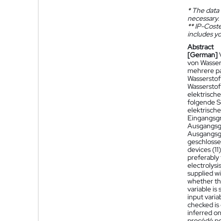
*
The data 
necessary.
**
IP-Coster
includes yo
Abstract
[German]
von Wasser
mehrere par
Wasserstof
Wasserstof
elektrisch
folgende Sc
elektrisch
Eingangsgr
Ausgangsgr
Ausgangsgr
geschlosse
devices (11
preferably 
electrolysi
supplied wi
whether the
variable is
input varia
checked is 
inferred on
procédé pou