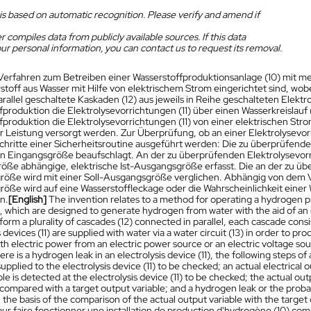
is based on automatic recognition. Please verify and amend if
 compiles data from publicly available sources. If this data
ur personal information, you can contact us to request its removal.
Verfahren zum Betreiben einer Wasserstoffproduktionsanlage (10) mit me
stoff aus Wasser mit Hilfe von elektrischem Strom eingerichtet sind, wobe
allel geschaltete Kaskaden (12) aus jeweils in Reihe geschalteten Elektro
fproduktion die Elektrolysevorrichtungen (11) über einen Wasserkreislauf 
fproduktion die Elektrolysevorrichtungen (11) von einer elektrischen St
er Leistung versorgt werden. Zur Überprüfung, ob an einer Elektrolysevorr
hritte einer Sicherheitsroutine ausgeführt werden: Die zu überprüfende E
en Eingangsgröße beaufschlagt. An der zu überprüfenden Elektrolysevorric
öße abhängige, elektrische Ist-Ausgangsgröße erfasst. Die an der zu über
öße wird mit einer Soll-Ausgangsgröße verglichen. Abhängig von dem Ve
öße wird auf eine Wasserstoffleckage oder die Wahrscheinlichkeit einer W
n.
[English]
The invention relates to a method for operating a hydrogen pro
), which are designed to generate hydrogen from water with the aid of an el
form a plurality of cascades (12) connected in parallel, each cascade consis
s devices (11) are supplied with water via a water circuit (13) in order to p
th electric power from an electric power source or an electric voltage so
re is a hydrogen leak in an electrolysis device (11), the following steps of 
 supplied to the electrolysis device (11) to be checked; an actual electrical
ble is detected at the electrolysis device (11) to be checked; the actual out
compared with a target output variable; and a hydrogen leak or the probabil
 the basis of the comparison of the actual output variable with the target 
r faire fonctionner une installation de production d'hydrogène (10) compre