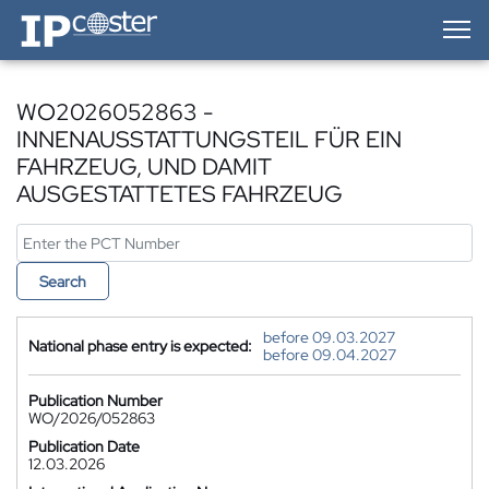
IP-Coster — Home
WO2026052863 -
INNENAUSSTATTUNGSTEIL FÜR EIN
FAHRZEUG, UND DAMIT
AUSGESTATTETES FAHRZEUG
Search
before 09.03.2027
National phase entry is expected:
before 09.04.2027
Publication Number
WO/2026/052863
Publication Date
12.03.2026