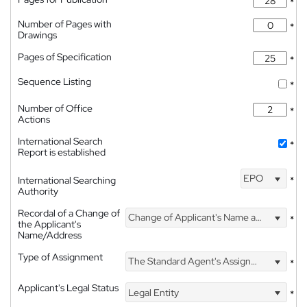
*
Number of Pages with
*
Drawings
Pages of Specification
*
Sequence Listing
*
Number of Office
*
Actions
International Search
*
Report is established
EPO
International Searching
*
Authority
Recordal of a Change of
Change of Applicant's Name and Address
*
the Applicant's
Name/Address
Type of Assignment
The Standard Agent's Assignment
*
Applicant's Legal Status
Legal Entity
*