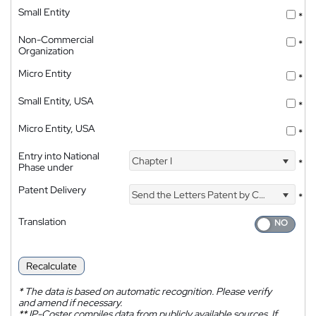
Small Entity
*
Non-Commercial
*
Organization
Micro Entity
*
Small Entity, USA
*
Micro Entity, USA
*
Entry into National
Chapter I
*
Phase under
Patent Delivery
Send the Letters Patent by Courier
*
Translation
Recalculate
*
The data is based on automatic recognition. Please verify
and amend if necessary.
**
IP-Coster compiles data from publicly available sources. If