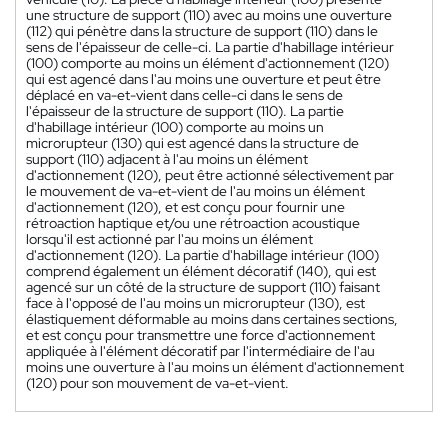
une structure de support (110) avec au moins une ouverture
(112) qui pénètre dans la structure de support (110) dans le
sens de l'épaisseur de celle-ci. La partie d'habillage intérieur
(100) comporte au moins un élément d'actionnement (120)
qui est agencé dans l'au moins une ouverture et peut être
déplacé en va-et-vient dans celle-ci dans le sens de
l'épaisseur de la structure de support (110). La partie
d'habillage intérieur (100) comporte au moins un
microrupteur (130) qui est agencé dans la structure de
support (110) adjacent à l'au moins un élément
d'actionnement (120), peut être actionné sélectivement par
le mouvement de va-et-vient de l'au moins un élément
d'actionnement (120), et est conçu pour fournir une
rétroaction haptique et/ou une rétroaction acoustique
lorsqu'il est actionné par l'au moins un élément
d'actionnement (120). La partie d'habillage intérieur (100)
comprend également un élément décoratif (140), qui est
agencé sur un côté de la structure de support (110) faisant
face à l'opposé de l'au moins un microrupteur (130), est
élastiquement déformable au moins dans certaines sections,
et est conçu pour transmettre une force d'actionnement
appliquée à l'élément décoratif par l'intermédiaire de l'au
moins une ouverture à l'au moins un élément d'actionnement
(120) pour son mouvement de va-et-vient.