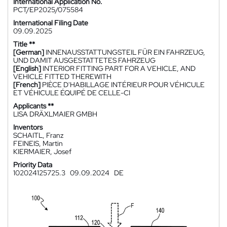
International Application No.
PCT/EP2025/075584
International Filing Date
09.09.2025
Title **
[German]
INNENAUSSTATTUNGSTEIL FÜR EIN FAHRZEUG,
UND DAMIT AUSGESTATTETES FAHRZEUG
[English]
INTERIOR FITTING PART FOR A VEHICLE, AND
VEHICLE FITTED THEREWITH
[French]
PIÈCE D'HABILLAGE INTÉRIEUR POUR VÉHICULE
ET VÉHICULE ÉQUIPÉ DE CELLE-CI
Applicants **
LISA DRÄXLMAIER GMBH
Inventors
SCHAITL, Franz
FEINEIS, Martin
KIERMAIER, Josef
Priority Data
102024125725.3
09.09.2024
DE