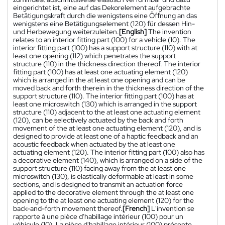
eingerichtet ist, eine auf das Dekorelement aufgebrachte
Betätigungskraft durch die wenigstens eine Öffnung an das
wenigstens eine Betätigungselement (120) für dessen Hin-
und Herbewegung weiterzuleiten.
[English]
The invention
relates to an interior fitting part (100) for a vehicle (10). The
interior fitting part (100) has a support structure (110) with at
least one opening (112) which penetrates the support
structure (110) in the thickness direction thereof. The interior
fitting part (100) has at least one actuating element (120)
which is arranged in the at least one opening and can be
moved back and forth therein in the thickness direction of the
support structure (110). The interior fitting part (100) has at
least one microswitch (130) which is arranged in the support
structure (110) adjacent to the at least one actuating element
(120), can be selectively actuated by the back and forth
movement of the at least one actuating element (120), and is
designed to provide at least one of a haptic feedback and an
acoustic feedback when actuated by the at least one
actuating element (120). The interior fitting part (100) also has
a decorative element (140), which is arranged on a side of the
support structure (110) facing away from the at least one
microswitch (130), is elastically deformable at least in some
sections, and is designed to transmit an actuation force
applied to the decorative element through the at least one
opening to the at least one actuating element (120) for the
back-and-forth movement thereof.
[French]
L'invention se
rapporte à une pièce d'habillage intérieur (100) pour un
véhicule (10). La pièce d'habillage intérieur (100) présente