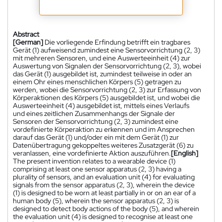
Abstract
[German]
Die vorliegende Erfindung betrifft ein tragbares
Gerät (1) aufweisend zumindest eine Sensorvorrichtung (2, 3)
mit mehreren Sensoren, und eine Auswerteeinheit (4) zur
Auswertung von Signalen der Sensorvorrichtung (2, 3), wobei
das Gerät (1) ausgebildet ist, zumindest teilweise in oder an
einem Ohr eines menschlichen Körpers (5) getragen zu
werden, wobei die Sensorvorrichtung (2, 3) zur Erfassung von
Körperaktionen des Körpers (5) ausgebildet ist, und wobei die
Auswerteeinheit (4) ausgebildet ist, mittels eines Verlaufs
und eines zeitlichen Zusammenhangs der Signale der
Sensoren der Sensorvorrichtung (2, 3) zumindest eine
vordefinierte Körperaktion zu erkennen und im Ansprechen
darauf das Gerät (1) und/oder ein mit dem Gerät (1) zur
Datenübertragung gekoppeltes weiteres Zusatzgerät (6) zu
veranlassen, eine vordefinierte Aktion auszuführen.
[English]
The present invention relates to a wearable device (1)
comprising at least one sensor apparatus (2, 3) having a
plurality of sensors, and an evaluation unit (4) for evaluating
signals from the sensor apparatus (2, 3), wherein the device
(1) is designed to be worn at least partially in or on an ear of a
human body (5), wherein the sensor apparatus (2, 3) is
designed to detect body actions of the body (5), and wherein
the evaluation unit (4) is designed to recognise at least one