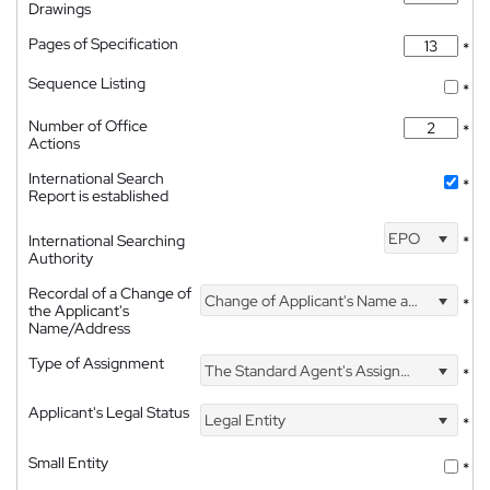
Drawings
Pages of Specification
*
Sequence Listing
*
Number of Office
*
Actions
International Search
*
Report is established
EPO
International Searching
*
Authority
Recordal of a Change of
Change of Applicant's Name and Address
*
the Applicant's
Name/Address
Type of Assignment
The Standard Agent's Assignment
*
Applicant's Legal Status
Legal Entity
*
Small Entity
*