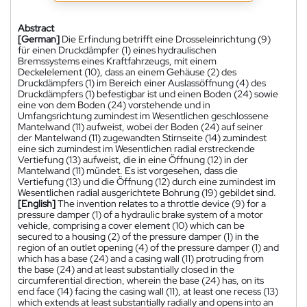
Abstract
[German]
Die Erfindung betrifft eine Drosseleinrichtung (9)
für einen Druckdämpfer (1) eines hydraulischen
Bremssystems eines Kraftfahrzeugs, mit einem
Deckelelement (10), dass an einem Gehäuse (2) des
Druckdämpfers (1) im Bereich einer Auslassöffnung (4) des
Druckdämpfers (1) befestigbar ist und einen Boden (24) sowie
eine von dem Boden (24) vorstehende und in
Umfangsrichtung zumindest im Wesentlichen geschlossene
Mantelwand (11) aufweist, wobei der Boden (24) auf seiner
der Mantelwand (11) zugewandten Stirnseite (14) zumindest
eine sich zumindest im Wesentlichen radial erstreckende
Vertiefung (13) aufweist, die in eine Öffnung (12) in der
Mantelwand (11) mündet. Es ist vorgesehen, dass die
Vertiefung (13) und die Öffnung (12) durch eine zumindest im
Wesentlichen radial ausgerichtete Bohrung (19) gebildet sind.
[English]
The invention relates to a throttle device (9) for a
pressure damper (1) of a hydraulic brake system of a motor
vehicle, comprising a cover element (10) which can be
secured to a housing (2) of the pressure damper (1) in the
region of an outlet opening (4) of the pressure damper (1) and
which has a base (24) and a casing wall (11) protruding from
the base (24) and at least substantially closed in the
circumferential direction, wherein the base (24) has, on its
end face (14) facing the casing wall (11), at least one recess (13)
which extends at least substantially radially and opens into an