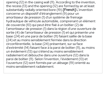
opening (12) in the casing wall (11). According to the invention,
the recess (13) and the opening (12) are formed by an at least
substantially radially oriented bore (19).
[French]
L'invention
concerne un dispositif d'étranglement (9) pour un
amortisseur de pression (1) d'un système de freinage
hydraulique de véhicule automobile, comprenant un élément
de couvercle (10) qui peut être fixé à un boîtier (2) de
l'amortisseur de pression (1) dans la région d'une ouverture de
sortie (4) de l'amortisseur de pression (1) et qui présente une
base (24) et une paroi de boîtier (11) faisant saillie de la base
(24) et au moins sensiblement fermée dans la direction
circonférentielle, la base (24) présentant, sur sa face
d'extrémité (14) faisant face à la paroi de boîtier (11), au moins
un évidement (13) qui s'étend au moins sensiblement
radialement et débouche dans une ouverture (12) dans la
paroi de boîtier (11). Selon l'invention, l'évidement (13) et
l'ouverture (12) sont formés par un alésage (19) orienté au
moins sensiblement radialement.