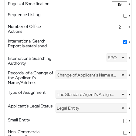
Pages of Specification
*
Sequence Listing
*
Number of Office
*
Actions
International Search
*
Report is established
EPO
International Searching
*
Authority
Recordal of a Change of
Change of Applicant's Name and Address
*
the Applicant's
Name/Address
Type of Assignment
The Standard Agent's Assignment
*
Applicant's Legal Status
Legal Entity
*
Small Entity
*
Non-Commercial
*