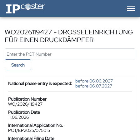
IP-Coster — Home
WO2026119427 - DROSSELEINRICHTUNG
FÜR EINEN DRUCKDÄMPFER
Search
before 06.06.2027
National phase entry is expected:
before 06.07.2027
Publication Number
WO/2026/119427
Publication Date
11.06.2026
International Application No.
PCT/EP2025/075015
International Filing Date