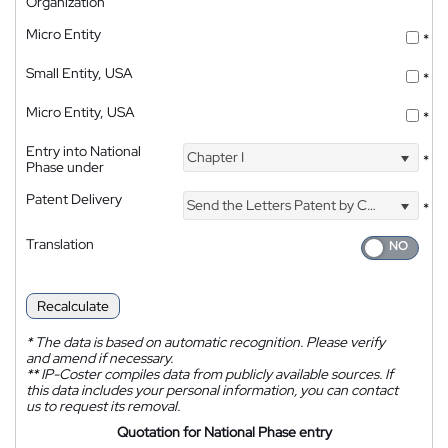
Organization
Micro Entity
*
Small Entity, USA
*
Micro Entity, USA
*
Entry into National
Chapter I
*
Phase under
Patent Delivery
Send the Letters Patent by Courier
*
Translation
Recalculate
*
The data is based on automatic recognition. Please verify
and amend if necessary.
**
IP-Coster compiles data from publicly available sources. If
this data includes your personal information, you can contact
us to request its removal.
Quotation for National Phase entry