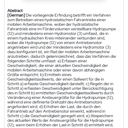
Abstract
[German]
Die vorliegende Erfindung betrifft ein Verfahren
zum Betreiben eines hydrostatischen Fahrantriebs einer
mobilen Arbeitsmaschine, wobei der hydrostatische
Fahrantrieb eine im Fördervolumen verstellbare Hydropumpe
(12) und mindestens einen Hydromotor (3) umfasst, die in
einem hydraulischen Kreis miteinander verbunden sind,
wobei die Hydropumpe (12) von einem Antriebsmotor
angetrieben wird und der mindestens eine Hydromotor (3)
dazu konfiguriert ist, ein Rad der mobilen Arbeitsmaschine
anzutreiben, dadurch gekennzeichnet, dass das Verfahren die
folgenden Schritte umfasst: a) Erfassen einer
Geschwindigkeit, die einer aktuellen Geschwindigkeit der
mobilen Arbeitsmaschine oder einer davon abhängigen
Größe entspricht; b) Ermitteln eines
Geschwindigkeitssollwerts, der einen Sollwert für die in
Schritt a) erfasste Geschwindigkeit darstellt; c) Regeln der in
Schritt a) erfassten Geschwindigkeit unter Berücksichtigung
des in Schritt b) ermittelten Geschwindigkeitssollwerts durch
Veränderung einer Ansteuergröße für die Hydropumpe (12),
während eine definierte Drehzahl des Antriebsmotors
angefordert wird; d) Erhöhen der Last, die durch den
Fahrantrieb auf den Antriebsmotor einwirkt, während in
Schritt c) die Geschwindigkeit geregelt wird; e) Abspeichern
des aktuellen Werts der Ansteuergröße für die Hydropumpe
(12), wenn beim Erhöhen der Last in Schritt d) ermittelt wird,