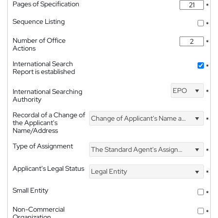
Pages of Specification
*
Sequence Listing
*
Number of Office
*
Actions
International Search
*
Report is established
EPO
International Searching
*
Authority
Recordal of a Change of
Change of Applicant's Name and Address
*
the Applicant's
Name/Address
Type of Assignment
The Standard Agent's Assignment
*
Applicant's Legal Status
Legal Entity
*
Small Entity
*
Non-Commercial
*
Organization