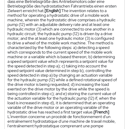
dass eine Betriebsgröße des Antriebsmotors oder eine
Betriebsgröße des hydrostatischen Fahrantriebs einen ersten
Zielwert erreicht hat.
[English]
The invention relates to a
method for operating a hydrostatic drive of a mobile work
machine, wherein the hydrostatic drive comprises a hydraulic
pump (12) with an adjustable delivery rate and at least one
hydraulic motor (3) which are connected to one another in a
hydraulic circuit; the hydraulic pump (12) is driven by a drive
motor; and the at least one hydraulic motor (3) is configured
to drive a wheel of the mobile work machine. The method is
characterized by the following steps: a) detecting a speed
which corresponds to the current speed of the mobile work
machine or a variable which is based thereon; b) determining
a speed setpoint value which represents a setpoint value for
the speed detected in step a); c) taking into account the
speed setpoint value determined in step b), controlling the
speed detected in step a) by changing an actuation variable
for the hydraulic pump (12) while a defined rotational speed of
the drive motor is being requested; d) increasing the load
exerted on the drive motor by the drive while the speed is
being controlled in step c); and e) storing the current value of
the actuation variable for the hydraulic pump (12) if, when the
load is increased in step d), it is determined that an operating
variable of the drive motor or an operating variable of the
hydrostatic drive has reached a first target value.
[French]
L'invention concerne un procédé de fonctionnement d'un
entraînement hydrostatique d'une machine de travail mobile,
l'entraînement hydrostatique comprenant une pompe