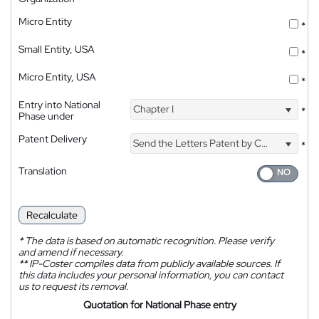
Micro Entity
*
Small Entity, USA
*
Micro Entity, USA
*
Entry into National
Chapter I
*
Phase under
Patent Delivery
Send the Letters Patent by Courier
*
Translation
Recalculate
*
The data is based on automatic recognition. Please verify
and amend if necessary.
**
IP-Coster compiles data from publicly available sources. If
this data includes your personal information, you can contact
us to request its removal.
Quotation for National Phase entry