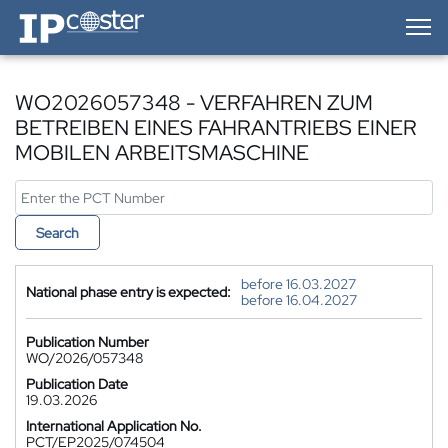
IP-Coster — Home
WO2026057348 - VERFAHREN ZUM
BETREIBEN EINES FAHRANTRIEBS EINER
MOBILEN ARBEITSMASCHINE
Search
before 16.03.2027
National phase entry is expected:
before 16.04.2027
Publication Number
WO/2026/057348
Publication Date
19.03.2026
International Application No.
PCT/EP2025/074504