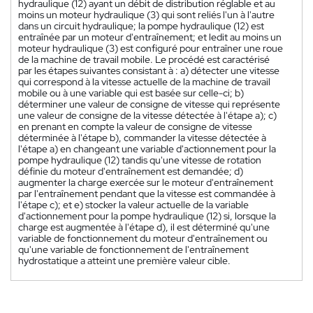
hydraulique (12) ayant un débit de distribution réglable et au
moins un moteur hydraulique (3) qui sont reliés l'un à l'autre
dans un circuit hydraulique; la pompe hydraulique (12) est
entraînée par un moteur d'entraînement; et ledit au moins un
moteur hydraulique (3) est configuré pour entraîner une roue
de la machine de travail mobile. Le procédé est caractérisé
par les étapes suivantes consistant à : a) détecter une vitesse
qui correspond à la vitesse actuelle de la machine de travail
mobile ou à une variable qui est basée sur celle-ci; b)
déterminer une valeur de consigne de vitesse qui représente
une valeur de consigne de la vitesse détectée à l'étape a); c)
en prenant en compte la valeur de consigne de vitesse
déterminée à l'étape b), commander la vitesse détectée à
l'étape a) en changeant une variable d'actionnement pour la
pompe hydraulique (12) tandis qu'une vitesse de rotation
définie du moteur d'entraînement est demandée; d)
augmenter la charge exercée sur le moteur d'entraînement
par l'entraînement pendant que la vitesse est commandée à
l'étape c); et e) stocker la valeur actuelle de la variable
d'actionnement pour la pompe hydraulique (12) si, lorsque la
charge est augmentée à l'étape d), il est déterminé qu'une
variable de fonctionnement du moteur d'entraînement ou
qu'une variable de fonctionnement de l'entraînement
hydrostatique a atteint une première valeur cible.