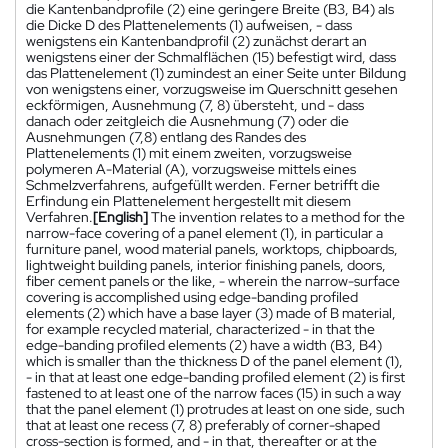
die Kantenbandprofile (2) eine geringere Breite (B3, B4) als
die Dicke D des Plattenelements (1) aufweisen, - dass
wenigstens ein Kantenbandprofil (2) zunächst derart an
wenigstens einer der Schmalflächen (15) befestigt wird, dass
das Plattenelement (1) zumindest an einer Seite unter Bildung
von wenigstens einer, vorzugsweise im Querschnitt gesehen
eckförmigen, Ausnehmung (7, 8) übersteht, und - dass
danach oder zeitgleich die Ausnehmung (7) oder die
Ausnehmungen (7,8) entlang des Randes des
Plattenelements (1) mit einem zweiten, vorzugsweise
polymeren A-Material (A), vorzugsweise mittels eines
Schmelzverfahrens, aufgefüllt werden. Ferner betrifft die
Erfindung ein Plattenelement hergestellt mit diesem
Verfahren.
[English]
The invention relates to a method for the
narrow-face covering of a panel element (1), in particular a
furniture panel, wood material panels, worktops, chipboards,
lightweight building panels, interior finishing panels, doors,
fiber cement panels or the like, - wherein the narrow-surface
covering is accomplished using edge-banding profiled
elements (2) which have a base layer (3) made of B material,
for example recycled material, characterized - in that the
edge-banding profiled elements (2) have a width (B3, B4)
which is smaller than the thickness D of the panel element (1),
- in that at least one edge-banding profiled element (2) is first
fastened to at least one of the narrow faces (15) in such a way
that the panel element (1) protrudes at least on one side, such
that at least one recess (7, 8) preferably of corner-shaped
cross-section is formed, and - in that, thereafter or at the