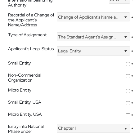
International Searching
*
Authority
Recordal of a Change of
Change of Applicant's Name and Address
*
the Applicant's
Name/Address
Type of Assignment
The Standard Agent's Assignment
*
Applicant's Legal Status
Legal Entity
*
Small Entity
*
Non-Commercial
*
Organization
Micro Entity
*
Small Entity, USA
*
Micro Entity, USA
*
Entry into National
Chapter I
*
Phase under