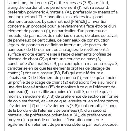
same time, the recess (7) or the recesses (7, 8) are filled,
along the border of the panel element (1), with a second,
preferably polymeric A material (A), preferably by means of a
melting method. The invention also relates to a panel
element produced by said method.
[French]
L'invention
concerne un procédé pour le revêtement à face étroite d'un
élément de panneau (1), en particulier d'un panneau de
meuble, de panneaux de matériau en bois, de plans de travail,
de panneaux de particules, de panneaux de construction
légers, de panneaux de finition intérieurs, de portes, de
panneaux de fibrociment ou analogues, le revêtement à
surface étroite étant réalisé à l'aide d'éléments profilés de
placage de chant (2) qui ont une couche de base (3)
constituée d'un matériau B, par exemple un matériau recyclé,
caractérisé en ce que les éléments profilés de placage de
chant (2) ont une largeur (B3, B4) qui est inférieure à
l'épaisseur D de l'élément de panneau (1), -en ce qu'au moins
un profilé de placage de chant (2) est d'abord fixé à au moins
une des faces étroites (15) de manière à ce que l'élément de
panneau (1) fasse saillie au moins d'un côté, de sorte qu'au
moins un évidement (7, 8) de préférence de section en forme
de coin est formé, et - en ce que, ensuite ou en même temps,
l'évidement (7) ou les évidements (7, 8) sont remplis, le long
de la bordure de l'élément de panneau (1), d'un second
matériau de préférence polymère A (A), de préférence au
moyen d'un procédé de fusion. L'invention concerne
également un élément de panneau obtenu par ledit procédé.