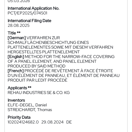
05.03.2026
International Application No.
PCT/EP2025/074501
International Filing Date
28.08.2025
Title **
[German]
VERFAHREN ZUR
SCHMALFLÄCHENBESCHICHTUNG EINES
PLATTENELEMENTES SOWIE MIT DIESEM VERFAHREN
HERGESTELLTES PLATTENELEMENT
[English]
METHOD FOR THE NARROW-FACE COVERING
OF A PANEL ELEMENT, AND PANEL ELEMENT
PRODUCED BY SAID METHOD
[French]
PROCÉDÉ DE REVÊTEMENT À FACE ÉTROITE
D'UN ÉLÉMENT DE PANNEAU, ET ÉLÉMENT DE PANNEAU
PRODUIT PAR LEDIT PROCÉDÉ
Applicants **
REHAU INDUSTRIES SE & CO. KG
Inventors
ELFE-DEGEL, Daniel
STREICHARDT, Thomas
Priority Data
102024124682.0
29.08.2024
DE