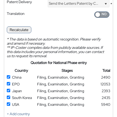
Patent Delivery
Send the Letters Patent by Courier
*
Translation
Recalculate
*
The data is based on automatic recognition. Please verify
and amend if necessary.
**
IP-Coster compiles data from publicly available sources. If
this data includes your personal information, you can contact
us to request its removal.
Quotation for National Phase entry
Country
Stages
Total
China
Filing, Examination, Granting
2490
EPO
Filing, Examination, Granting
12053
Japan
Filing, Examination, Granting
2393
South Korea
Filing, Examination, Granting
2435
USA
Filing, Examination, Granting
5940
+ Add country