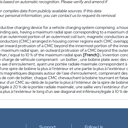
is based on automatic recognition. Please verify and amend if
 compiles data from publicly available sources. If this data
ur personal information, you can contact us to request its removal.
nductive charging device for a vehicle charging system comprising: a housin
inding axis, having a maximum radial span corresponding to a maximum d
and an outermost portion of an outermost coil turn; magnetic conductors 
onductors (CMC) arranged in housing corner regions each CMC overlappin
an inward protrusion of a CMC beyond the innermost portion of the innermos
e maximum radial span, an outward protrusion of a CMC beyond the outerm
s than / equal to 10 % of the maximum radial span.
[French]
L'invention conc
 charge de véhicule comprenant : un boîtier ; une bobine plate avec des
n axe d'enroulement, ayant une portée radiale maximale correspondant à u
d'une spire de bobine la plus à l'intérieur et une partie la plus à l'extérieur
s magnétiques disposés autour de l'axe d'enroulement, comprenant de
 de coin de boîtier, chaque CMC chevauchant la bobine tournant et faisant sai
rieur d'un CMC au-delà de la partie la plus à l'intérieur de la spire de bobine 
égale à 20 % de la portée radiale maximale, une saillie vers l'extérieur d'un
a plus à l'extérieur le long d'un axe diagonal est inférieure/égale à 10 % d
Support
Follow Us