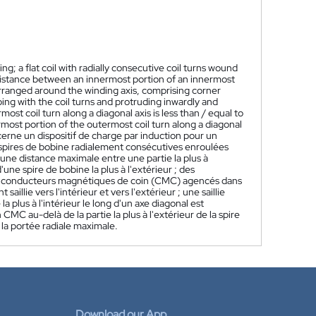
g; a flat coil with radially consecutive coil turns wound
istance between an innermost portion of an innermost
arranged around the winding axis, comprising corner
g with the coil turns and protruding inwardly and
t coil turn along a diagonal axis is less than / equal to
ost portion of the outermost coil turn along a diagonal
erne un dispositif de charge par induction pour un
 spires de bobine radialement consécutives enroulées
ne distance maximale entre une partie la plus à
 d'une spire de bobine la plus à l'extérieur ; des
s conducteurs magnétiques de coin (CMC) agencés dans
llie vers l'intérieur et vers l'extérieur ; une saillie
la plus à l'intérieur le long d'un axe diagonal est
 CMC au-delà de la partie la plus à l'extérieur de la spire
e la portée radiale maximale.
Download our App