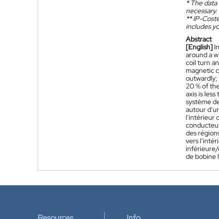
*
The data 
necessary.
**
IP-Coster
includes yo
Abstract
[English]
I
around a w
coil turn 
magnetic c
outwardly; 
20 % of th
axis is les
système de
autour d'u
l'intérieur 
conducteur
des régions
vers l'inté
inférieure/
de bobine l
Resources
Info