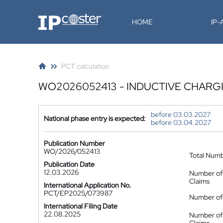
IP-Coster
HOME
IP
PCT calculation
WO2026052413 - INDUCTIVE CHARG
before 03.03.2027
National phase entry is expected:
before 03.04.2027
Publication Number
WO/2026/052413
Total Num
Publication Date
12.03.2026
Number of
Claims
International Application No.
PCT/EP2025/073987
Number of 
International Filing Date
22.08.2025
Number of