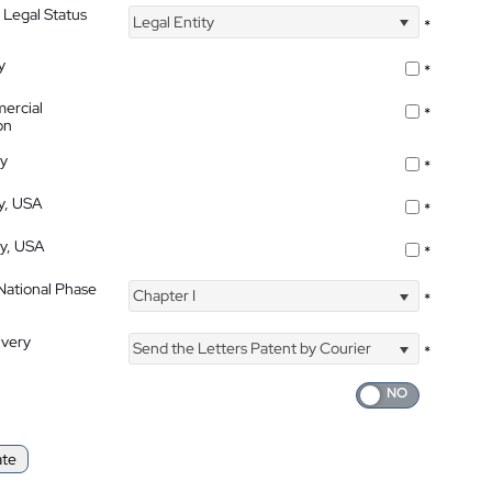
 Legal Status
Legal Entity
*
y
*
ercial
*
on
ty
*
ty, USA
*
ty, USA
*
 National Phase
Chapter I
*
ivery
Send the Letters Patent by Courier
*
ate