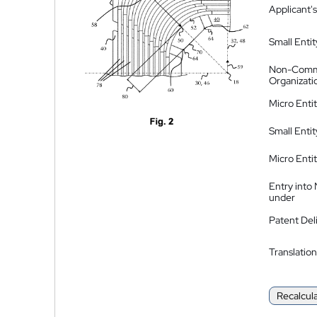
Applicant's
Small Entit
Non-Comm
Organizati
Micro Enti
Small Enti
Micro Enti
Entry into
under
Patent Del
Translation
Recalcul