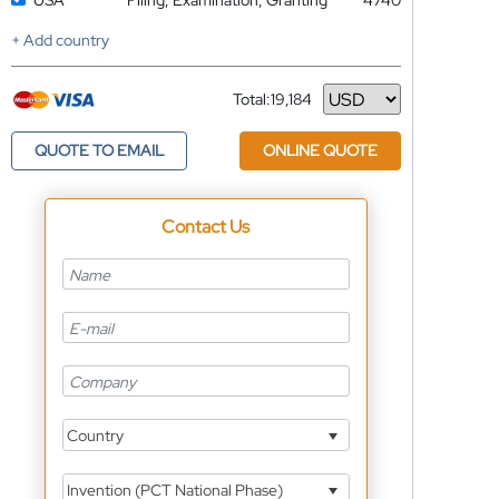
USA
Filing, Examination, Granting
4740
+ Add country
Total:
19,184
Currency
QUOTE TO EMAIL
ONLINE QUOTE
Contact Us
Country
Invention (PCT National Phase)