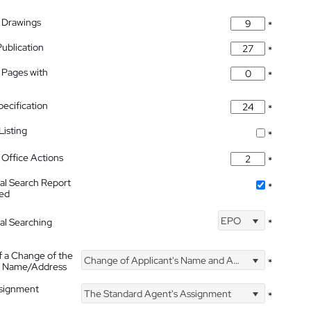
 Drawings
*
Publication
*
 Pages with
*
pecification
*
isting
*
Office Actions
*
nal Search Report
*
hed
EPO
nal Searching
*
f a Change of the
Change of Applicant's Name and Address
*
's Name/Address
ssignment
The Standard Agent's Assignment
*