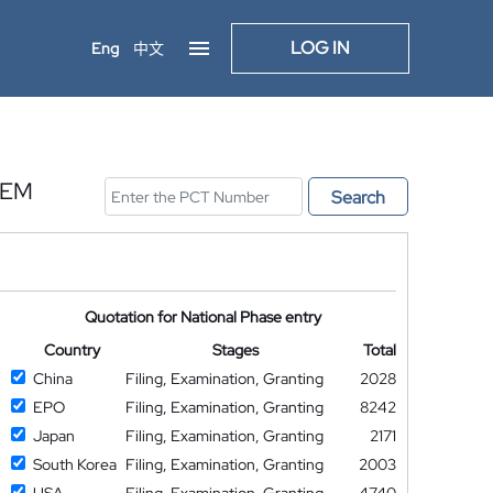
LOG IN
Eng
中文
TEM
Search
Quotation for National Phase entry
Country
Stages
Total
China
Filing, Examination, Granting
2028
EPO
Filing, Examination, Granting
8242
Japan
Filing, Examination, Granting
2171
South Korea
Filing, Examination, Granting
2003