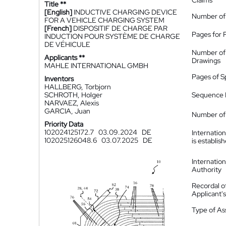
Claims
Title **
[English]
INDUCTIVE CHARGING DEVICE
Number of
FOR A VEHICLE CHARGING SYSTEM
[French]
DISPOSITIF DE CHARGE PAR
Pages for 
INDUCTION POUR SYSTÈME DE CHARGE
DE VÉHICULE
Number of
Applicants **
Drawings
MAHLE INTERNATIONAL GMBH
Pages of S
Inventors
HALLBERG, Torbjorn
SCHROTH, Holger
Sequence L
NARVAEZ, Alexis
GARCIA, Juan
Number of 
Priority Data
102024125172.7
03.09.2024
DE
Internatio
102025126048.6
03.07.2025
DE
is establis
Internatio
Authority
Recordal o
Applicant
Type of A