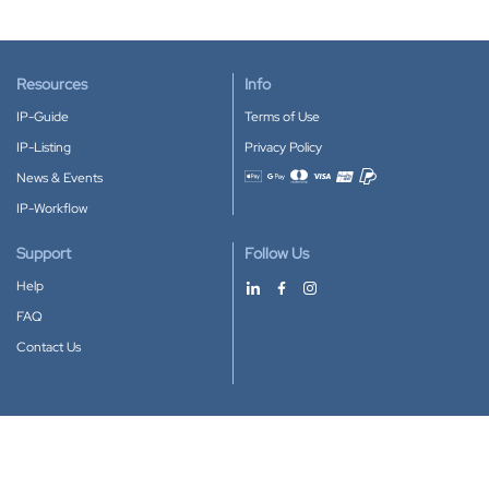
Resources
Info
IP-Guide
Terms of Use
IP-Listing
Privacy Policy
News & Events
Accepted payment methods
IP-Workflow
Support
Follow Us
Help
FAQ
Contact Us
Download our App
Google Play
Apple Store