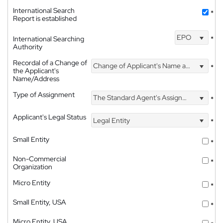
International Search
*
Report is established
EPO
International Searching
*
Authority
Recordal of a Change of
Change of Applicant's Name and Address
*
the Applicant's
Name/Address
Type of Assignment
The Standard Agent's Assignment
*
Applicant's Legal Status
Legal Entity
*
Small Entity
*
Non-Commercial
*
Organization
Micro Entity
*
Small Entity, USA
*
Micro Entity, USA