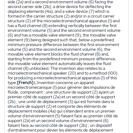
side (2a) and a second environment volume (6) facing the
second carrier side (2b); a drive device for deflecting the
displacing elements (4a); and a valve device (7) which is
formed in the carrier structure (2) and/or in a circuit carrier
structure (2) of the microelectromechanical apparatus (1) and
has a fluid channel (8) extending vertically between the first
environment volume (5) and the second environment volume
(6) and has a movable valve element (9), the movable valve
element (9) being designed such that, below a predefined
minimum pressure difference between the first environment
volume (5) and the second environment volume (6), the
movable valve element blocks the fluid channel (8) and,
starting from the predefined minimum pressure difference,
the movable valve element automatically leaves the fluid
channel (8) unblocked. The invention also relates to a
microelectromechanical speaker (20) and to a method (100)
for producing a microelectromechanical apparatus (1) of this
type.
[French]
L'invention concerne un appareil
microélectromécanique (1) pour générer des impulsions de
fluide, comprenant : une structure de support (2) ayant un
premier côté de support (2a) et un second côté de support
(2b) ; une unité de déplacement (3) qui est formée dans la
structure de support (2) et comporte des éléments de
déplacement mobiles (4a) qui s'étendent entre un premier
volume d'environnement (5) faisant face au premier côté de
support (2a) et un second volume d'environnement (6)
faisant face au second côté de support (2b) ; un dispositif
d'entraînement pour dévier les éléments de déplacement