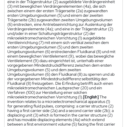
eine in der Trägerstruktur (2) ausgebildete Verdrängereinheit
(3) mit beweglichen Verdrängerelementen (4a), die sich
zwischen einem der ersten Trägerseite (2a) zugewandten
ersten Umgebungsvolumen (5) und einem der zweiten
Trägerseite (2b) zugewandten zweiten Umgebungsvolumen
(6) erstrecken, eine Antriebseinrichtung zur Auslenkung der
Verdrängerelemente (4a); und eine in der Trägerstruktur (2)
und/oder in einer Schaltungsträgerstruktur (2) der
mikroelektromechanischen Vorrichtung (1) ausgebildete
Ventileinrichtung (7) mit einem sich vertikal zwischen dem
ersten Umgebungsvolumen (5) und dem zweiten
Umgebungsvolumen (6) erstreckenden Fluidkanal (8) und mit
einem beweglichen Ventilelement (9), wobei das bewegliche
Ventilelement (9) dazu eingerichtet ist, unterhalb einer
vorgegebenen Mindestdruckdifferenz zwischen dem ersten
Umgebungsvolumen (5) und dem zweiten
Umgebungsvolumen (6) den Fluidkanal (8) zu sperren und ab
der vorgegebenen Mindestdruckdifferenz selbsttätig den
Fluidkanal (8) freizugeben. Die Erfindung betrifft auch einen
mikroelektromechanischen Lautsprecher (20) und ein
Verfahren (100) zur Herstellung einer solchen
mikroelektromechanischen Vorrichtung (1).
[English]
The
invention relates to a microelectromechanical apparatus (1)
for generating fluid pulses, comprising: a carrier structure (2)
having a first carrier side (2a) and a second carrier side (2b); a
displacing unit (3) which is formed in the carrier structure (2)
and has movable displacing elements (4a) which extend
between a first environment volume (5) facing the first carrier