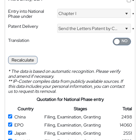
*
Entry into National
Chapter I
*
Phase under
Patent Delivery
Send the Letters Patent by Courier
*
Translation
Recalculate
*
The data is based on automatic recognition. Please verify
and amend if necessary.
**
IP-Coster compiles data from publicly available sources. If
this data includes your personal information, you can contact
us to request its removal.
Quotation for National Phase entry
Country
Stages
Total
China
Filing, Examination, Granting
2498
EPO
Filing, Examination, Granting
14060
Japan
Filing, Examination, Granting
2551