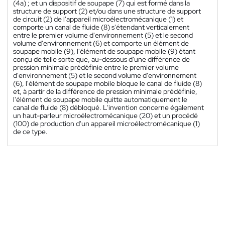
(4a) ; et un dispositif de soupape (7) qui est formé dans la
structure de support (2) et/ou dans une structure de support
de circuit (2) de l'appareil microélectromécanique (1) et
comporte un canal de fluide (8) s'étendant verticalement
entre le premier volume d'environnement (5) et le second
volume d'environnement (6) et comporte un élément de
soupape mobile (9), l'élément de soupape mobile (9) étant
conçu de telle sorte que, au-dessous d'une différence de
pression minimale prédéfinie entre le premier volume
d'environnement (5) et le second volume d'environnement
(6), l'élément de soupape mobile bloque le canal de fluide (8)
et, à partir de la différence de pression minimale prédéfinie,
l'élément de soupape mobile quitte automatiquement le
canal de fluide (8) débloqué. L'invention concerne également
un haut-parleur microélectromécanique (20) et un procédé
(100) de production d'un appareil microélectromécanique (1)
de ce type.