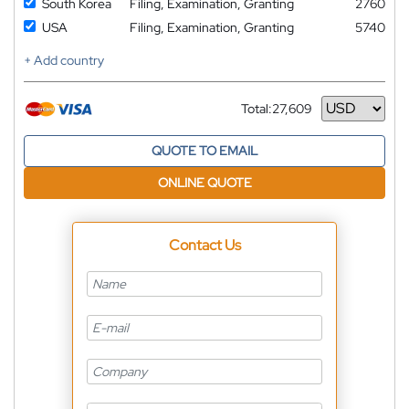
South Korea
Filing, Examination, Granting
2760
USA
Filing, Examination, Granting
5740
+ Add country
Total:
27,609
Currency
QUOTE TO EMAIL
ONLINE QUOTE
Contact Us