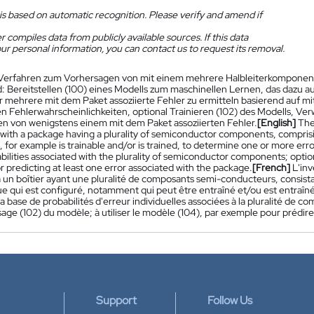
is based on automatic recognition. Please verify and amend if
 compiles data from publicly available sources. If this data
ur personal information, you can contact us to request its removal.
Verfahren zum Vorhersagen von mit einem mehrere Halbleiterkomponent
 Bereitstellen (100) eines Modells zum maschinellen Lernen, das dazu aus
der mehrere mit dem Paket assoziierte Fehler zu ermitteln basierend auf
en Fehlerwahrscheinlichkeiten, optional Trainieren (102) des Modells, Ve
n von wenigstens einem mit dem Paket assoziierten Fehler.
[English]
The
 with a package having a plurality of semiconductor components, comprisi
 for example is trainable and/or is trained, to determine one or more erro
bilities associated with the plurality of semiconductor components; option
 predicting at least one error associated with the package.
[French]
L'in
 un boîtier ayant une pluralité de composants semi-conducteurs, consista
e qui est configuré, notamment qui peut être entraîné et/ou est entraîné
 la base de probabilités d'erreur individuelles associées à la pluralité d
sage (102) du modèle; à utiliser le modèle (104), par exemple pour prédire
Support
Follow Us