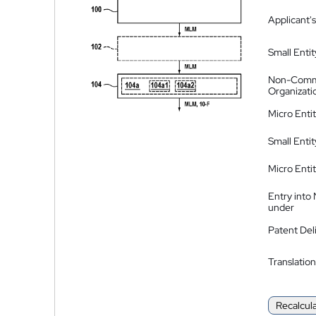
Applicant's
Small Entit
Non-Comm
Organizati
Micro Enti
Small Enti
Micro Enti
Entry into
under
Patent Del
Translation
Recalcul