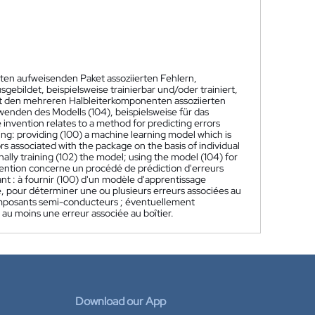
en aufweisenden Paket assoziierten Fehlern,
gebildet, beispielsweise trainierbar und/oder trainiert,
 mit den mehreren Halbleiterkomponenten assoziierten
rwenden des Modells (104), beispielsweise für das
 invention relates to a method for predicting errors
ng: providing (100) a machine learning model which is
rs associated with the package on the basis of individual
ally training (102) the model; using the model (104) for
vention concerne un procédé de prédiction d'erreurs
nt : à fournir (100) d'un modèle d'apprentissage
, pour déterminer une ou plusieurs erreurs associées au
e composants semi-conducteurs ; éventuellement
 au moins une erreur associée au boîtier.
Download our App