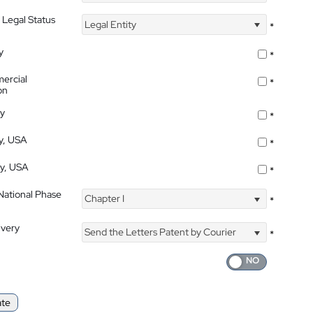
 Legal Status
Legal Entity
*
y
*
ercial
*
on
ty
*
ty, USA
*
ty, USA
*
 National Phase
Chapter I
*
ivery
Send the Letters Patent by Courier
*
ate