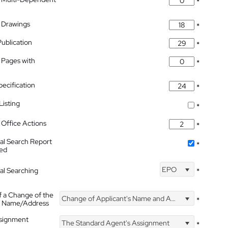
*
 Drawings
*
Publication
*
 Pages with
*
pecification
*
isting
*
Office Actions
*
nal Search Report
*
hed
EPO
nal Searching
*
f a Change of the
Change of Applicant's Name and Address
*
's Name/Address
ssignment
The Standard Agent's Assignment
*