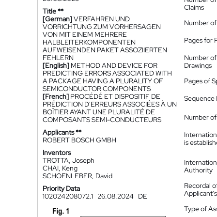
Claims
Title **
[German]
VERFAHREN UND
Number of
VORRICHTUNG ZUM VORHERSAGEN
VON MIT EINEM MEHRERE
Pages for 
HALBLEITERKOMPONENTEN
AUFWEISENDEN PAKET ASSOZIIERTEN
FEHLERN
Number of
[English]
METHOD AND DEVICE FOR
Drawings
PREDICTING ERRORS ASSOCIATED WITH
A PACKAGE HAVING A PLURALITY OF
Pages of S
SEMICONDUCTOR COMPONENTS
[French]
PROCÉDÉ ET DISPOSITIF DE
Sequence L
PRÉDICTION D'ERREURS ASSOCIÉES À UN
BOÎTIER AYANT UNE PLURALITÉ DE
Number of 
COMPOSANTS SEMI-CONDUCTEURS
Applicants **
Internatio
ROBERT BOSCH GMBH
is establis
Inventors
TROTTA, Joseph
Internatio
CHAI, Keng
Authority
SCHOENLEBER, David
Recordal o
Priority Data
Applicant
102024208072.1
26.08.2024
DE
Type of A