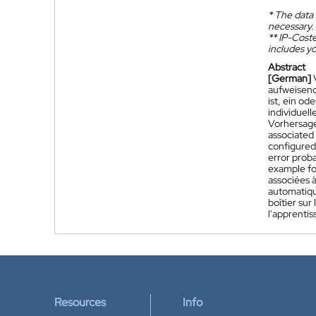
*
The data 
necessary.
**
IP-Coster
includes yo
Abstract
[German]
aufweisend:
ist, ein o
individuell
Vorhersage
associated
configured,
error proba
example for
associées à
automatiqu
boîtier sur
l'apprentis
Resources
Info