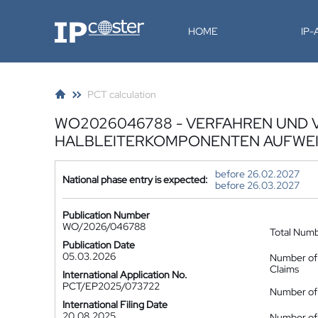
IP-Coster
HOME
IP
PCT calculation
WO2026046788 - VERFAHREN UND 
HALBLEITERKOMPONENTEN AUFWEIS
before 26.02.2027
National phase entry is expected:
before 26.03.2027
Publication Number
WO/2026/046788
Total Num
Publication Date
05.03.2026
Number of
Claims
International Application No.
PCT/EP2025/073722
Number of 
International Filing Date
20.08.2025
Number of