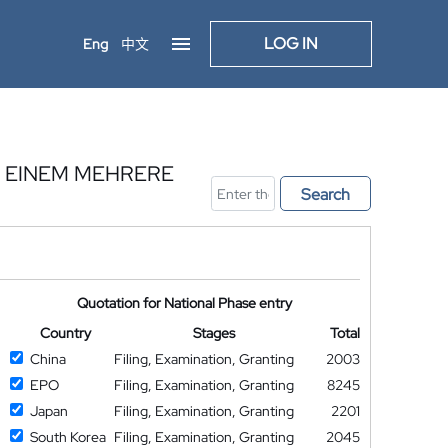
LOG IN
Eng
中文
 EINEM MEHRERE
Search
Quotation for National Phase entry
Country
Stages
Total
China
Filing, Examination, Granting
2003
EPO
Filing, Examination, Granting
8245
Japan
Filing, Examination, Granting
2201
South Korea
Filing, Examination, Granting
2045