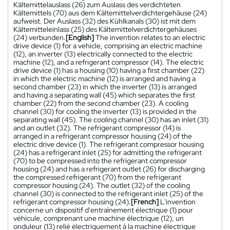
Kältemittelauslass (26) zum Auslass des verdichteten
Kältemittels (70) aus dem Kältemittelverdichtergehäuse (24)
aufweist. Der Auslass (32) des Kühlkanals (30) ist mit dem
Kältemitteleinlass (25) des Kältemittelverdichtergehäuses
(24) verbunden.
[English]
The invention relates to an electric
drive device (1) for a vehicle, comprising an electric machine
(12), an inverter (13) electrically connected to the electric
machine (12), and a refrigerant compressor (14). The electric
drive device (1) has a housing (10) having a first chamber (22)
in which the electric machine (12) is arranged and having a
second chamber (23) in which the inverter (13) is arranged
and having a separating wall (45) which separates the first
chamber (22) from the second chamber (23). A cooling
channel (30) for cooling the inverter (13) is provided in the
separating wall (45). The cooling channel (30) has an inlet (31)
and an outlet (32). The refrigerant compressor (14) is
arranged in a refrigerant compressor housing (24) of the
electric drive device (1). The refrigerant compressor housing
(24) has a refrigerant inlet (25) for admitting the refrigerant
(70) to be compressed into the refrigerant compressor
housing (24) and has a refrigerant outlet (26) for discharging
the compressed refrigerant (70) from the refrigerant
compressor housing (24). The outlet (32) of the cooling
channel (30) is connected to the refrigerant inlet (25) of the
refrigerant compressor housing (24).
[French]
L'invention
concerne un dispositif d'entraînement électrique (1) pour
véhicule, comprenant une machine électrique (12), un
onduleur (13) relié électriquement à la machine électrique