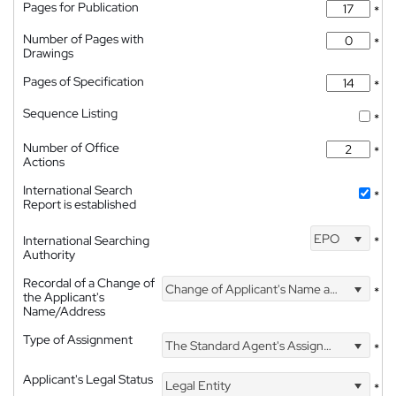
Pages for Publication
*
Number of Pages with
*
Drawings
Pages of Specification
*
Sequence Listing
*
Number of Office
*
Actions
International Search
*
Report is established
EPO
International Searching
*
Authority
Recordal of a Change of
Change of Applicant's Name and Address
*
the Applicant's
Name/Address
Type of Assignment
The Standard Agent's Assignment
*
Applicant's Legal Status
Legal Entity
*