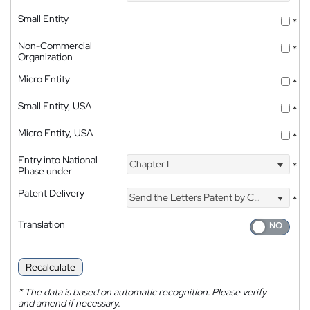
Small Entity
*
Non-Commercial
*
Organization
Micro Entity
*
Small Entity, USA
*
Micro Entity, USA
*
Entry into National
Chapter I
*
Phase under
Patent Delivery
Send the Letters Patent by Courier
*
Translation
Recalculate
*
The data is based on automatic recognition. Please verify
and amend if necessary.