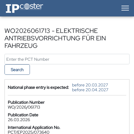
IP-Coster — Home
WO2026061713 - ELEKTRISCHE
ANTRIEBSVORRICHTUNG FÜR EIN
FAHRZEUG
Search
before 20.03.2027
National phase entry is expected:
before 20.04.2027
Publication Number
WO/2026/061713
Publication Date
26.03.2026
International Application No.
PCT/EP2025/073640