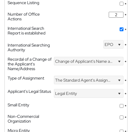
Sequence Listing
*
Number of Office
*
Actions
International Search
*
Report is established
EPO
International Searching
*
Authority
Recordal of a Change of
Change of Applicant's Name and Address
*
the Applicant's
Name/Address
Type of Assignment
The Standard Agent's Assignment
*
Applicant's Legal Status
Legal Entity
*
Small Entity
*
Non-Commercial
*
Organization
Micro Entity