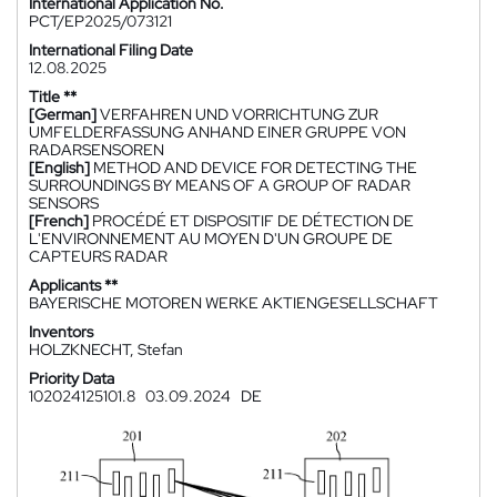
International Application No.
PCT/EP2025/073121
International Filing Date
12.08.2025
Title **
[German]
VERFAHREN UND VORRICHTUNG ZUR
UMFELDERFASSUNG ANHAND EINER GRUPPE VON
RADARSENSOREN
[English]
METHOD AND DEVICE FOR DETECTING THE
SURROUNDINGS BY MEANS OF A GROUP OF RADAR
SENSORS
[French]
PROCÉDÉ ET DISPOSITIF DE DÉTECTION DE
L'ENVIRONNEMENT AU MOYEN D'UN GROUPE DE
CAPTEURS RADAR
Applicants **
BAYERISCHE MOTOREN WERKE AKTIENGESELLSCHAFT
Inventors
HOLZKNECHT, Stefan
Priority Data
102024125101.8
03.09.2024
DE