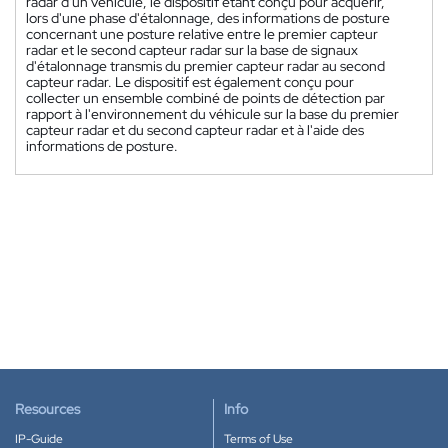
radar d'un véhicule, le dispositif étant conçu pour acquérir,
lors d'une phase d'étalonnage, des informations de posture
concernant une posture relative entre le premier capteur
radar et le second capteur radar sur la base de signaux
d'étalonnage transmis du premier capteur radar au second
capteur radar. Le dispositif est également conçu pour
collecter un ensemble combiné de points de détection par
rapport à l'environnement du véhicule sur la base du premier
capteur radar et du second capteur radar et à l'aide des
informations de posture.
Resources
Info
IP-Guide
Terms of Use