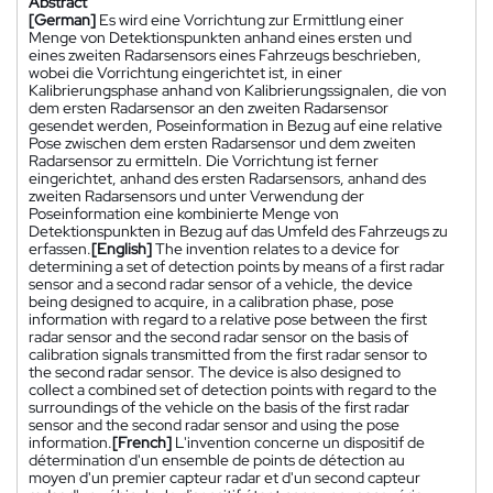
Abstract
[German]
Es wird eine Vorrichtung zur Ermittlung einer
Menge von Detektionspunkten anhand eines ersten und
eines zweiten Radarsensors eines Fahrzeugs beschrieben,
wobei die Vorrichtung eingerichtet ist, in einer
Kalibrierungsphase anhand von Kalibrierungssignalen, die von
dem ersten Radarsensor an den zweiten Radarsensor
gesendet werden, Poseinformation in Bezug auf eine relative
Pose zwischen dem ersten Radarsensor und dem zweiten
Radarsensor zu ermitteln. Die Vorrichtung ist ferner
eingerichtet, anhand des ersten Radarsensors, anhand des
zweiten Radarsensors und unter Verwendung der
Poseinformation eine kombinierte Menge von
Detektionspunkten in Bezug auf das Umfeld des Fahrzeugs zu
erfassen.
[English]
The invention relates to a device for
determining a set of detection points by means of a first radar
sensor and a second radar sensor of a vehicle, the device
being designed to acquire, in a calibration phase, pose
information with regard to a relative pose between the first
radar sensor and the second radar sensor on the basis of
calibration signals transmitted from the first radar sensor to
the second radar sensor. The device is also designed to
collect a combined set of detection points with regard to the
surroundings of the vehicle on the basis of the first radar
sensor and the second radar sensor and using the pose
information.
[French]
L'invention concerne un dispositif de
détermination d'un ensemble de points de détection au
moyen d'un premier capteur radar et d'un second capteur