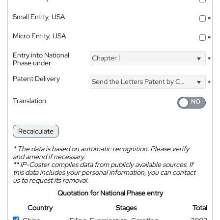
*
Small Entity, USA
*
Micro Entity, USA
*
Entry into National
Chapter I
*
Phase under
Patent Delivery
Send the Letters Patent by Courier
*
Translation
Recalculate
*
The data is based on automatic recognition. Please verify
and amend if necessary.
**
IP-Coster compiles data from publicly available sources. If
this data includes your personal information, you can contact
us to request its removal.
Quotation for National Phase entry
Country
Stages
Total