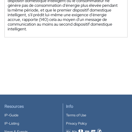
dispositif domestique intelligent ou le consommateur ne
génère pas de consommation d'énergie plus élevée pendant
la même période, et que le premier dispositif domestique
intelligent, s'il prédit lui-même une exigence d'énergie
accrue, rapporte (140) cela au moyen d'un message de
communication au moins au second dispositif domestique
intelligent.
Resources
Info
IP-Guide
Terms of Use
IP-Listing
Privacy Policy
News & Events