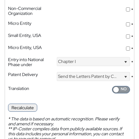
Non-Commercial
*
Organization
Micro Entity
*
Small Entity, USA
*
Micro Entity, USA
*
Entry into National
Chapter I
*
Phase under
Patent Delivery
Send the Letters Patent by Courier
*
Translation
Recalculate
*
The data is based on automatic recognition. Please verify
and amend if necessary.
**
IP-Coster compiles data from publicly available sources. If
this data includes your personal information, you can contact
us to request its removal.