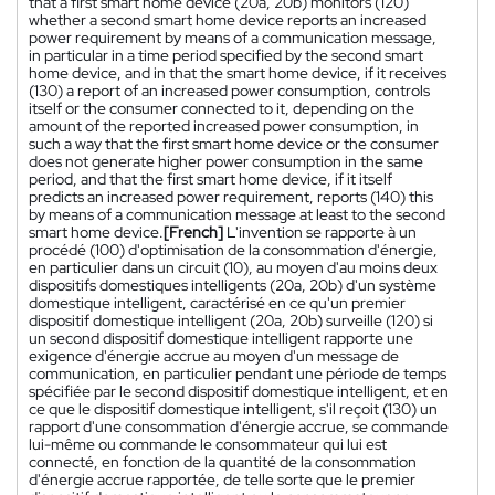
that a first smart home device (20a, 20b) monitors (120)
whether a second smart home device reports an increased
power requirement by means of a communication message,
in particular in a time period specified by the second smart
home device, and in that the smart home device, if it receives
(130) a report of an increased power consumption, controls
itself or the consumer connected to it, depending on the
amount of the reported increased power consumption, in
such a way that the first smart home device or the consumer
does not generate higher power consumption in the same
period, and that the first smart home device, if it itself
predicts an increased power requirement, reports (140) this
by means of a communication message at least to the second
smart home device.
[French]
L'invention se rapporte à un
procédé (100) d'optimisation de la consommation d'énergie,
en particulier dans un circuit (10), au moyen d'au moins deux
dispositifs domestiques intelligents (20a, 20b) d'un système
domestique intelligent, caractérisé en ce qu'un premier
dispositif domestique intelligent (20a, 20b) surveille (120) si
un second dispositif domestique intelligent rapporte une
exigence d'énergie accrue au moyen d'un message de
communication, en particulier pendant une période de temps
spécifiée par le second dispositif domestique intelligent, et en
ce que le dispositif domestique intelligent, s'il reçoit (130) un
rapport d'une consommation d'énergie accrue, se commande
lui-même ou commande le consommateur qui lui est
connecté, en fonction de la quantité de la consommation
d'énergie accrue rapportée, de telle sorte que le premier