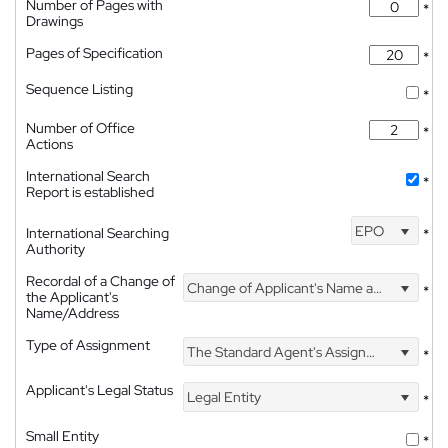
Number of Pages with
*
Drawings
Pages of Specification
*
Sequence Listing
*
Number of Office
*
Actions
International Search
*
Report is established
EPO
International Searching
*
Authority
Recordal of a Change of
Change of Applicant's Name and Address
*
the Applicant's
Name/Address
Type of Assignment
The Standard Agent's Assignment
*
Applicant's Legal Status
Legal Entity
*
Small Entity
*