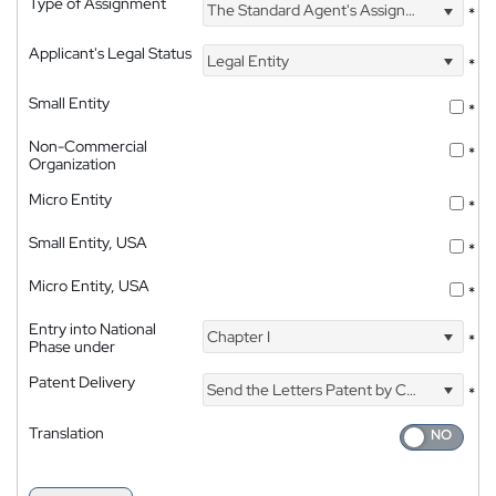
Type of Assignment
The Standard Agent's Assignment
*
Applicant's Legal Status
Legal Entity
*
Small Entity
*
Non-Commercial
*
Organization
Micro Entity
*
Small Entity, USA
*
Micro Entity, USA
*
Entry into National
Chapter I
*
Phase under
Patent Delivery
Send the Letters Patent by Courier
*
Translation