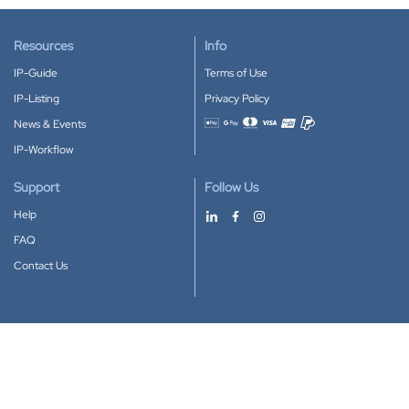
Resources
Info
IP-Guide
Terms of Use
IP-Listing
Privacy Policy
News & Events
Accepted payment methods
IP-Workflow
Support
Follow Us
Help
FAQ
Contact Us
Download our App
Google Play
Apple Store