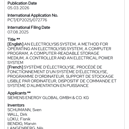
Publication Date
05.03.2026
International Application No.
PCT/EP2025/072776
International Filing Date
07.08.2025
Title **
[English]
AN ELECTROLYSIS SYSTEM, A METHOD FOR
OPERATING AN ELECTROLYSIS SYSTEM, A COMPUTER
PROGRAM, A COMPUTER-READABLE STORAGE
MEDIUM, A CONTROLLER AND AN ELECTRICAL POWER
SYSTEM
[French]
SYSTÈME D'ÉLECTROLYSE, PROCÉDÉ DE
FONCTIONNEMENT D'UN SYSTÈME D'ÉLECTROLYSE,
PROGRAMME D'ORDINATEUR, SUPPORT DE STOCKAGE
LISIBLE PAR ORDINATEUR, DISPOSITIF DE COMMANDE ET
SYSTÈME D'ALIMENTATION EN PUISSANCE
Applicants **
SIEMENS ENERGY GLOBAL GMBH & CO. KG
Inventors
SCHUMANN, Sven
WALL, Dirk
LOKU, Fisnik
BENDIG, Marvin
LANGENBERG, Nils