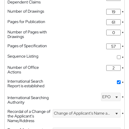
Dependent Claims
Number of Drawings
*
Pages for Publication
*
Number of Pages with
*
Drawings
Pages of Specification
*
Sequence Listing
*
Number of Office
*
Actions
International Search
*
Report is established
EPO
International Searching
*
Authority
Recordal of a Change of
Change of Applicant's Name and Address
*
the Applicant's
Name/Address