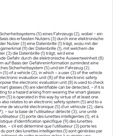
Sicherheitssystems (5) eines Fahrzeugs (2), wobei − ein
 Basis des erfassten Nutzers (3) durch eine elektronische
er Nutzer (3) eine Datenbrille (1) trägt, wozu mit der
ngsmerkmal (11) der Datenbrille (1), mit welchem die
zer (3) die Datenbrille (1) trägt, wird eine
nde Gefahr durch die elektronische Auswerteeinheit (8)
dem auf Basis der Gefahreninformation zumindest eine
isches Sicherheitssystem (5) und ein Fahrzeug (2).
5) of a vehicle (2), in which – a user (3) of the vehicle
electronic evaluation unit (8) of the electronic safety
rpose the electronic evaluation unit (8) is used to check
art glasses (11) are identifiable can be detected, – if it is
ting to a hazard arising from wearing the smart glasses
em (5) is operated in this way by virtue of at least one
also relates to an electronic safety system (5) and to a
e de sécurité électronique (5) d'un véhicule (2), dans
), – sur la base de l'utilisateur détecté (3), une unité
ilisateur (3) porte des lunettes intelligentes (1), et à
ristique d'identification spécifique (11) des lunettes
tée, – s'il est déterminé que l'utilisateur (3) porte les
 du port des lunettes intelligentes (1) sont générées par
est actionné de cette manière grâce à au moins une