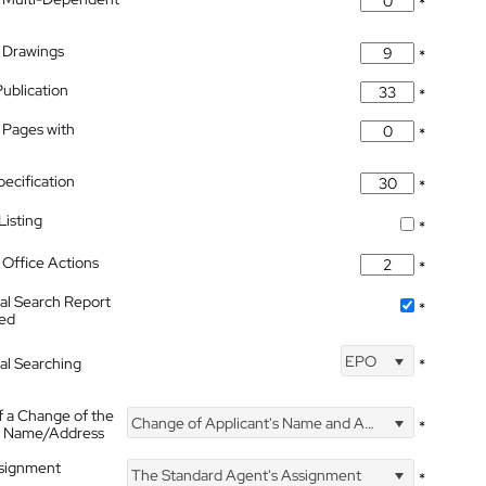
*
 Drawings
*
Publication
*
 Pages with
*
pecification
*
isting
*
Office Actions
*
nal Search Report
*
hed
EPO
nal Searching
*
f a Change of the
Change of Applicant's Name and Address
*
's Name/Address
ssignment
The Standard Agent's Assignment
*