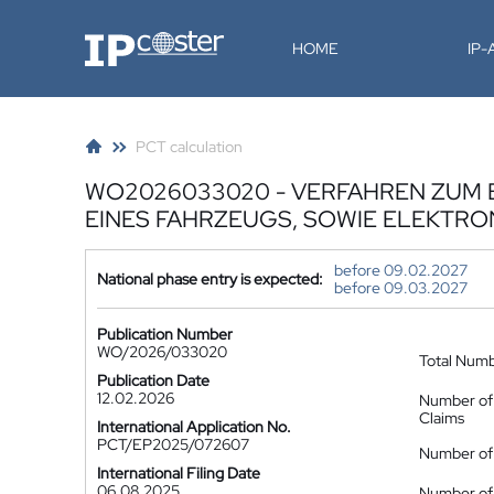
IP-Coster
HOME
IP
PCT calculation
WO2026033020 - VERFAHREN ZUM 
EINES FAHRZEUGS, SOWIE ELEKTR
before 09.02.2027
National phase entry is expected:
before 09.03.2027
Publication Number
WO/2026/033020
Total Num
Publication Date
12.02.2026
Number of
Claims
International Application No.
PCT/EP2025/072607
Number of 
International Filing Date
06.08.2025
Number of