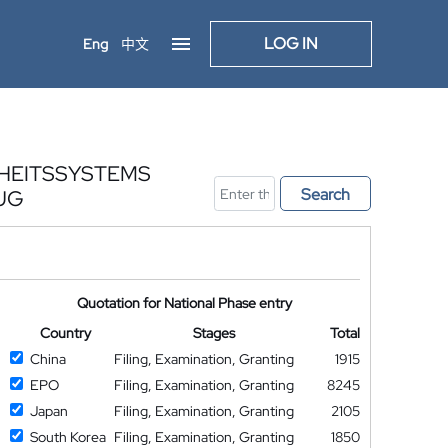
LOG IN
Eng
中文
RHEITSSYSTEMS
Search
UG
Quotation for National Phase entry
Country
Stages
Total
China
Filing, Examination, Granting
1915
EPO
Filing, Examination, Granting
8245
Japan
Filing, Examination, Granting
2105
South Korea
Filing, Examination, Granting
1850