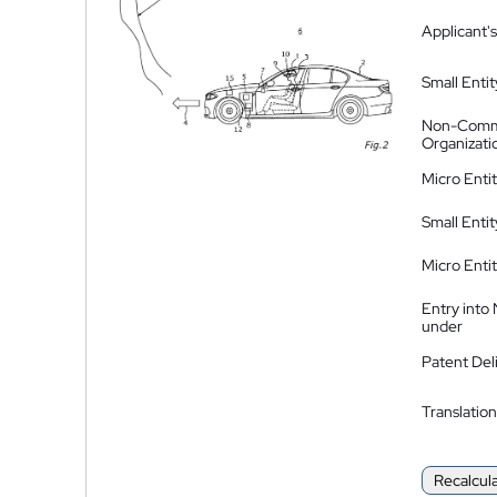
Applicant's
Small Entit
Non-Comm
Organizati
Micro Enti
Small Enti
Micro Enti
Entry into
under
Patent Del
Translation
Recalcul