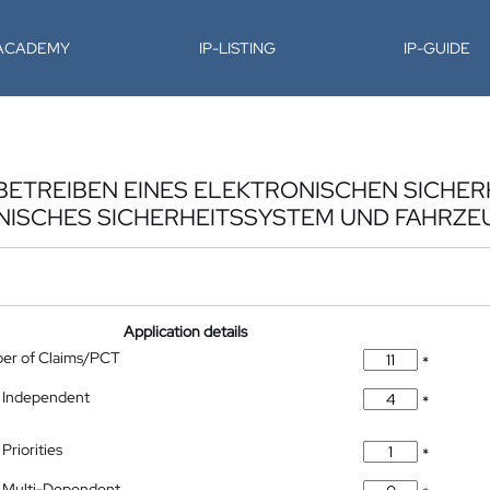
-ACADEMY
IP-LISTING
IP-GUIDE
BETREIBEN EINES ELEKTRONISCHEN SICHE
ONISCHES SICHERHEITSSYSTEM UND FAHRZE
Application details
ber of Claims/PCT
*
 Independent
*
Priorities
*
 Multi-Dependent