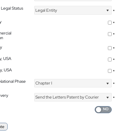
 Legal Status
Legal Entity
*
y
*
ercial
*
on
ty
*
ty, USA
*
ty, USA
*
 National Phase
Chapter I
*
ivery
Send the Letters Patent by Courier
*
ate