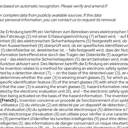
is based on automatic recognition. Please verify and amend if
 compiles data from publicly available sources. If this data
ur personal information, you can contact us to request its removal.
Die Erfindung betrifft ein Verfahren zum Betreiben eines elektronischen 
des Fahrzeugs (2) mit einer Erfassungseinrichtung (7) erfasst wird, − auf
heit (8) des elektronischen Sicherheitssystems (5) festgestellt wird, ob d
hen Auswerteeinheit (8) überprüft wird, ob ein spezifisches Identifizieru
(1) identifizierbar ist, detektierbar ist, − falls festgesellt wird, dass der Nut
formation betreffend eine durch das Tragen der Datenbrille (1) ausgehe
 und − das elektronische Sicherheitssystem (5) derart betrieben wird, in
funktion aktiviert wird. Des Weiteren betrifft die Erfindung ein elektron
he invention relates to a method for operating an electronic safety system (
cted by a detection device (7), – on the basis of the detected user (3), an 
determines whether the user (3) is wearing smart glasses (1), for which pu
pecific identification feature (11) of the smart glasses (11) with which the sm
that the user (3) is wearing the smart glasses (1), hazard information rela
rated by the electronic evaluation unit (8), and – the electronic safety syst
tion being activated on the basis of the hazard information. The invention 
.
[French]
L'invention concerne un procédé de fonctionnement d'un systèm
 utilisateur (3) du véhicule (2) est détecté par un dispositif de détection (7
e d'évaluation (8) du système de sécurité électronique (5) détermine si l'ut
'unité électronique d'évaluation (8) est utilisée pour vérifier si une caracté
es (11) permettant d'identifier les lunettes intelligentes (11) peut être détec
telligentes (1), des informations de danger concernant un risque résultant
valuation électronique (8), et – le système de sécurité électronique (5) 