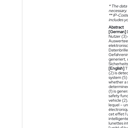
*
The data 
necessary.
**
IP-Coster
includes yo
Abstract
[German]
Nutzer (3) 
Auswerteein
elektronisc
Datenbrille 
Gefahrenin
generiert,
Sicherheits
[English]
T
(2) is dete
system (5) 
whether a s
determined 
(1) is gene
safety func
vehicle (2)
lequel – un
électroniqu
cet effet l
intelligent
lunettes in
l'unité d'é