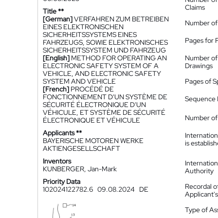
Claims
Title **
[German]
VERFAHREN ZUM BETREIBEN
Number of
EINES ELEKTRONISCHEN
SICHERHEITSSYSTEMS EINES
Pages for 
FAHRZEUGS, SOWIE ELEKTRONISCHES
SICHERHEITSSYSTEM UND FAHRZEUG
[English]
METHOD FOR OPERATING AN
Number of
ELECTRONIC SAFETY SYSTEM OF A
Drawings
VEHICLE, AND ELECTRONIC SAFETY
SYSTEM AND VEHICLE
Pages of S
[French]
PROCÉDÉ DE
FONCTIONNEMENT D'UN SYSTÈME DE
Sequence L
SÉCURITÉ ÉLECTRONIQUE D'UN
VÉHICULE, ET SYSTÈME DE SÉCURITÉ
Number of 
ÉLECTRONIQUE ET VÉHICULE
Applicants **
Internatio
BAYERISCHE MOTOREN WERKE
is establis
AKTIENGESELLSCHAFT
Inventors
Internatio
KUNBERGER, Jan-Mark
Authority
Priority Data
Recordal o
102024122782.6
09.08.2024
DE
Applicant
Type of A