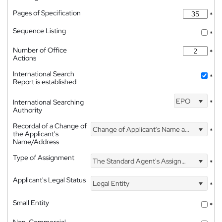
Pages of Specification
*
Sequence Listing
*
Number of Office
*
Actions
International Search
*
Report is established
EPO
International Searching
*
Authority
Recordal of a Change of
Change of Applicant's Name and Address
*
the Applicant's
Name/Address
Type of Assignment
The Standard Agent's Assignment
*
Applicant's Legal Status
Legal Entity
*
Small Entity
*
Non-Commercial