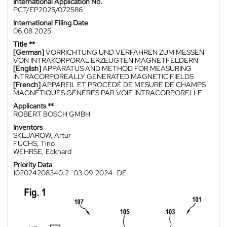
International Application No.
PCT/EP2025/072586
International Filing Date
06.08.2025
Title **
[German]
VORRICHTUNG UND VERFAHREN ZUM MESSEN
VON INTRAKORPORAL ERZEUGTEN MAGNETFELDERN
[English]
APPARATUS AND METHOD FOR MEASURING
INTRACORPOREALLY GENERATED MAGNETIC FIELDS
[French]
APPAREIL ET PROCÉDÉ DE MESURE DE CHAMPS
MAGNÉTIQUES GÉNÉRÉS PAR VOIE INTRACORPORELLE
Applicants **
ROBERT BOSCH GMBH
Inventors
SKLJAROW, Artur
FUCHS, Tino
WEHRSE, Eckhard
Priority Data
102024208340.2
03.09.2024
DE