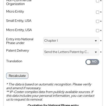
*
Organization
Micro Entity
*
Small Entity, USA
*
Micro Entity, USA
*
Entry into National
Chapter I
*
Phase under
Patent Delivery
Send the Letters Patent by Courier
*
Translation
Recalculate
*
The data is based on automatic recognition. Please verify
and amend if necessary.
**
IP-Coster compiles data from publicly available sources. If
this data includes your personal information, you can contact
us to request its removal.
Quotation for National Phase entry