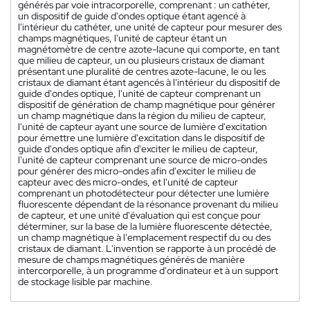
générés par voie intracorporelle, comprenant : un cathéter,
un dispositif de guide d'ondes optique étant agencé à
l'intérieur du cathéter, une unité de capteur pour mesurer des
champs magnétiques, l'unité de capteur étant un
magnétomètre de centre azote-lacune qui comporte, en tant
que milieu de capteur, un ou plusieurs cristaux de diamant
présentant une pluralité de centres azote-lacune, le ou les
cristaux de diamant étant agencés à l'intérieur du dispositif de
guide d'ondes optique, l'unité de capteur comprenant un
dispositif de génération de champ magnétique pour générer
un champ magnétique dans la région du milieu de capteur,
l'unité de capteur ayant une source de lumière d'excitation
pour émettre une lumière d'excitation dans le dispositif de
guide d'ondes optique afin d'exciter le milieu de capteur,
l'unité de capteur comprenant une source de micro-ondes
pour générer des micro-ondes afin d'exciter le milieu de
capteur avec des micro-ondes, et l'unité de capteur
comprenant un photodétecteur pour détecter une lumière
fluorescente dépendant de la résonance provenant du milieu
de capteur, et une unité d'évaluation qui est conçue pour
déterminer, sur la base de la lumière fluorescente détectée,
un champ magnétique à l'emplacement respectif du ou des
cristaux de diamant. L'invention se rapporte à un procédé de
mesure de champs magnétiques générés de manière
intercorporelle, à un programme d'ordinateur et à un support
de stockage lisible par machine.