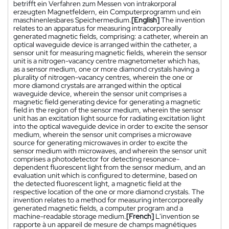
betrifft ein Verfahren zum Messen von intrakorporal
erzeugten Magnetfeldern, ein Computerprogramm und ein
maschinenlesbares Speichermedium.
[English]
The invention
relates to an apparatus for measuring intracorporeally
generated magnetic fields, comprising: a catheter, wherein an
optical waveguide device is arranged within the catheter, a
sensor unit for measuring magnetic fields, wherein the sensor
unit is a nitrogen-vacancy centre magnetometer which has,
as a sensor medium, one or more diamond crystals having a
plurality of nitrogen-vacancy centres, wherein the one or
more diamond crystals are arranged within the optical
waveguide device, wherein the sensor unit comprises a
magnetic field generating device for generating a magnetic
field in the region of the sensor medium, wherein the sensor
unit has an excitation light source for radiating excitation light
into the optical waveguide device in order to excite the sensor
medium, wherein the sensor unit comprises a microwave
source for generating microwaves in order to excite the
sensor medium with microwaves, and wherein the sensor unit
comprises a photodetector for detecting resonance-
dependent fluorescent light from the sensor medium, and an
evaluation unit which is configured to determine, based on
the detected fluorescent light, a magnetic field at the
respective location of the one or more diamond crystals. The
invention relates to a method for measuring intercorporeally
generated magnetic fields, a computer program and a
machine-readable storage medium.
[French]
L'invention se
rapporte à un appareil de mesure de champs magnétiques