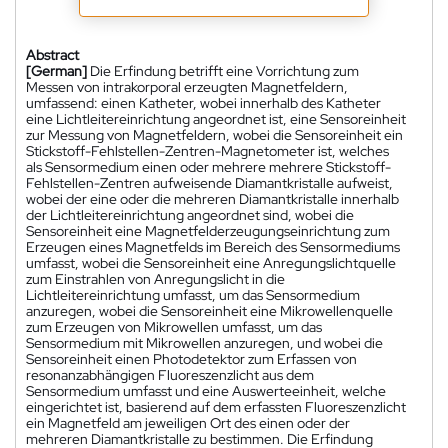
Abstract
[German]
Die Erfindung betrifft eine Vorrichtung zum
Messen von intrakorporal erzeugten Magnetfeldern,
umfassend: einen Katheter, wobei innerhalb des Katheter
eine Lichtleitereinrichtung angeordnet ist, eine Sensoreinheit
zur Messung von Magnetfeldern, wobei die Sensoreinheit ein
Stickstoff-Fehlstellen-Zentren-Magnetometer ist, welches
als Sensormedium einen oder mehrere mehrere Stickstoff-
Fehlstellen-Zentren aufweisende Diamantkristalle aufweist,
wobei der eine oder die mehreren Diamantkristalle innerhalb
der Lichtleitereinrichtung angeordnet sind, wobei die
Sensoreinheit eine Magnetfelderzeugungseinrichtung zum
Erzeugen eines Magnetfelds im Bereich des Sensormediums
umfasst, wobei die Sensoreinheit eine Anregungslichtquelle
zum Einstrahlen von Anregungslicht in die
Lichtleitereinrichtung umfasst, um das Sensormedium
anzuregen, wobei die Sensoreinheit eine Mikrowellenquelle
zum Erzeugen von Mikrowellen umfasst, um das
Sensormedium mit Mikrowellen anzuregen, und wobei die
Sensoreinheit einen Photodetektor zum Erfassen von
resonanzabhängigen Fluoreszenzlicht aus dem
Sensormedium umfasst und eine Auswerteeinheit, welche
eingerichtet ist, basierend auf dem erfassten Fluoreszenzlicht
ein Magnetfeld am jeweiligen Ort des einen oder der
mehreren Diamantkristalle zu bestimmen. Die Erfindung