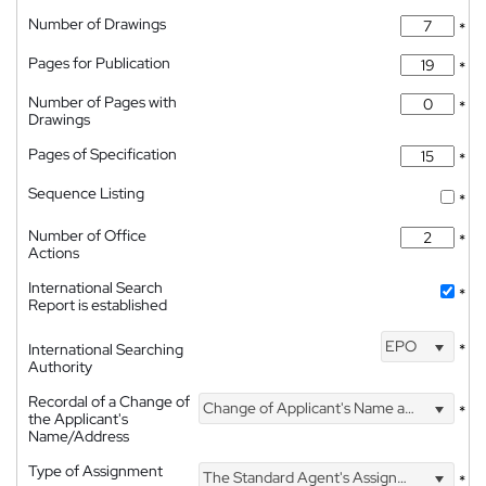
Number of Drawings
*
Pages for Publication
*
Number of Pages with
*
Drawings
Pages of Specification
*
Sequence Listing
*
Number of Office
*
Actions
International Search
*
Report is established
EPO
International Searching
*
Authority
Recordal of a Change of
Change of Applicant's Name and Address
*
the Applicant's
Name/Address
Type of Assignment
The Standard Agent's Assignment
*