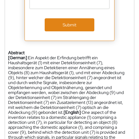
Submit
Abstract
[German]
Ein Aspekt der Erfindung betrifft ein
Haushaltsgerät (1) mit einer Detektionseinheit (7),
insbesondere zum Detektieren einer Annäherung eines
Objekts (8) zum Haushaltsgerät (1), und mit einer Abdeckung
(9), hinter welcher die Detektionseinheit (7) angeordnet ist
und durch welche Signale, insbesondere zur
Objekterkennung und Objektnäherung, gesendet und
empfangen werden, wobei zwischen der Abdeckung (9) und
der Detektionseinheit (7) im Strahlengang der
Detektionseinheit (7) ein Zusatzelement (13) angeordnet ist,
mit welchem die Detektionseinheit (7) optisch an die
Abdeckung (9) gebondet ist.
[English]
One aspect of the
invention relates to a domestic appliance (1) comprising a
detection unit (7), in particular for detecting an object (8)
approaching the domestic appliance (1), and comprising a
cover (9), behind which the detection unit (7) is provided and
through which signals, in particular signals relating to the