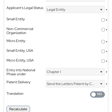
Applicant's Legal Status
Legal Entity
*
Small Entity
*
Non-Commercial
*
Organization
Micro Entity
*
Small Entity, USA
*
Micro Entity, USA
*
Entry into National
Chapter I
*
Phase under
Patent Delivery
Send the Letters Patent by Courier
*
Translation
Recalculate