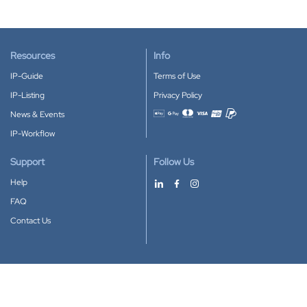
Resources
Info
IP-Guide
Terms of Use
IP-Listing
Privacy Policy
News & Events
Accepted payment methods
IP-Workflow
Support
Follow Us
Help
FAQ
Contact Us
Download our App
Google Play
Apple Store