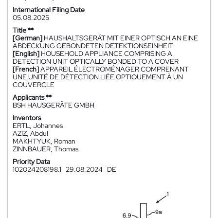
International Filing Date
05.08.2025
Title **
[German]
HAUSHALTSGERÄT MIT EINER OPTISCH AN EINE
ABDECKUNG GEBONDETEN DETEKTIONSEINHEIT
[English]
HOUSEHOLD APPLIANCE COMPRISING A
DETECTION UNIT OPTICALLY BONDED TO A COVER
[French]
APPAREIL ÉLECTROMÉNAGER COMPRENANT
UNE UNITÉ DE DÉTECTION LIÉE OPTIQUEMENT À UN
COUVERCLE
Applicants **
BSH HAUSGERÄTE GMBH
Inventors
ERTL, Johannes
AZIZ, Abdul
MAKHTYUK, Roman
ZINNBAUER, Thomas
Priority Data
102024208198.1
29.08.2024
DE