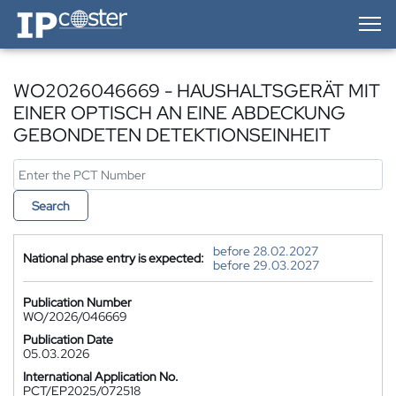
IP-Coster — Home
WO2026046669 - HAUSHALTSGERÄT MIT
EINER OPTISCH AN EINE ABDECKUNG
GEBONDETEN DETEKTIONSEINHEIT
Search
before 28.02.2027
National phase entry is expected:
before 29.03.2027
Publication Number
WO/2026/046669
Publication Date
05.03.2026
International Application No.
PCT/EP2025/072518