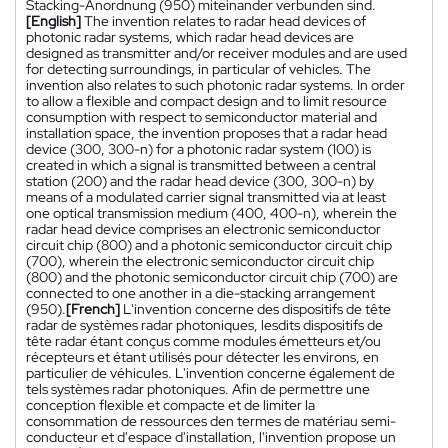
Stacking-Anordnung (950) miteinander verbunden sind.
[English]
The invention relates to radar head devices of
photonic radar systems, which radar head devices are
designed as transmitter and/or receiver modules and are used
for detecting surroundings, in particular of vehicles. The
invention also relates to such photonic radar systems. In order
to allow a flexible and compact design and to limit resource
consumption with respect to semiconductor material and
installation space, the invention proposes that a radar head
device (300, 300-n) for a photonic radar system (100) is
created in which a signal is transmitted between a central
station (200) and the radar head device (300, 300-n) by
means of a modulated carrier signal transmitted via at least
one optical transmission medium (400, 400-n), wherein the
radar head device comprises an electronic semiconductor
circuit chip (800) and a photonic semiconductor circuit chip
(700), wherein the electronic semiconductor circuit chip
(800) and the photonic semiconductor circuit chip (700) are
connected to one another in a die-stacking arrangement
(950).
[French]
L'invention concerne des dispositifs de tête
radar de systèmes radar photoniques, lesdits dispositifs de
tête radar étant conçus comme modules émetteurs et/ou
récepteurs et étant utilisés pour détecter les environs, en
particulier de véhicules. L'invention concerne également de
tels systèmes radar photoniques. Afin de permettre une
conception flexible et compacte et de limiter la
consommation de ressources den termes de matériau semi-
conducteur et d'espace d'installation, l'invention propose un