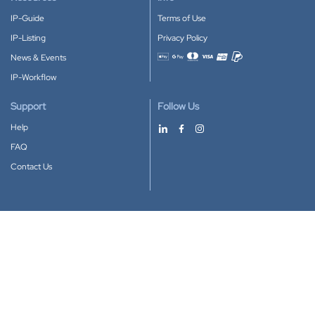
IP-Guide
Terms of Use
IP-Listing
Privacy Policy
News & Events
Accepted payment methods
IP-Workflow
Support
Follow Us
Help
FAQ
Contact Us
Download our App
Google Play
Apple Store
IP-Coster © 2010-2026
All rights reserved.