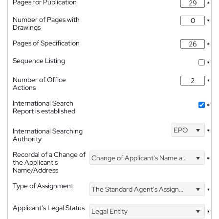
Pages for Publication
*
Number of Pages with
*
Drawings
Pages of Specification
*
Sequence Listing
*
Number of Office
*
Actions
International Search
*
Report is established
EPO
International Searching
*
Authority
Recordal of a Change of
Change of Applicant's Name and Address
*
the Applicant's
Name/Address
Type of Assignment
The Standard Agent's Assignment
*
Applicant's Legal Status
Legal Entity
*