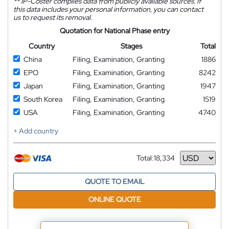
**
IP-Coster compiles data from publicly available sources. If
this data includes your personal information, you can contact
us to request its removal.
Quotation for National Phase entry
Country
Stages
Total
China
Filing, Examination, Granting
1886
EPO
Filing, Examination, Granting
8242
Japan
Filing, Examination, Granting
1947
South Korea
Filing, Examination, Granting
1519
USA
Filing, Examination, Granting
4740
+ Add country
Total:
18,334
Currency
QUOTE TO EMAIL
ONLINE QUOTE