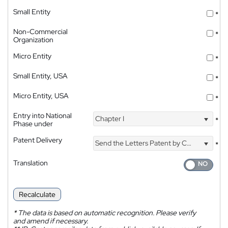
Small Entity
*
Non-Commercial
*
Organization
Micro Entity
*
Small Entity, USA
*
Micro Entity, USA
*
Entry into National
Chapter I
*
Phase under
Patent Delivery
Send the Letters Patent by Courier
*
Translation
Recalculate
*
The data is based on automatic recognition. Please verify
and amend if necessary.