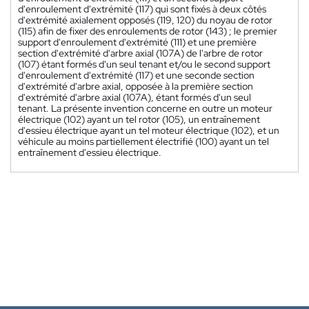
d'enroulement d'extrémité (117) qui sont fixés à deux côtés
d'extrémité axialement opposés (119, 120) du noyau de rotor
(115) afin de fixer des enroulements de rotor (143) ; le premier
support d'enroulement d'extrémité (111) et une première
section d'extrémité d'arbre axial (107A) de l'arbre de rotor
(107) étant formés d'un seul tenant et/ou le second support
d'enroulement d'extrémité (117) et une seconde section
d'extrémité d'arbre axial, opposée à la première section
d'extrémité d'arbre axial (107A), étant formés d'un seul
tenant. La présente invention concerne en outre un moteur
électrique (102) ayant un tel rotor (105), un entraînement
d'essieu électrique ayant un tel moteur électrique (102), et un
véhicule au moins partiellement électrifié (100) ayant un tel
entraînement d'essieu électrique.