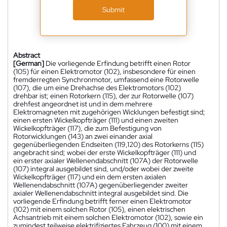
Submit
Abstract
[German]
Die vorliegende Erfindung betrifft einen Rotor
(105) für einen Elektromotor (102), insbesondere für einen
fremderregten Synchronmotor, umfassend eine Rotorwelle
(107), die um eine Drehachse des Elektromotors (102)
drehbar ist; einen Rotorkern (115), der zur Rotorwelle (107)
drehfest angeordnet ist und in dem mehrere
Elektromagneten mit zugehörigen Wicklungen befestigt sind;
einen ersten Wickelkopfträger (111) und einen zweiten
Wickelkopfträger (117), die zum Befestigung von
Rotorwicklungen (143) an zwei einander axial
gegenüberliegenden Endseiten (119,120) des Rotorkerns (115)
angebracht sind; wobei der erste Wickelkopfträger (111) und
ein erster axialer Wellenendabschnitt (107A) der Rotorwelle
(107) integral ausgebildet sind, und/oder wobei der zweite
Wickelkopfträger (117) und ein dem ersten axialen
Wellenendabschnitt (107A) gegenüberliegender zweiter
axialer Wellenendabschnitt integral ausgebildet sind. Die
vorliegende Erfindung betrifft ferner einen Elektromotor
(102) mit einem solchen Rotor (105), einen elektrischen
Achsantrieb mit einem solchen Elektromotor (102), sowie ein
zumindest teilweise elektrifiziertes Fahrzeug (100) mit einem