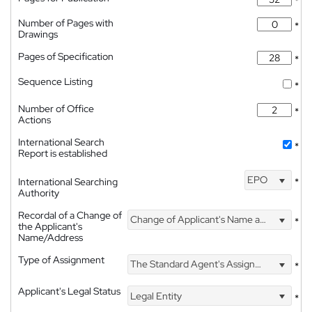
*
Number of Pages with
*
Drawings
Pages of Specification
*
Sequence Listing
*
Number of Office
*
Actions
International Search
*
Report is established
EPO
International Searching
*
Authority
Recordal of a Change of
Change of Applicant's Name and Address
*
the Applicant's
Name/Address
Type of Assignment
The Standard Agent's Assignment
*
Applicant's Legal Status
Legal Entity
*