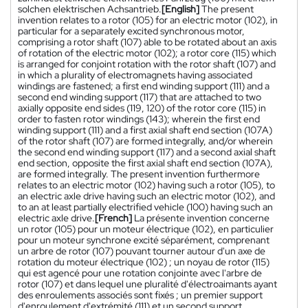
solchen elektrischen Achsantrieb.
[English]
The present
invention relates to a rotor (105) for an electric motor (102), in
particular for a separately excited synchronous motor,
comprising a rotor shaft (107) able to be rotated about an axis
of rotation of the electric motor (102); a rotor core (115) which
is arranged for conjoint rotation with the rotor shaft (107) and
in which a plurality of electromagnets having associated
windings are fastened; a first end winding support (111) and a
second end winding support (117) that are attached to two
axially opposite end sides (119, 120) of the rotor core (115) in
order to fasten rotor windings (143); wherein the first end
winding support (111) and a first axial shaft end section (107A)
of the rotor shaft (107) are formed integrally, and/or wherein
the second end winding support (117) and a second axial shaft
end section, opposite the first axial shaft end section (107A),
are formed integrally. The present invention furthermore
relates to an electric motor (102) having such a rotor (105), to
an electric axle drive having such an electric motor (102), and
to an at least partially electrified vehicle (100) having such an
electric axle drive.
[French]
La présente invention concerne
un rotor (105) pour un moteur électrique (102), en particulier
pour un moteur synchrone excité séparément, comprenant
un arbre de rotor (107) pouvant tourner autour d'un axe de
rotation du moteur électrique (102) ; un noyau de rotor (115)
qui est agencé pour une rotation conjointe avec l'arbre de
rotor (107) et dans lequel une pluralité d'électroaimants ayant
des enroulements associés sont fixés ; un premier support
d'enroulement d'extrémité (111) et un second support