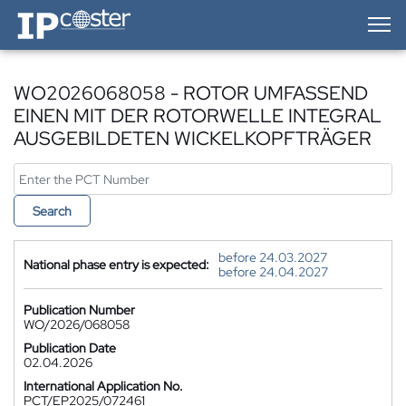
IP-Coster — Home
WO2026068058 - ROTOR UMFASSEND
EINEN MIT DER ROTORWELLE INTEGRAL
AUSGEBILDETEN WICKELKOPFTRÄGER
Search
before 24.03.2027
National phase entry is expected:
before 24.04.2027
Publication Number
WO/2026/068058
Publication Date
02.04.2026
International Application No.
PCT/EP2025/072461