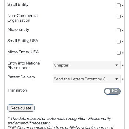
Small Entity
*
Non-Commercial
*
Organization
Micro Entity
*
Small Entity, USA
*
Micro Entity, USA
*
Entry into National
Chapter I
*
Phase under
Patent Delivery
Send the Letters Patent by Courier
*
Translation
Recalculate
*
The data is based on automatic recognition. Please verify
and amend if necessary.
**
IP-Coster compiles data from publicly available sources. If