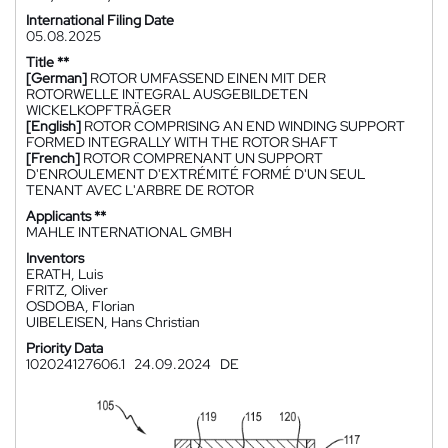
International Filing Date
05.08.2025
Title **
[German]
ROTOR UMFASSEND EINEN MIT DER
ROTORWELLE INTEGRAL AUSGEBILDETEN
WICKELKOPFTRÄGER
[English]
ROTOR COMPRISING AN END WINDING SUPPORT
FORMED INTEGRALLY WITH THE ROTOR SHAFT
[French]
ROTOR COMPRENANT UN SUPPORT
D'ENROULEMENT D'EXTRÉMITÉ FORMÉ D'UN SEUL
TENANT AVEC L'ARBRE DE ROTOR
Applicants **
MAHLE INTERNATIONAL GMBH
Inventors
ERATH, Luis
FRITZ, Oliver
OSDOBA, Florian
UIBELEISEN, Hans Christian
Priority Data
102024127606.1
24.09.2024
DE