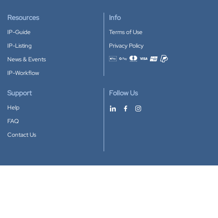
Resources
Info
IP-Guide
Terms of Use
IP-Listing
Privacy Policy
News & Events
Accepted payment methods
IP-Workflow
Support
Follow Us
Help
FAQ
Contact Us
Download our App
Google Play
Apple Store