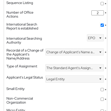
Sequence Listing
*
Number of Office
*
Actions
International Search
*
Report is established
EPO
International Searching
*
Authority
Recordal of a Change of
Change of Applicant's Name and Address
*
the Applicant's
Name/Address
Type of Assignment
The Standard Agent's Assignment
*
Applicant's Legal Status
Legal Entity
*
Small Entity
*
Non-Commercial
*
Organization
Micro Entity