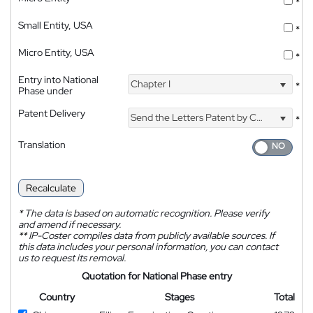
*
Small Entity, USA
*
Micro Entity, USA
*
Entry into National
Chapter I
*
Phase under
Patent Delivery
Send the Letters Patent by Courier
*
Translation
Recalculate
*
The data is based on automatic recognition. Please verify
and amend if necessary.
**
IP-Coster compiles data from publicly available sources. If
this data includes your personal information, you can contact
us to request its removal.
Quotation for National Phase entry
Country
Stages
Total