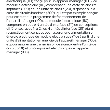
électronique (110) conçu pour un appareil ménager (100), ce
module électronique (110) comprenant une carte de circuits
imprimés (200) et une unité de circuit (201) disposée sur la
carte de circuits imprimés (200), qui est par exemple conçue
pour exécuter un programme de fonctionnement de
l'appareil ménager (100). Le module électronique (110)
comprend en outre N unités d'interface (211) de conceptions
différentes, avec N ≥ 2, les N unités d'interface (211) étant
respectivement conçues pour assurer une alimentation en
énergie électrique du module électronique (110) à partir d'une
unité d'alimentation en énergie de l'appareil ménager (100),
et pour assurer une transmission de signaux entre l'unité de
circuit (201) et un composant électronique de l'appareil
ménager (100).