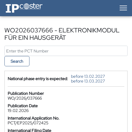
IP-Coster — Home
WO2026037666 - ELEKTRONIKMODUL
FÜR EIN HAUSGERÄT
Search
before 13.02.2027
National phase entry is expected:
before 13.03.2027
Publication Number
WO/2026/037666
Publication Date
19.02.2026
International Application No.
PCT/EP2025/072425
International Filing Date