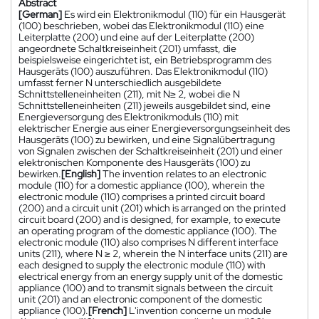
Abstract
[German]
Es wird ein Elektronikmodul (110) für ein Hausgerät
(100) beschrieben, wobei das Elektronikmodul (110) eine
Leiterplatte (200) und eine auf der Leiterplatte (200)
angeordnete Schaltkreiseinheit (201) umfasst, die
beispielsweise eingerichtet ist, ein Betriebsprogramm des
Hausgeräts (100) auszuführen. Das Elektronikmodul (110)
umfasst ferner N unterschiedlich ausgebildete
Schnittstelleneinheiten (211), mit N≥ 2, wobei die N
Schnittstelleneinheiten (211) jeweils ausgebildet sind, eine
Energieversorgung des Elektronikmoduls (110) mit
elektrischer Energie aus einer Energieversorgungseinheit des
Hausgeräts (100) zu bewirken, und eine Signalübertragung
von Signalen zwischen der Schaltkreiseinheit (201) und einer
elektronischen Komponente des Hausgeräts (100) zu
bewirken.
[English]
The invention relates to an electronic
module (110) for a domestic appliance (100), wherein the
electronic module (110) comprises a printed circuit board
(200) and a circuit unit (201) which is arranged on the printed
circuit board (200) and is designed, for example, to execute
an operating program of the domestic appliance (100). The
electronic module (110) also comprises N different interface
units (211), where N ≥ 2, wherein the N interface units (211) are
each designed to supply the electronic module (110) with
electrical energy from an energy supply unit of the domestic
appliance (100) and to transmit signals between the circuit
unit (201) and an electronic component of the domestic
appliance (100).
[French]
L'invention concerne un module