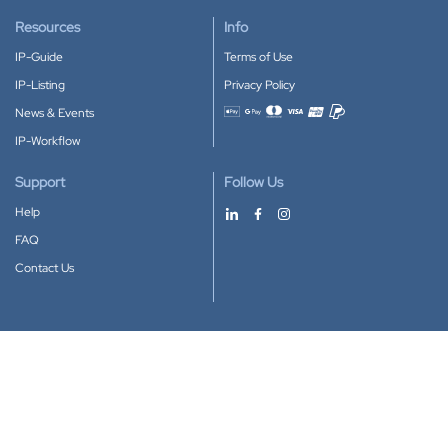
Resources
Info
IP-Guide
Terms of Use
IP-Listing
Privacy Policy
News & Events
Accepted payment methods
IP-Workflow
Support
Follow Us
Help
FAQ
Contact Us
Download our App
Google Play
Apple Store
IP-Coster © 2010-2026
All rights reserved.