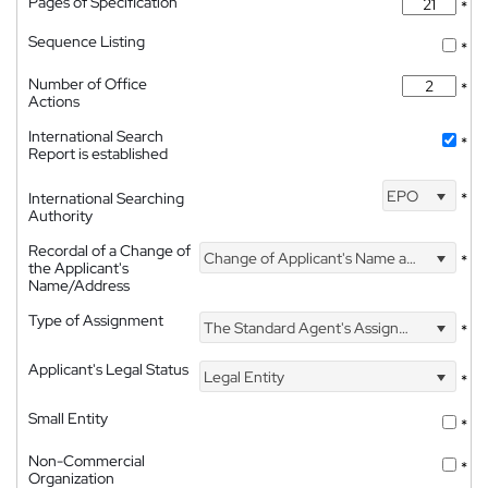
Pages of Specification
*
Sequence Listing
*
Number of Office
*
Actions
International Search
*
Report is established
EPO
International Searching
*
Authority
Recordal of a Change of
Change of Applicant's Name and Address
*
the Applicant's
Name/Address
Type of Assignment
The Standard Agent's Assignment
*
Applicant's Legal Status
Legal Entity
*
Small Entity
*
Non-Commercial
*
Organization