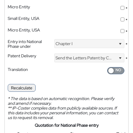
Micro Entity
*
Small Entity, USA
*
Micro Entity, USA
*
Entry into National
Chapter I
*
Phase under
Patent Delivery
Send the Letters Patent by Courier
*
Translation
Recalculate
*
The data is based on automatic recognition. Please verify
and amend if necessary.
**
IP-Coster compiles data from publicly available sources. If
this data includes your personal information, you can contact
us to request its removal.
Quotation for National Phase entry