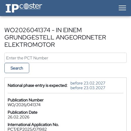
IP-Coster — Home
WO2026041374 - IN EINEM
GRUNDGESTELL ANGEORDNETER
ELEKTROMOTOR
Search
before 23.02.2027
National phase entry is expected:
before 23.03.2027
Publication Number
WO/2026/041374
Publication Date
26.02.2026
International Application No.
PCT/EP2025/071982