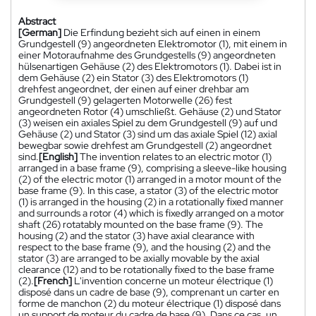
Abstract
[German]
Die Erfindung bezieht sich auf einen in einem
Grundgestell (9) angeordneten Elektromotor (1), mit einem in
einer Motoraufnahme des Grundgestells (9) angeordneten
hülsenartigen Gehäuse (2) des Elektromotors (1). Dabei ist in
dem Gehäuse (2) ein Stator (3) des Elektromotors (1)
drehfest angeordnet, der einen auf einer drehbar am
Grundgestell (9) gelagerten Motorwelle (26) fest
angeordneten Rotor (4) umschließt. Gehäuse (2) und Stator
(3) weisen ein axiales Spiel zu dem Grundgestell (9) auf und
Gehäuse (2) und Stator (3) sind um das axiale Spiel (12) axial
bewegbar sowie drehfest am Grundgestell (2) angeordnet
sind.
[English]
The invention relates to an electric motor (1)
arranged in a base frame (9), comprising a sleeve-like housing
(2) of the electric motor (1) arranged in a motor mount of the
base frame (9). In this case, a stator (3) of the electric motor
(1) is arranged in the housing (2) in a rotationally fixed manner
and surrounds a rotor (4) which is fixedly arranged on a motor
shaft (26) rotatably mounted on the base frame (9). The
housing (2) and the stator (3) have axial clearance with
respect to the base frame (9), and the housing (2) and the
stator (3) are arranged to be axially movable by the axial
clearance (12) and to be rotationally fixed to the base frame
(2).
[French]
L'invention concerne un moteur électrique (1)
disposé dans un cadre de base (9), comprenant un carter en
forme de manchon (2) du moteur électrique (1) disposé dans
un support de moteur du cadre de base (9). Dans ce cas, un