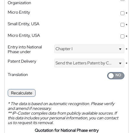
Organization
Micro Entity
*
Small Entity, USA
*
Micro Entity, USA
*
Entry into National
Chapter I
*
Phase under
Patent Delivery
Send the Letters Patent by Courier
*
Translation
Recalculate
*
The data is based on automatic recognition. Please verify
and amend if necessary.
**
IP-Coster compiles data from publicly available sources. If
this data includes your personal information, you can contact
us to request its removal.
Quotation for National Phase entry