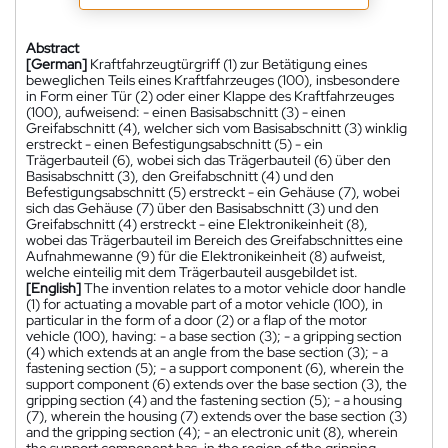
Abstract
[German]
Kraftfahrzeugtürgriff (1) zur Betätigung eines
beweglichen Teils eines Kraftfahrzeuges (100), insbesondere
in Form einer Tür (2) oder einer Klappe des Kraftfahrzeuges
(100), aufweisend: - einen Basisabschnitt (3) - einen
Greifabschnitt (4), welcher sich vom Basisabschnitt (3) winklig
erstreckt - einen Befestigungsabschnitt (5) - ein
Trägerbauteil (6), wobei sich das Trägerbauteil (6) über den
Basisabschnitt (3), den Greifabschnitt (4) und den
Befestigungsabschnitt (5) erstreckt - ein Gehäuse (7), wobei
sich das Gehäuse (7) über den Basisabschnitt (3) und den
Greifabschnitt (4) erstreckt - eine Elektronikeinheit (8),
wobei das Trägerbauteil im Bereich des Greifabschnittes eine
Aufnahmewanne (9) für die Elektronikeinheit (8) aufweist,
welche einteilig mit dem Trägerbauteil ausgebildet ist.
[English]
The invention relates to a motor vehicle door handle
(1) for actuating a movable part of a motor vehicle (100), in
particular in the form of a door (2) or a flap of the motor
vehicle (100), having: - a base section (3); - a gripping section
(4) which extends at an angle from the base section (3); - a
fastening section (5); - a support component (6), wherein the
support component (6) extends over the base section (3), the
gripping section (4) and the fastening section (5); - a housing
(7), wherein the housing (7) extends over the base section (3)
and the gripping section (4); - an electronic unit (8), wherein
the support component has, in the region of the gripping