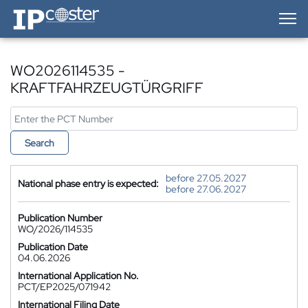
IP-Coster — Home
WO2026114535 -
KRAFTFAHRZEUGTÜRGRIFF
Search
before 27.05.2027
National phase entry is expected:
before 27.06.2027
Publication Number
WO/2026/114535
Publication Date
04.06.2026
International Application No.
PCT/EP2025/071942
International Filing Date