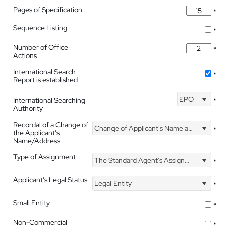
Pages of Specification
*
Sequence Listing
*
Number of Office
*
Actions
International Search
*
Report is established
EPO
International Searching
*
Authority
Recordal of a Change of
Change of Applicant's Name and Address
*
the Applicant's
Name/Address
Type of Assignment
The Standard Agent's Assignment
*
Applicant's Legal Status
Legal Entity
*
Small Entity
*
Non-Commercial
*