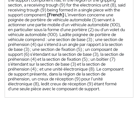
section, a receiving trough (9) for the electronics unit (8), said
receiving trough (9) being formed in a single piece with the
support component.
[French]
L'invention concerne une
poignée de portière de véhicule automobile (1) servant à
actionner une partie mobile d'un véhicule automobile (100),
en particulier sous la forme d'une portière (2) ou d'un volet du
véhicule automobile (100). Ladite poignée de portière de
véhicule comprend : une section de base (3) ; une section de
préhension (4) qui s'étend à un angle par rapport à la section
de base (3) ; une section de fixation (5) ; un composant de
support (6) s'étendant sur la section de base (3), la section de
préhension (4) et la section de fixation (5) ; un boîtier (7)
s'étendant sur la section de base (3) et la section de
préhension (4) ; et une unité électronique (8). Le composant
de support présente, dans la région de la section de
préhension, un creux de réception (9) pour l'unité
électronique (8), ledit creux de réception (9) étant formé
d'une seule pièce avec le composant de support.