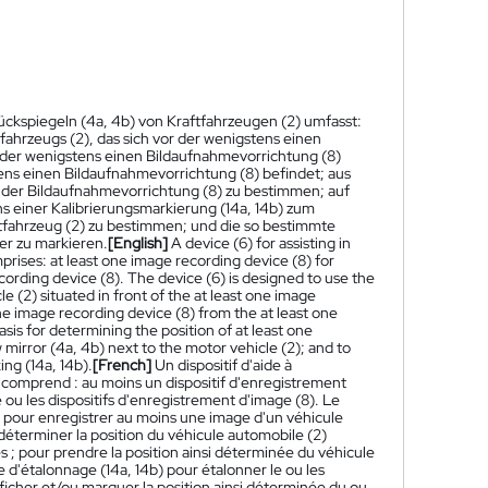
ückspiegeln (4a, 4b) von Kraftfahrzeugen (2) umfasst:
ahrzeugs (2), das sich vor der wenigstens einen
t der wenigstens einen Bildaufnahmevorrichtung (8)
tens einen Bildaufnahmevorrichtung (8) befindet; aus
 der Bildaufnahmevorrichtung (8) zu bestimmen; auf
s einer Kalibrierungsmarkierung (14a, 14b) zum
tfahrzeug (2) zu bestimmen; und die so bestimmte
er zu markieren.
[English]
A device (6) for assisting in
prises: at least one image recording device (8) for
ecording device (8). The device (6) is designed to use the
e (2) situated in front of the at least one image
the image recording device (8) from the at least one
sis for determining the position of at least one
 mirror (4a, 4b) next to the motor vehicle (2); and to
ing (14a, 14b).
[French]
Un dispositif d'aide à
) comprend : au moins un dispositif d'enregistrement
 ou les dispositifs d'enregistrement d'image (8). Le
(8) pour enregistrer au moins une image d'un véhicule
 déterminer la position du véhicule automobile (2)
s ; pour prendre la position ainsi déterminée du véhicule
d'étalonnage (14a, 14b) pour étalonner le ou les
fficher et/ou marquer la position ainsi déterminée du ou