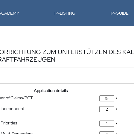
-ACADEMY
IP-LISTING
IP-GUIDE
VORRICHTUNG ZUM UNTERSTÜTZEN DES KAL
KRAFTFAHRZEUGEN
Application details
ber of Claims/PCT
*
 Independent
*
Priorities
*
 Multi-Dependent