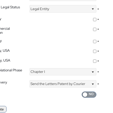
 Legal Status
Legal Entity
*
y
*
ercial
*
on
ty
*
ty, USA
*
ty, USA
*
 National Phase
Chapter I
*
ivery
Send the Letters Patent by Courier
*
ate