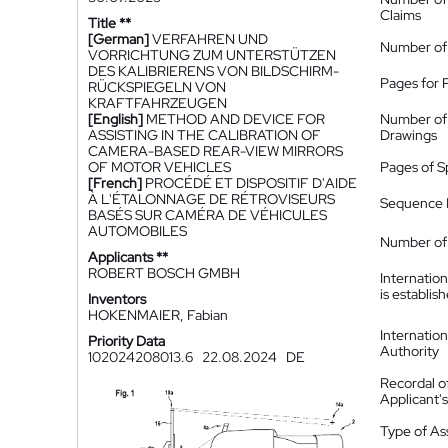
Claims
Title **
[German]
VERFAHREN UND
Number of
VORRICHTUNG ZUM UNTERSTÜTZEN
DES KALIBRIERENS VON BILDSCHIRM-
Pages for 
RÜCKSPIEGELN VON
KRAFTFAHRZEUGEN
[English]
METHOD AND DEVICE FOR
Number of
ASSISTING IN THE CALIBRATION OF
Drawings
CAMERA-BASED REAR-VIEW MIRRORS
OF MOTOR VEHICLES
Pages of S
[French]
PROCÉDÉ ET DISPOSITIF D'AIDE
À L'ÉTALONNAGE DE RÉTROVISEURS
Sequence L
BASÉS SUR CAMÉRA DE VÉHICULES
AUTOMOBILES
Number of 
Applicants **
ROBERT BOSCH GMBH
Internatio
is establis
Inventors
HOKENMAIER, Fabian
Internatio
Priority Data
Authority
102024208013.6
22.08.2024
DE
Recordal o
Applicant
Type of A