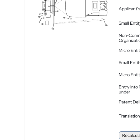
Applicant's
Small Entit
Non-Comm
Organizati
Micro Enti
Small Enti
Micro Enti
Entry into
under
Patent Del
Translation
Recalcul