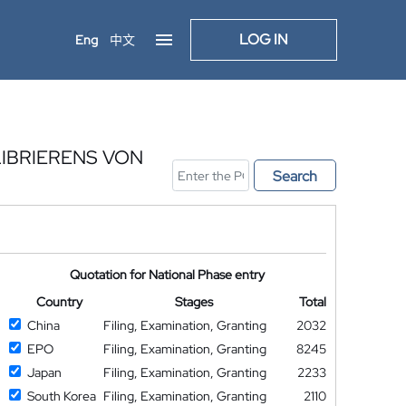
LOG IN
Eng
中文
IBRIERENS VON
Search
Quotation for National Phase entry
Country
Stages
Total
China
Filing, Examination, Granting
2032
EPO
Filing, Examination, Granting
8245
Japan
Filing, Examination, Granting
2233
South Korea
Filing, Examination, Granting
2110