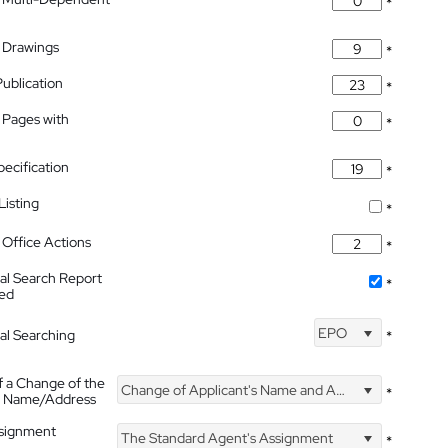
*
 Drawings
*
Publication
*
 Pages with
*
pecification
*
isting
*
Office Actions
*
nal Search Report
*
hed
EPO
nal Searching
*
f a Change of the
Change of Applicant's Name and Address
*
's Name/Address
ssignment
The Standard Agent's Assignment
*