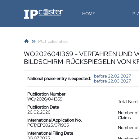
IP-Coster
HOME
IP
PCT calculation
WO2026041369 - VERFAHREN UND 
BILDSCHIRM-RÜCKSPIEGELN VON 
before 22.02.2027
National phase entry is expected:
before 22.03.2027
Publication Number
WO/2026/041369
Total Num
Publication Date
26.02.2026
Number of
Claims
International Application No.
PCT/EP2025/071935
Number of 
International Filing Date
30.07.2025
Number of