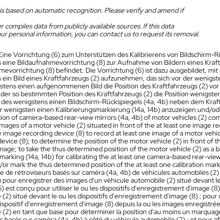
is based on automatic recognition. Please verify and amend if
 compiles data from publicly available sources. If this data
ur personal information, you can contact us to request its removal.
Eine Vorrichtung (6) zum Unterstützen des Kalibrierens von Bildschirm-R
 eine Bildaufnahmevorrichtung (8) zur Aufnahme von Bildern eines Kraftf
mevorrichtung (8) befindet. Die Vorrichtung (6) ist dazu ausgebildet, mi
 ein Bild eines Kraftfahrzeugs (2) aufzunehmen, das sich vor der wenigs
tens einen aufgenommenen Bild die Position des Kraftfahrzeugs (2) vor
der so bestimmten Position des Kraftfahrzeugs (2) die Position wenigsten
n des wenigstens einen Bildschirm-Rückspiegels (4a, 4b) neben dem Kraf
er wenigsten einen Kalibrierungsmarkierung (14a, 14b) anzuzeigen und/od
tion of camera-based rear-view mirrors (4a, 4b) of motor vehicles (2) com
mages of a motor vehicle (2) situated in front of the at least one image r
e image recording device (8) to record at least one image of a motor vehicl
evice (8); to determine the position of the motor vehicle (2) in front of 
age; to take the thus determined position of the motor vehicle (2) as a ba
 marking (14a, 14b) for calibrating the at least one camera-based rear-view
/or mark the thus determined position of the at least one calibration mark
ge de rétroviseurs basés sur caméra (4a, 4b) de véhicules automobiles (2
 pour enregistrer des images d'un véhicule automobile (2) situé devant le
(6) est conçu pour utiliser le ou les dispositifs d'enregistrement d'image 
(2) situé devant le ou les dispositifs d'enregistrement d'image (8) ; pour
ispositif d'enregistrement d'image (8) depuis la ou les images enregistrée
 (2) en tant que base pour déterminer la position d'au moins un marquage 
s basés sur caméra (4a, 4b) à côté du véhicule automobile (2) ; et pour a