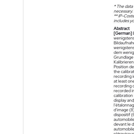
*
The data 
necessary.
**
IP-Coster
includes yo
Abstract
[German]
wenigstens
Bildaufnah
wenigstens
dem wenigs
Grundlage 
Kalibriere
Position d
the calibra
recording i
at least on
recording d
recorded im
calibration
display and
l'étalonna
d'image (8)
dispositif 
automobile 
devant le d
automobile
rétroviseur