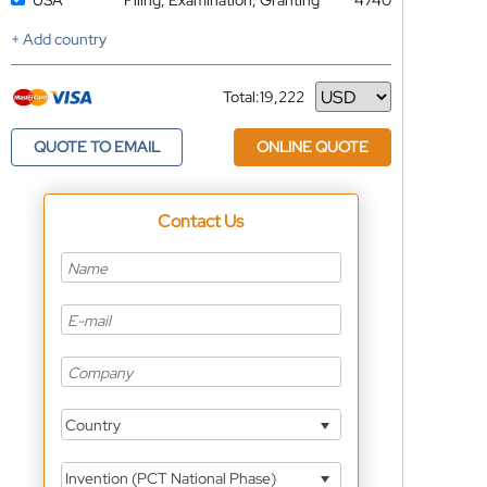
USA
Filing, Examination, Granting
4740
+ Add country
Total:
19,222
Currency
QUOTE TO EMAIL
ONLINE QUOTE
Contact Us
Country
Invention (PCT National Phase)