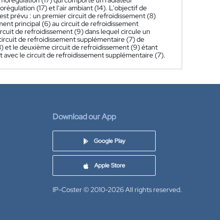
morégulation (17) qui comporte un radiateur
gulation (17) et l'air ambiant (14). L'objectif de
est prévu : un premier circuit de refroidissement (8)
ment principal (6) au circuit de refroidissement
cuit de refroidissement (9) dans lequel circule un
 circuit de refroidissement supplémentaire (7) de
) et le deuxième circuit de refroidissement (9) étant
t avec le circuit de refroidissement supplémentaire (7).
Download our App
Google Play
Apple Store
IP-Coster © 2010-2026
All rights reserved.