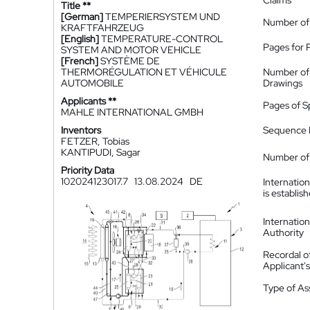
Claims
Title **
[German]
TEMPERIERSYSTEM UND
Number of
KRAFTFAHRZEUG
[English]
TEMPERATURE-CONTROL
Pages for 
SYSTEM AND MOTOR VEHICLE
[French]
SYSTÈME DE
THERMORÉGULATION ET VÉHICULE
Number of
AUTOMOBILE
Drawings
Applicants **
Pages of S
MAHLE INTERNATIONAL GMBH
Inventors
Sequence L
FETZER, Tobias
KANTIPUDI, Sagar
Number of 
Priority Data
102024123017.7
13.08.2024
DE
Internatio
is establis
Internatio
Authority
Recordal o
Applicant
Type of A