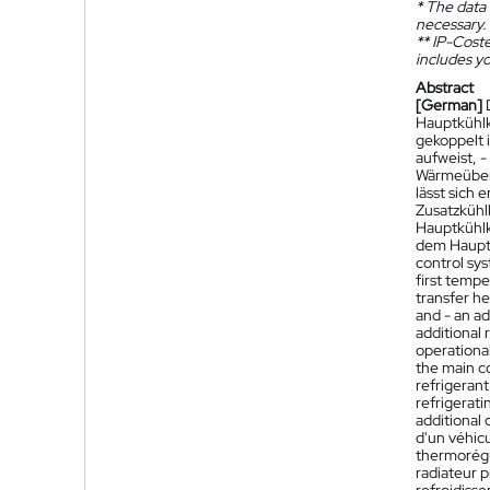
*
The data 
necessary.
**
IP-Coster
includes yo
Abstract
[German]
Hauptkühlkr
gekoppelt 
aufweist, -
Wärmeübert
lässt sich 
Zusatzkühlk
Hauptkühlkr
dem Hauptkü
control sys
first tempe
transfer he
and - an ad
additional
operational
the main co
refrigerant
refrigerati
additional c
d'un véhicu
thermorégu
radiateur p