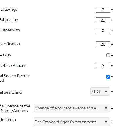
 Drawings
*
Publication
*
 Pages with
*
pecification
*
isting
*
Office Actions
*
nal Search Report
*
hed
EPO
nal Searching
*
f a Change of the
Change of Applicant's Name and Address
*
's Name/Address
ssignment
The Standard Agent's Assignment
*