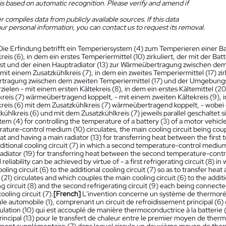
is based on automatic recognition. Please verify and amend if
 compiles data from publicly available sources. If this data
ur personal information, you can contact us to request its removal.
Die Erfindung betrifft ein Temperiersystem (4) zum Temperieren einer Batt
eis (6), in dem ein erstes Temperiermittel (10) zirkuliert, der mit der B
ist und der einen Hauptradiator (13) zur Wärmeübertragung zwischen dem
 mit einem Zusatzkühlkreis (7), in dem ein zweites Temperiermittel (17) zirk
ragung zwischen dem zweiten Temperiermittel (17) und der Umgebungsluf
erzielen - mit einem ersten Kältekreis (8), in dem ein erstes Kältemittel (
reis (7) wärmeübertragend koppelt, - mit einem zweiten Kältekreis (9), in
eis (6) mit dem Zusatzkühlkreis (7) wärmeübertragend koppelt, - wobei de
hlkreis (6) und mit dem Zusatzkühlkreis (7) jeweils parallel geschaltet s
tem (4) for controlling the temperature of a battery (3) of a motor vehicle 
rature-control medium (10) circulates, the main cooling circuit being coupl
at and having a main radiator (13) for transferring heat between the firs
ditional cooling circuit (7) in which a second temperature-control medium (
 radiator (19) for transferring heat between the second temperature-contr
 reliability can be achieved by virtue of - a first refrigerating circuit (8) i
oling circuit (6) to the additional cooling circuit (7) so as to transfer heat
 (21) circulates and which couples the main cooling circuit (6) to the addition
ng circuit (8) and the second refrigerating circuit (9) each being connected
ooling circuit (7).
[French]
L'invention concerne un système de thermorég
le automobile (1), comprenant un circuit de refroidissement principal (6
lation (10) qui est accouplé de manière thermoconductrice à la batterie 
rincipal (13) pour le transfert de chaleur entre le premier moyen de thermor