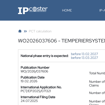
IP-Coster
HOME
IP
PCT calculation
WO2026037606 - TEMPERIERSYST
before 13.02.2027
National phase entry is expected:
before 13.03.2027
Publication Number
WO/2026/037606
Total Num
Publication Date
19.02.2026
Number of
Claims
International Application No.
PCT/EP2025/071321
Number of 
International Filing Date
24.07.2025
Number of