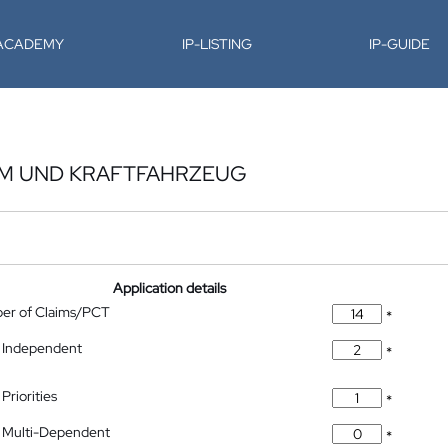
-ACADEMY
IP-LISTING
IP-GUIDE
EM UND KRAFTFAHRZEUG
Application details
ber of Claims/PCT
*
 Independent
*
Priorities
*
 Multi-Dependent
*