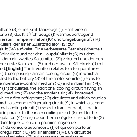
erie (3) eines Kraftfahrzeugs (1), - mit einem
atterie (3) des Kraftfahrzeugs (1) wärmeübertragend
 ersten Temperiermittel (10) und Umgebungsluft (14)
uliert, der einen Zusatzradiator (19) zur
t (14) aufweist. Eine verbesserte Betriebssicherheit
20) zirkuliert und der den Hauptkühlkreis (6) mit dem
 dem ein zweites Kältemittel (21) zirkuliert und der den
r erste Kältekreis (8) und der zweite Kältekreis (9) mit
ind.
[English]
The invention relates to a temperature-
(1), comprising - a main cooling circuit (6) in which a
ed to the battery (3) of the motor vehicle (1) so as to
t temperature-control medium (10) and ambient air (14),
17) circulates, the additional cooling circuit having an
ol medium (17) and the ambient air (14). Improved
n which a first refrigerant (20) circulates and which couples
 and - a second refrigerating circuit (9) in which a second
al cooling circuit (7) so as to transfer heat, - the first
 in parallel to the main cooling circuit (6) and to the
ulation (4) conçu pour thermoréguler une batterie (3)
) dans lequel circule un premier moyen de
(3) du véhicule automobile (1) et qui comporte un
égulation (10) et l'air ambiant (14), un circuit de