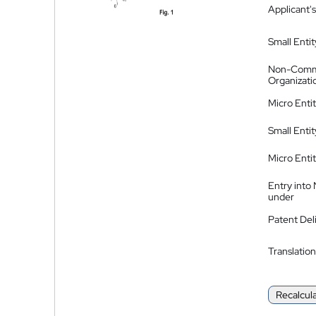
Applicant's
Small Entit
Non-Comm
Organizati
Micro Enti
Small Enti
Micro Enti
Entry into
under
Patent Del
Translation
Recalcul