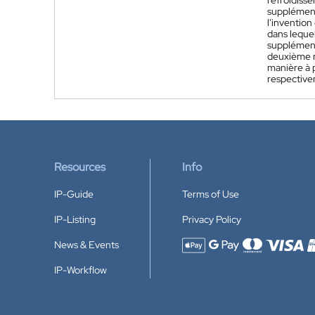
refroidiss
supplémenta
l'invention
dans lequel
supplémenta
deuxième ré
manière à p
respectivem
Resources
Info
IP-Guide
Terms of Use
IP-Listing
Privacy Policy
News & Events
Accepted payment methods
IP-Workflow