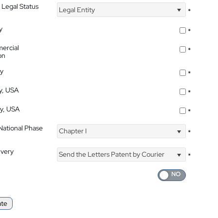
 Legal Status
Legal Entity
*
y
*
ercial
*
on
ty
*
ty, USA
*
ty, USA
*
 National Phase
Chapter I
*
ivery
Send the Letters Patent by Courier
*
ate