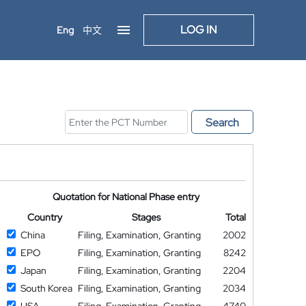
LOG IN
Eng
中文
Search
Quotation for National Phase entry
Country
Stages
Total
China
Filing, Examination, Granting
2002
EPO
Filing, Examination, Granting
8242
Japan
Filing, Examination, Granting
2204
South Korea
Filing, Examination, Granting
2034