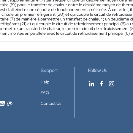
ement supplémentaire (7) dans lequel circule un deuxième moyen de ther
ire (19) pour le transfert de chaleur entre le deuxième moyen de thermoré
 est d'atteindre une sécurité de fonctionnement améliorée. À cet effet, il 
 circule un premier réfrigérant (20) et qui couple le circuit de refroidisse
ire (7) de manière à permettre un transfert de chaleur ; un deuxième cir
frigérant (21) et qui couple le circuit de refroidissement principal (6) au
ermettre un transfert de chaleur, le premier circuit de refroidissement (8
ent montés en parallèle avec le circuit de refroidissement principal (6) e
Support
Follow Us
Help
FAQ
Contact Us