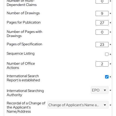
Number of Multi-
*
Dependent Claims
Number of Drawings
*
Pages for Publication
*
Number of Pages with
*
Drawings
Pages of Specification
*
Sequence Listing
*
Number of Office
*
Actions
International Search
*
Report is established
EPO
International Searching
*
Authority
Recordal of a Change of
Change of Applicant's Name and Address
*
the Applicant's
Name/Address