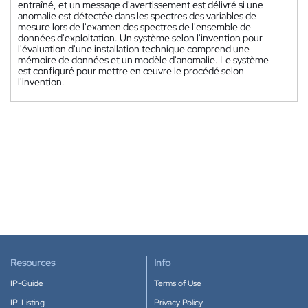
entraîné, et un message d'avertissement est délivré si une
anomalie est détectée dans les spectres des variables de
mesure lors de l'examen des spectres de l'ensemble de
données d'exploitation. Un système selon l'invention pour
l'évaluation d'une installation technique comprend une
mémoire de données et un modèle d'anomalie. Le système
est configuré pour mettre en œuvre le procédé selon
l'invention.
Resources
Info
IP-Guide
Terms of Use
IP-Listing
Privacy Policy