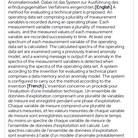
Anomaliemodell. Dabei ist das System zur Ausführung des
erfindungsgemäßen Verfahrens eingerichtet.
[English]
A
method for evaluating a technical plant is proposed. An
operating data set comprising a plurality of measurement
variables is recorded during an operating phase. Each
measurement variable comprises a plurality of measured
values, and the measured values of each measurement
variable are recorded successively in time. At least one
spectrum of each measurement variable of the operating
data set is calculated. The calculated spectra of the operating
data set are examined using a previously trained anomaly
model, and a warning message is output if an anomaly in the
spectra of the measurement variables is detected when
examining the spectra of the operating data set. A system
according to the invention for evaluating a technical plant
comprises a data memory and an anomaly model. The system
is configured to carry out the method according to the
invention.
[French]
L'invention concerne un procédé pour
l'évaluation d'une installation technique. Un ensemble de
données d'exploitation comprenant une pluralité de variables
de mesure est enregistré pendant une phase d'exploitation.
Chaque variable de mesure comprend une pluralité de
valeurs mesurées, et les valeurs mesurées de chaque variable
de mesure sont enregistrées successivement dans le temps.
Au moins un spectre de chaque variable de mesure de
l'ensemble de données d'exploitation est calculé. Les
spectres calculés de l'ensemble de données d'exploitation
sont examinés à l'aide d'un modèle d'anomalie préalablement