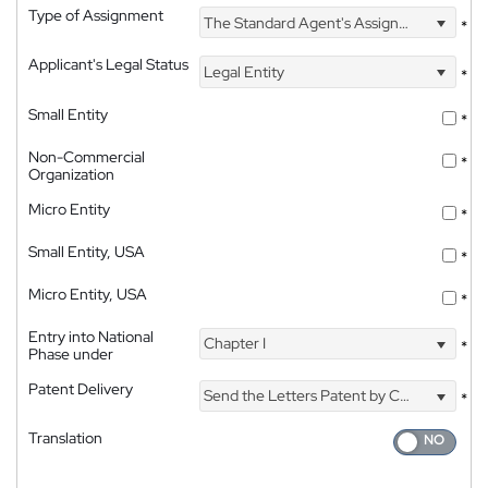
Type of Assignment
The Standard Agent's Assignment
*
Applicant's Legal Status
Legal Entity
*
Small Entity
*
Non-Commercial
*
Organization
Micro Entity
*
Small Entity, USA
*
Micro Entity, USA
*
Entry into National
Chapter I
*
Phase under
Patent Delivery
Send the Letters Patent by Courier
*
Translation