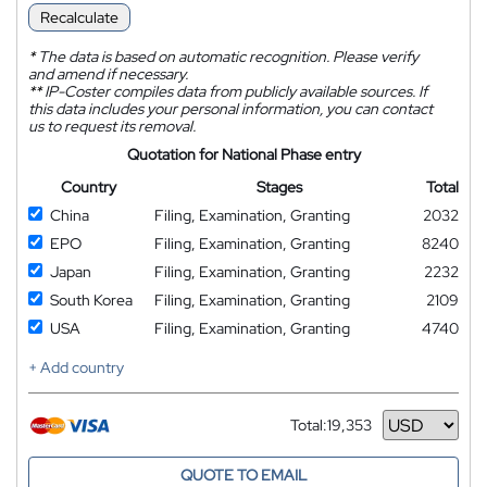
Recalculate
*
The data is based on automatic recognition. Please verify
and amend if necessary.
**
IP-Coster compiles data from publicly available sources. If
this data includes your personal information, you can contact
us to request its removal.
Quotation for National Phase entry
Country
Stages
Total
China
Filing, Examination, Granting
2032
EPO
Filing, Examination, Granting
8240
Japan
Filing, Examination, Granting
2232
South Korea
Filing, Examination, Granting
2109
USA
Filing, Examination, Granting
4740
+ Add country
Total:
19,353
Currency
QUOTE TO EMAIL