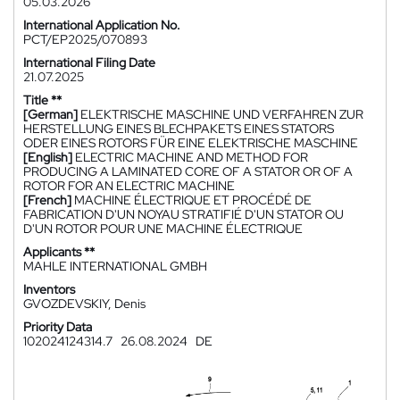
05.03.2026
International Application No.
PCT/EP2025/070893
International Filing Date
21.07.2025
Title **
[German]
ELEKTRISCHE MASCHINE UND VERFAHREN ZUR
HERSTELLUNG EINES BLECHPAKETS EINES STATORS
ODER EINES ROTORS FÜR EINE ELEKTRISCHE MASCHINE
[English]
ELECTRIC MACHINE AND METHOD FOR
PRODUCING A LAMINATED CORE OF A STATOR OR OF A
ROTOR FOR AN ELECTRIC MACHINE
[French]
MACHINE ÉLECTRIQUE ET PROCÉDÉ DE
FABRICATION D'UN NOYAU STRATIFIÉ D'UN STATOR OU
D'UN ROTOR POUR UNE MACHINE ÉLECTRIQUE
Applicants **
MAHLE INTERNATIONAL GMBH
Inventors
GVOZDEVSKIY, Denis
Priority Data
102024124314.7
26.08.2024
DE