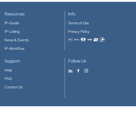
Resources
Info
IP-Guide
Terms of Use
IP-Listing
Privacy Policy
News & Events
Accepted payment methods
IP-Workflow
Support
Follow Us
Help
FAQ
Contact Us
Download our App
Google Play
Apple Store