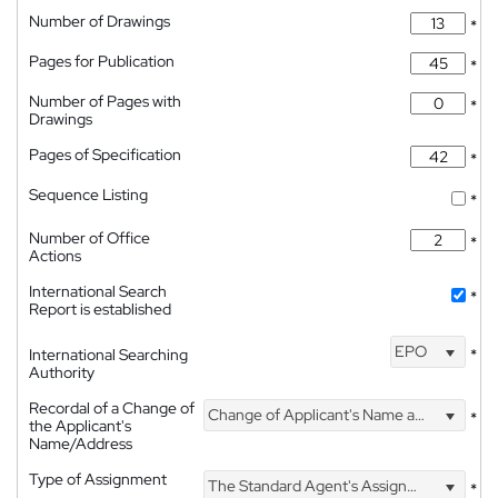
Number of Drawings
*
Pages for Publication
*
Number of Pages with
*
Drawings
Pages of Specification
*
Sequence Listing
*
Number of Office
*
Actions
International Search
*
Report is established
EPO
International Searching
*
Authority
Recordal of a Change of
Change of Applicant's Name and Address
*
the Applicant's
Name/Address
Type of Assignment
The Standard Agent's Assignment
*