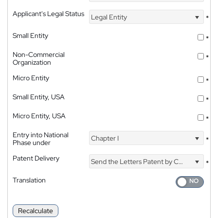
Applicant's Legal Status
Legal Entity
*
Small Entity
*
Non-Commercial
*
Organization
Micro Entity
*
Small Entity, USA
*
Micro Entity, USA
*
Entry into National
Chapter I
*
Phase under
Patent Delivery
Send the Letters Patent by Courier
*
Translation
Recalculate