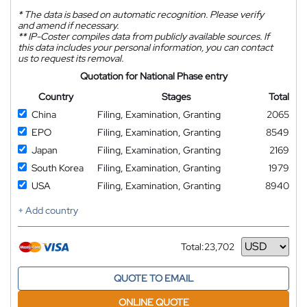
*
The data is based on automatic recognition. Please verify
and amend if necessary.
**
IP-Coster compiles data from publicly available sources. If
this data includes your personal information, you can contact
us to request its removal.
Quotation for National Phase entry
Country
Stages
Total
China
Filing, Examination, Granting
2065
EPO
Filing, Examination, Granting
8549
Japan
Filing, Examination, Granting
2169
South Korea
Filing, Examination, Granting
1979
USA
Filing, Examination, Granting
8940
+ Add country
Total:
23,702
Currency
QUOTE TO EMAIL
ONLINE QUOTE