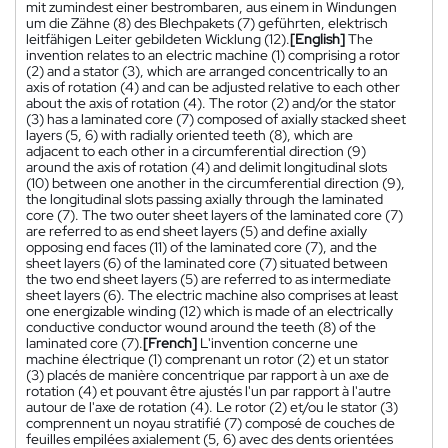
mit zumindest einer bestrombaren, aus einem in Windungen
um die Zähne (8) des Blechpakets (7) geführten, elektrisch
leitfähigen Leiter gebildeten Wicklung (12).
[English]
The
invention relates to an electric machine (1) comprising a rotor
(2) and a stator (3), which are arranged concentrically to an
axis of rotation (4) and can be adjusted relative to each other
about the axis of rotation (4). The rotor (2) and/or the stator
(3) has a laminated core (7) composed of axially stacked sheet
layers (5, 6) with radially oriented teeth (8), which are
adjacent to each other in a circumferential direction (9)
around the axis of rotation (4) and delimit longitudinal slots
(10) between one another in the circumferential direction (9),
the longitudinal slots passing axially through the laminated
core (7). The two outer sheet layers of the laminated core (7)
are referred to as end sheet layers (5) and define axially
opposing end faces (11) of the laminated core (7), and the
sheet layers (6) of the laminated core (7) situated between
the two end sheet layers (5) are referred to as intermediate
sheet layers (6). The electric machine also comprises at least
one energizable winding (12) which is made of an electrically
conductive conductor wound around the teeth (8) of the
laminated core (7).
[French]
L'invention concerne une
machine électrique (1) comprenant un rotor (2) et un stator
(3) placés de manière concentrique par rapport à un axe de
rotation (4) et pouvant être ajustés l'un par rapport à l'autre
autour de l'axe de rotation (4). Le rotor (2) et/ou le stator (3)
comprennent un noyau stratifié (7) composé de couches de
feuilles empilées axialement (5, 6) avec des dents orientées