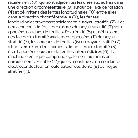
radialement (8), qui sont adjacentes les unes aux autres dans
une direction circonférentielle (9) autour de l'axe de rotation
(4) et délimitent des fentes longitudinales (10) entre elles
dans la direction circonférentielle (9), les fentes
longitudinales traversant axialement le noyau stratifié (7). Les
deux couches de feuilles externes du noyau stratifié (7) sont
appelées couches de feuilles d'extrémité (5) et définissent
des faces d'extrémité axialement opposées (11) du noyau
stratifié (7), les couches de feuilles (6) du noyau stratifié (7)
situées entre les deux couches de feuilles d'extrémité (5)
étant appelées couches de feuilles intermédiaires (6). La
machine électrique comprend également au moins un
enroulement excitable (12) qui est constitué d'un conducteur
électroconducteur enroulé autour des dents (8) du noyau
stratifié (7).