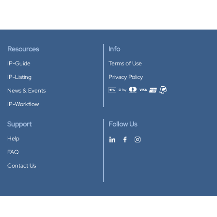
Resources
Info
IP-Guide
Terms of Use
IP-Listing
Privacy Policy
News & Events
Accepted payment methods
IP-Workflow
Support
Follow Us
Help
FAQ
Contact Us
Download our App