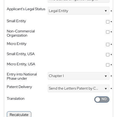
Applicant's Legal Status
Legal Entity
*
Small Entity
*
Non-Commercial
*
Organization
Micro Entity
*
Small Entity, USA
*
Micro Entity, USA
*
Entry into National
Chapter I
*
Phase under
Patent Delivery
Send the Letters Patent by Courier
*
Translation
Recalculate