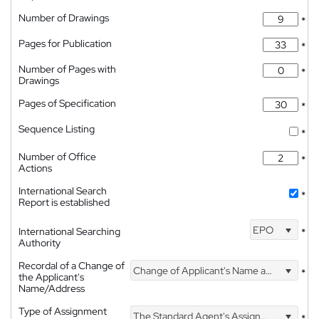
Number of Drawings
*
Pages for Publication
*
Number of Pages with
*
Drawings
Pages of Specification
*
Sequence Listing
*
Number of Office
*
Actions
International Search
*
Report is established
EPO
International Searching
*
Authority
Recordal of a Change of
Change of Applicant's Name and Address
*
the Applicant's
Name/Address
Type of Assignment
The Standard Agent's Assignment
*