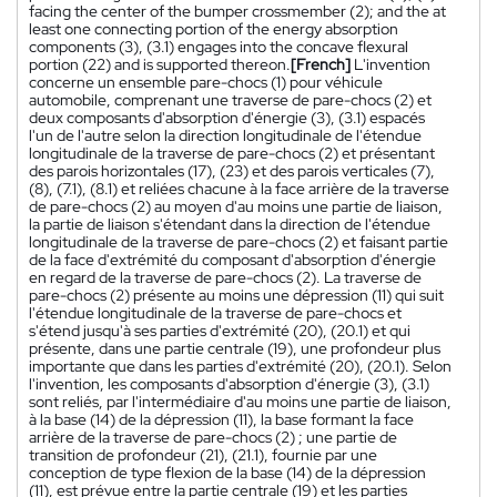
facing the center of the bumper crossmember (2); and the at
least one connecting portion of the energy absorption
components (3), (3.1) engages into the concave flexural
portion (22) and is supported thereon.
[French]
L'invention
concerne un ensemble pare-chocs (1) pour véhicule
automobile, comprenant une traverse de pare-chocs (2) et
deux composants d'absorption d'énergie (3), (3.1) espacés
l'un de l'autre selon la direction longitudinale de l'étendue
longitudinale de la traverse de pare-chocs (2) et présentant
des parois horizontales (17), (23) et des parois verticales (7),
(8), (7.1), (8.1) et reliées chacune à la face arrière de la traverse
de pare-chocs (2) au moyen d'au moins une partie de liaison,
la partie de liaison s'étendant dans la direction de l'étendue
longitudinale de la traverse de pare-chocs (2) et faisant partie
de la face d'extrémité du composant d'absorption d'énergie
en regard de la traverse de pare-chocs (2). La traverse de
pare-chocs (2) présente au moins une dépression (11) qui suit
l'étendue longitudinale de la traverse de pare-chocs et
s'étend jusqu'à ses parties d'extrémité (20), (20.1) et qui
présente, dans une partie centrale (19), une profondeur plus
importante que dans les parties d'extrémité (20), (20.1). Selon
l'invention, les composants d'absorption d'énergie (3), (3.1)
sont reliés, par l'intermédiaire d'au moins une partie de liaison,
à la base (14) de la dépression (11), la base formant la face
arrière de la traverse de pare-chocs (2) ; une partie de
transition de profondeur (21), (21.1), fournie par une
conception de type flexion de la base (14) de la dépression
(11), est prévue entre la partie centrale (19) et les parties