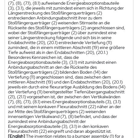
(7), (8), (7.1), (8.1) aufweisende Energieabsorptionsbauteile
(3), (3.1), die jeweils mit zumindest einem sich in Richtung der
Längserstreckung des Stoßfängerquerträgers (2)
erstreckenden Anbindungsabschnitt ihrer zu dem
Stoßfängerquerträger (2) weisenden Stirnseite an die
Rückseite des Stoßfängerquerträgers (2) angeschlossen sind,
wobei der Stoßfängerquerträger (2) über zumindest eine
seiner Längserstreckung folgende und sich bis in seine
Endabschnitte (20), (20.1) erstreckende Vertiefung (11)
zumindest, die in einem mittleren Abschnitt (19) eine größere
Tiefe aufweist als in den Endabschnitten (20), (20.1.)
Besonderes Kennzeichen ist, dass die
Energieabsorptionsbauteile (3), (3.1) mit zumindest einen
Anbindungsabschnitt an den die Rückseite des
Stoßfängerquerträgers (2) bildenden Boden (14) der
Vertiefung (11) angeschlossen sind, dass zwischen dem
mittleren Abschnitt (19) und den Endabschnitten (20), (20.1)
jeweils ein durch eine flexurartige Ausbildung des Bodens (14)
der Vertiefung (11) bereitgestellter Tiefenübergangsabschnitt
(21), (21.1) vorgesehen ist, der zwischen den Vertikalwänden
(7), (8), (7.1), (8.1) eines Energieabsorptionsbauteils (3), (3.1)
und mit seinem konkaven Flexurabschnitt (22) näher an der
zur Mitte des Stoßfängerquerträgers (2) weisenden
innenseitigen Vertikalwand (7), (8) befindet, und dass der
zumindest eine Anbindungsabschnitt der
Energieabsorptionsbauteile (3), (3.1) in den konkaven
Flexurabschnitt (22) eingreift und daran abgestützt ist.
[English]
The invention relates to a bumper assembly (1) for a