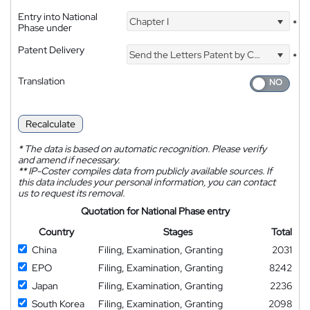
Entry into National
Chapter I
*
Phase under
Patent Delivery
Send the Letters Patent by Courier
*
Translation
Recalculate
*
The data is based on automatic recognition. Please verify
and amend if necessary.
**
IP-Coster compiles data from publicly available sources. If
this data includes your personal information, you can contact
us to request its removal.
Quotation for National Phase entry
Country
Stages
Total
China
Filing, Examination, Granting
2031
EPO
Filing, Examination, Granting
8242
Japan
Filing, Examination, Granting
2236
South Korea
Filing, Examination, Granting
2098