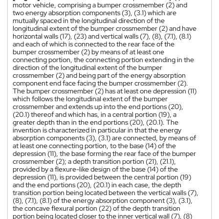
motor vehicle, comprising a bumper crossmember (2) and
two energy absorption components (3), (3.1) which are
mutually spaced in the longitudinal direction of the
longitudinal extent of the bumper crossmember (2) and have
horizontal walls (17), (23) and vertical walls (7), (8), (7.1), (8.1)
and each of which is connected to the rear face of the
bumper crossmember (2) by means of at least one
connecting portion, the connecting portion extending in the
direction of the longitudinal extent of the bumper
crossmember (2) and being part of the energy absorption
component end face facing the bumper crossmember (2).
The bumper crossmember (2) has at least one depression (11)
which follows the longitudinal extent of the bumper
crossmember and extends up into the end portions (20),
(20.1) thereof and which has, in a central portion (19), a
greater depth than in the end portions (20), (20.1). The
invention is characterized in particular in that the energy
absorption components (3), (3.1) are connected, by means of
at least one connecting portion, to the base (14) of the
depression (11), the base forming the rear face of the bumper
crossmember (2); a depth transition portion (21), (21.1),
provided by a flexure-like design of the base (14) of the
depression (11), is provided between the central portion (19)
and the end portions (20), (20.1) in each case, the depth
transition portion being located between the vertical walls (7),
(8), (7.1), (8.1) of the energy absorption component (3), (3.1),
the concave flexural portion (22) of the depth transition
portion being located closer to the inner vertical wall (7), (8)