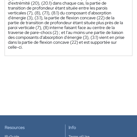
d'extrémité (20), (20.1) dans chaque cas, la partie de
transition de profondeur étant située entre les parois
verticales (7), (8), (7.1), (8.1) du composant d'absorption
d'énergie (3), (3.1), la partie de flexion concave (22) de la
partie de transition de profondeur étant située plus près de la
paroi verticale (7), (8) interne faisant face au centre de la
traverse de pare-chocs (2) ; et l'au moins une partie de liaison
des composants d'absorption d'énergie (3), (3.1) vient en prise
dans la partie de flexion concave (22) et est supportée sur
celle-ci.
Resources
Info
IP-Guide
Terms of Use