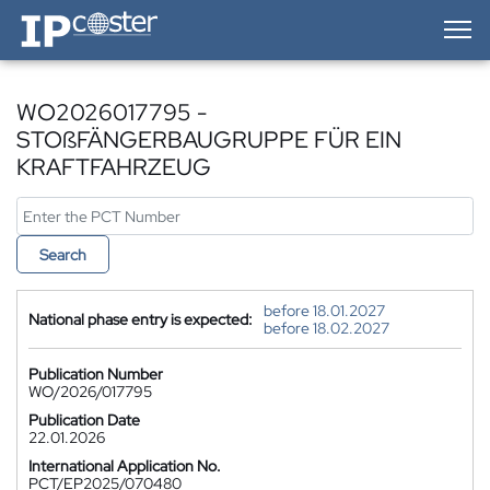
IP-Coster — Home
WO2026017795 -
STOßFÄNGERBAUGRUPPE FÜR EIN
KRAFTFAHRZEUG
Search
before 18.01.2027
National phase entry is expected:
before 18.02.2027
Publication Number
WO/2026/017795
Publication Date
22.01.2026
International Application No.
PCT/EP2025/070480