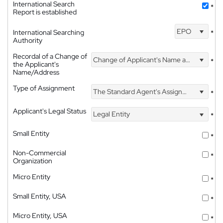
International Search
*
Report is established
EPO
International Searching
*
Authority
Recordal of a Change of
Change of Applicant's Name and Address
*
the Applicant's
Name/Address
Type of Assignment
The Standard Agent's Assignment
*
Applicant's Legal Status
Legal Entity
*
Small Entity
*
Non-Commercial
*
Organization
Micro Entity
*
Small Entity, USA
*
Micro Entity, USA
*