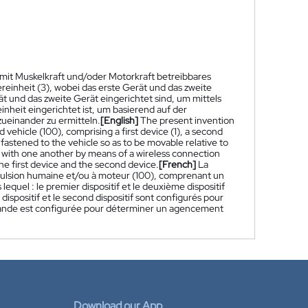
 mit Muskelkraft und/oder Motorkraft betreibbares
ereinheit (3), wobei das erste Gerät und das zweite
t und das zweite Gerät eingerichtet sind, um mittels
nheit eingerichtet ist, um basierend auf der
ueinander zu ermitteln.
[English]
The present invention
ehicle (100), comprising a first device (1), a second
 fastened to the vehicle so as to be movable relative to
 with one another by means of a wireless connection
the first device and the second device.
[French]
La
pulsion humaine et/ou à moteur (100), comprenant un
lequel : le premier dispositif et le deuxième dispositif
 dispositif et le second dispositif sont configurés pour
mande est configurée pour déterminer un agencement
Download our App