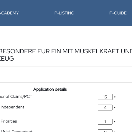
-ACADEMY
IP-LISTING
IP-GUIDE
BESONDERE FÜR EIN MIT MUSKELKRAFT UN
ZEUG
Application details
ber of Claims/PCT
*
 Independent
*
Priorities
*
 Multi-Dependent