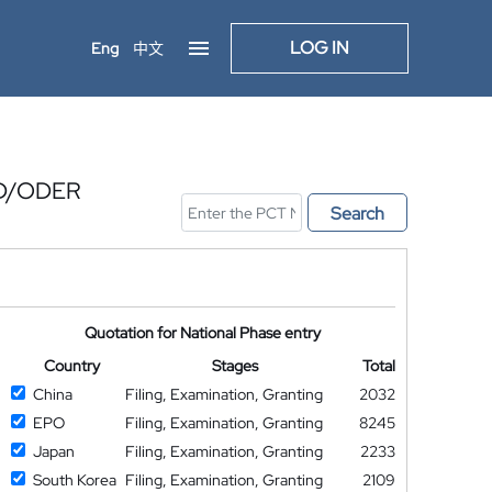
LOG IN
Eng
中文
D/ODER
Search
Quotation for National Phase entry
Country
Stages
Total
China
Filing, Examination, Granting
2032
EPO
Filing, Examination, Granting
8245
Japan
Filing, Examination, Granting
2233
South Korea
Filing, Examination, Granting
2109