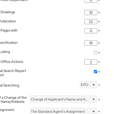
*
 Drawings
*
Publication
*
 Pages with
*
pecification
*
isting
*
Office Actions
*
nal Search Report
*
hed
EPO
nal Searching
*
f a Change of the
Change of Applicant's Name and Address
*
's Name/Address
ssignment
The Standard Agent's Assignment
*