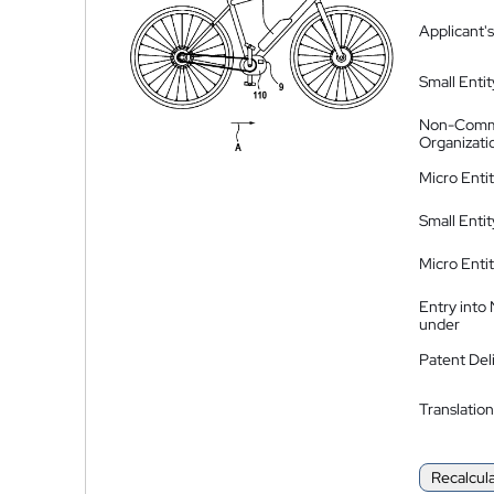
Applicant's
Small Entit
Non-Comm
Organizati
Micro Enti
Small Enti
Micro Enti
Entry into
under
Patent Del
Translation
Recalcul