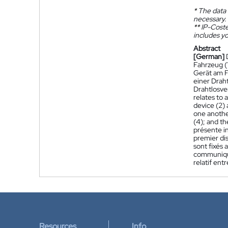
*
The data 
necessary.
**
IP-Coster
includes yo
Abstract
[German]
Fahrzeug (1
Gerät am F
einer Drah
Drahtlosve
relates to 
device (2) 
one anothe
(4); and th
présente i
premier dis
sont fixés 
communique
relatif entr
Resources
Info