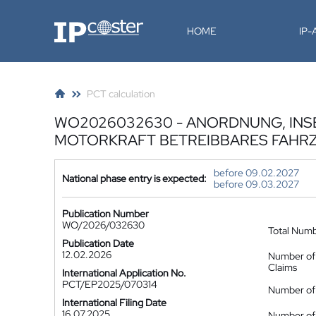
IP-Coster
HOME
IP
PCT calculation
WO2026032630 - ANORDNUNG, INS
MOTORKRAFT BETREIBBARES FAHR
before 09.02.2027
National phase entry is expected:
before 09.03.2027
Publication Number
WO/2026/032630
Total Num
Publication Date
12.02.2026
Number of
Claims
International Application No.
PCT/EP2025/070314
Number of 
International Filing Date
16.07.2025
Number of