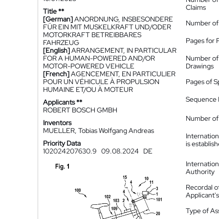
Claims
Title **
[German]
ANORDNUNG, INSBESONDERE
Number of
FÜR EIN MIT MUSKELKRAFT UND/ODER
MOTORKRAFT BETREIBBARES
Pages for 
FAHRZEUG
[English]
ARRANGEMENT, IN PARTICULAR
FOR A HUMAN-POWERED AND/OR
Number of
MOTOR-POWERED VEHICLE
Drawings
[French]
AGENCEMENT, EN PARTICULIER
POUR UN VÉHICULE À PROPULSION
Pages of S
HUMAINE ET/OU À MOTEUR
Sequence L
Applicants **
ROBERT BOSCH GMBH
Number of 
Inventors
MUELLER, Tobias Wolfgang Andreas
Internatio
Priority Data
is establis
102024207630.9
09.08.2024
DE
Internatio
Authority
Recordal o
Applicant
Type of A