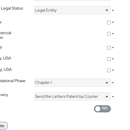
 Legal Status
Legal Entity
*
y
*
ercial
*
on
ty
*
ty, USA
*
ty, USA
*
 National Phase
Chapter I
*
ivery
Send the Letters Patent by Courier
*
ate