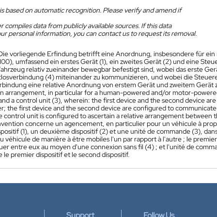
is based on automatic recognition. Please verify and amend if
 compiles data from publicly available sources. If this data
ur personal information, you can contact us to request its removal.
Die vorliegende Erfindung betrifft eine Anordnung, insbesondere für ein
00), umfassend ein erstes Gerät (1), ein zweites Gerät (2) und eine Steu
ahrzeug relativ zueinander bewegbar befestigt sind, wobei das erste Gerä
tlosverbindung (4) miteinander zu kommunizieren, und wobei die Steuerei
rbindung eine relative Anordnung von erstem Gerät und zweitem Gerät z
an arrangement, in particular for a human-powered and/or motor-powered v
and a control unit (3), wherein: the first device and the second device are
r; the first device and the second device are configured to communicate
e control unit is configured to ascertain a relative arrangement between 
nvention concerne un agencement, en particulier pour un véhicule à pro
positif (1), un deuxième dispositif (2) et une unité de commande (3), dans 
au véhicule de manière à être mobiles l'un par rapport à l'autre ; le premier
r entre eux au moyen d'une connexion sans fil (4) ; et l'unité de com
e le premier dispositif et le second dispositif.
Support
Follow Us