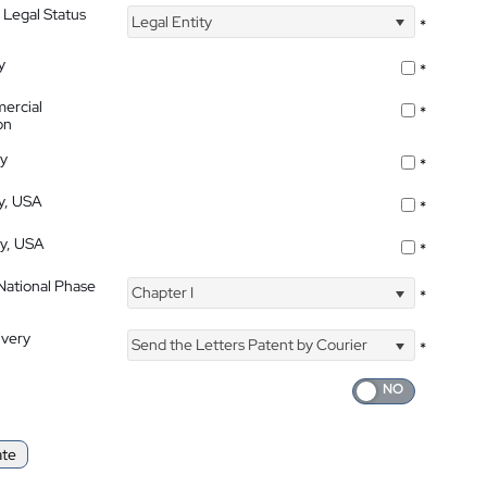
 Legal Status
Legal Entity
*
y
*
ercial
*
on
ty
*
ty, USA
*
ty, USA
*
 National Phase
Chapter I
*
ivery
Send the Letters Patent by Courier
*
ate