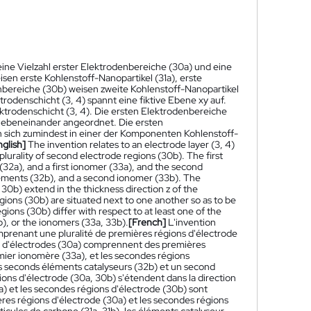
eine Vielzahl erster Elektrodenbereiche (30a) und eine
sen erste Kohlenstoff-Nanopartikel (31a), erste
nbereiche (30b) weisen zweite Kohlenstoff-Nanopartikel
trodenschicht (3, 4) spannt eine fiktive Ebene xy auf.
ektrodenschicht (3, 4). Die ersten Elektrodenbereiche
 nebeneinander angeordnet. Die ersten
 sich zumindest in einer der Komponenten Kohlenstoff-
nglish]
The invention relates to an electrode layer (3, 4)
 plurality of second electrode regions (30b). The first
 (32a), and a first ionomer (33a), and the second
lements (32b), and a second ionomer (33b). The
 30b) extend in the thickness direction z of the
egions (30b) are situated next to one another so as to be
ions (30b) differ with respect to at least one of the
b), or the ionomers (33a, 33b).
[French]
L'invention
prenant une pluralité de premières régions d'électrode
ns d'électrodes (30a) comprennent des premières
mier ionomère (33a), et les secondes régions
s seconds éléments catalyseurs (32b) et un second
ions d'électrode (30a, 30b) s'étendent dans la direction
a) et les secondes régions d'électrode (30b) sont
ières régions d'électrode (30a) et les secondes régions