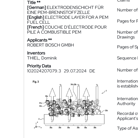
Claims
Title **
[German]
ELEKTRODENSCHICHT FÜR
Number of
EINE PEM-BRENNSTOFFZELLE
[English]
ELECTRODE LAYER FOR A PEM
Pages for 
FUEL CELL
[French]
COUCHE D'ÉLECTRODE POUR
PILE À COMBUSTIBLE PEM
Number of
Drawings
Applicants **
ROBERT BOSCH GMBH
Pages of S
Inventors
THIEL, Dominik
Sequence L
Priority Data
Number of 
102024207079.3
29.07.2024
DE
Internatio
is establis
Internatio
Authority
Recordal o
Applicant
Type of A