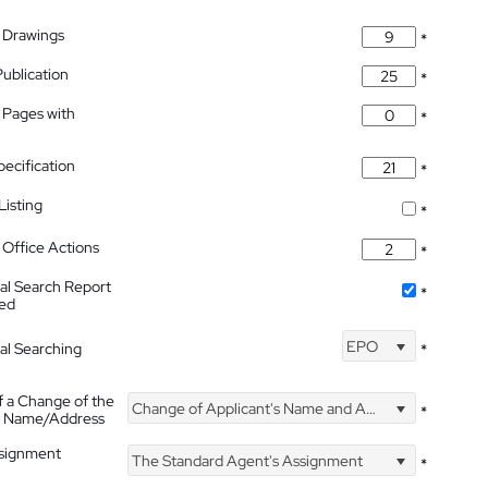
 Drawings
*
Publication
*
 Pages with
*
pecification
*
isting
*
Office Actions
*
nal Search Report
*
hed
EPO
nal Searching
*
f a Change of the
Change of Applicant's Name and Address
*
's Name/Address
ssignment
The Standard Agent's Assignment
*