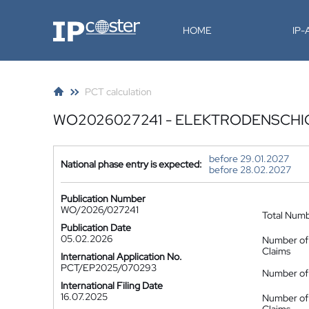
IP-Coster
HOME
IP
PCT calculation
WO2026027241 - ELEKTRODENSCHI
before 29.01.2027
National phase entry is expected:
before 28.02.2027
Publication Number
WO/2026/027241
Total Num
Publication Date
05.02.2026
Number of
Claims
International Application No.
PCT/EP2025/070293
Number of 
International Filing Date
16.07.2025
Number of