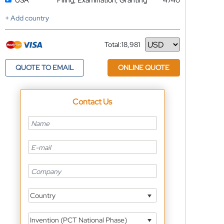
USA
Filing, Examination, Granting
4740
+ Add country
Total:
18,981
Currency
QUOTE TO EMAIL
ONLINE QUOTE
Contact Us
Country
Invention (PCT National Phase)