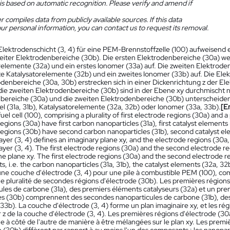
is based on automatic recognition. Please verify and amend if
 compiles data from publicly available sources. If this data
ur personal information, you can contact us to request its removal.
Elektrodenschicht (3, 4) für eine PEM-Brennstoffzelle (100) aufweisend 
weiter Elektrodenbereiche (30b). Die ersten Elektrodenbereiche (30a) wei
relemente (32a) und ein erstes Ionomer (33a) auf. Die zweiten Elektrode
te Katalysatorelemente (32b) und ein zweites Ionomer (33b) auf. Die Elek
odenbereiche (30a, 30b) erstrecken sich in einer Dickenrichtung z der El
die zweiten Elektrodenbereiche (30b) sind in der Ebene xy durchmischt
bereiche (30a) und die zweiten Elektrodenbereiche (30b) unterscheiden
el (31a, 31b), Katalysatorelemente (32a, 32b) oder Ionomer (33a, 33b).
[E
uel cell (100), comprising a plurality of first electrode regions (30a) and a
egions (30a) have first carbon nanoparticles (31a), first catalyst elements
regions (30b) have second carbon nanoparticles (31b), second catalyst e
ayer (3, 4) defines an imaginary plane xy, and the electrode regions (30a,
ayer (3, 4). The first electrode regions (30a) and the second electrode r
e plane xy. The first electrode regions (30a) and the second electrode reg
 i.e. the carbon nanoparticles (31a, 31b), the catalyst elements (32a, 32
ne couche d'électrode (3, 4) pour une pile à combustible PEM (100), com
ne pluralité de secondes régions d'électrode (30b). Les premières régio
ules de carbone (31a), des premiers éléments catalyseurs (32a) et un pre
es (30b) comprennent des secondes nanoparticules de carbone (31b), de
3b). La couche d'électrode (3, 4) forme un plan imaginaire xy, et les rég
 z de la couche d'électrode (3, 4). Les premières régions d'électrode (30
ne à côté de l'autre de manière à être mélangées sur le plan xy. Les prem