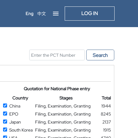
LOG IN
Eng
中文
Search
Quotation for National Phase entry
Country
Stages
Total
China
Filing, Examination, Granting
1944
EPO
Filing, Examination, Granting
8245
Japan
Filing, Examination, Granting
2137
South Korea
Filing, Examination, Granting
1915