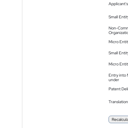
Applicant's
Small Entit
Non-Comm
Organizati
Micro Enti
Small Enti
Micro Enti
Entry into
under
Patent Del
Translation
Recalcul