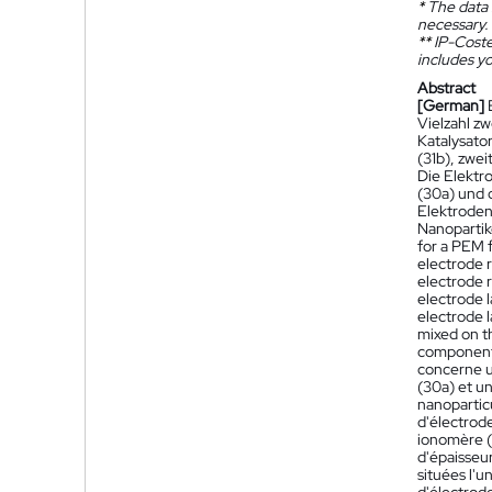
*
The data 
necessary.
**
IP-Coster
includes yo
Abstract
[German]
Vielzahl z
Katalysato
(31b), zwei
Die Elektr
(30a) und 
Elektroden
Nanopartik
for a PEM f
electrode r
electrode 
electrode l
electrode l
mixed on th
components,
concerne u
(30a) et u
nanopartic
d'électrod
ionomère (3
d'épaisseur
situées l'u