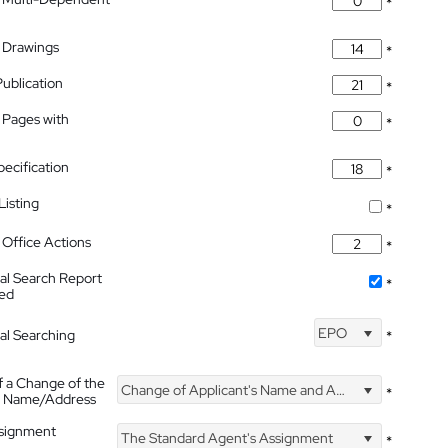
*
 Drawings
*
Publication
*
 Pages with
*
pecification
*
isting
*
Office Actions
*
nal Search Report
*
hed
EPO
nal Searching
*
f a Change of the
Change of Applicant's Name and Address
*
's Name/Address
ssignment
The Standard Agent's Assignment
*