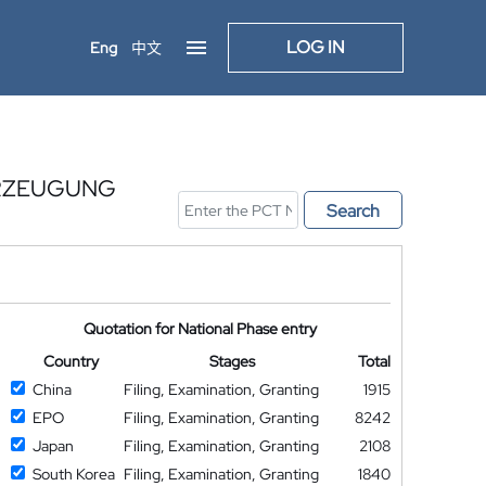
LOG IN
Eng
中文
ERZEUGUNG
Search
Quotation for National Phase entry
Country
Stages
Total
China
Filing, Examination, Granting
1915
EPO
Filing, Examination, Granting
8242
Japan
Filing, Examination, Granting
2108
South Korea
Filing, Examination, Granting
1840