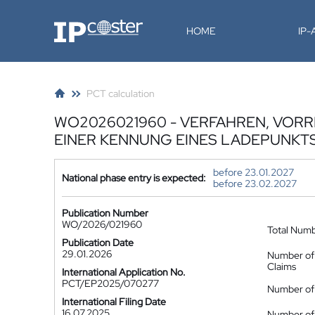
IP-Coster
HOME
IP
PCT calculation
WO2026021960 - VERFAHREN, VOR
EINER KENNUNG EINES LADEPUNKT
before 23.01.2027
National phase entry is expected:
before 23.02.2027
Publication Number
WO/2026/021960
Total Num
Publication Date
29.01.2026
Number of
Claims
International Application No.
PCT/EP2025/070277
Number of 
International Filing Date
16.07.2025
Number of