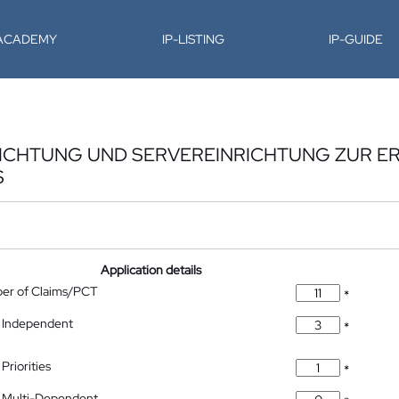
-ACADEMY
IP-LISTING
IP-GUIDE
RICHTUNG UND SERVEREINRICHTUNG ZUR 
S
Application details
ber of Claims/PCT
*
 Independent
*
Priorities
*
 Multi-Dependent