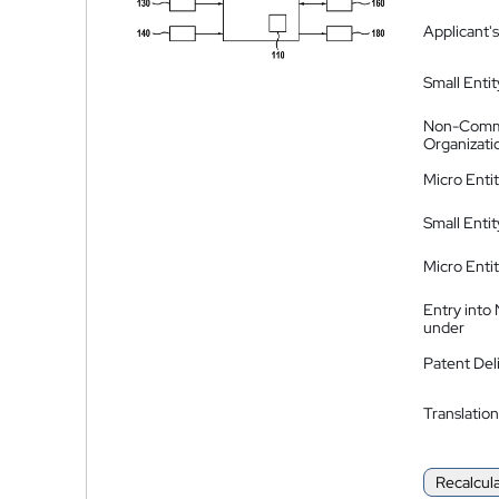
Applicant's
Small Entit
Non-Comm
Organizati
Micro Enti
Small Enti
Micro Enti
Entry into
under
Patent Del
Translation
Recalcul