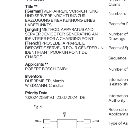
Claims
Title **
[German]
VERFAHREN, VORRICHTUNG
Number of
UND SERVEREINRICHTUNG ZUR
ERZEUGUNG EINER KENNUNG EINES
Pages for 
LADEPUNKTS
[English]
METHOD, APPARATUS AND
SERVER DEVICE FOR GENERATING AN
Number of
IDENTIFIER FOR A CHARGING POINT
Drawings
[French]
PROCÉDÉ, APPAREIL ET
DISPOSITIF SERVEUR POUR GÉNÉRER UN
Pages of S
IDENTIFIANT POUR UN POINT DE
CHARGE
Sequence L
Applicants **
ROBERT BOSCH GMBH
Number of 
Inventors
Internatio
DUERRMEIER, Martin
is establis
WIEDMANN, Christian
Priority Data
Internatio
102024206919.1
23.07.2024
DE
Authority
Recordal o
Applicant
Type of A