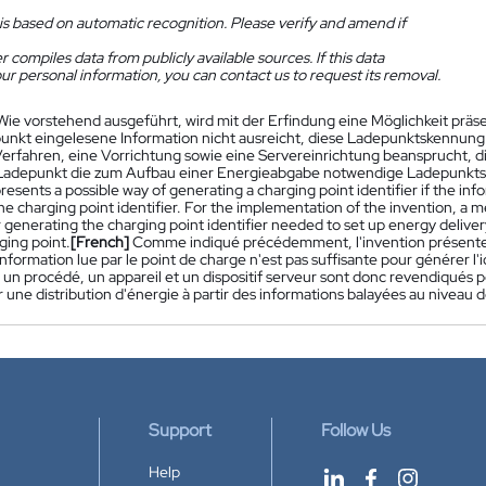
is based on automatic recognition. Please verify and amend if
 compiles data from publicly available sources. If this data
ur personal information, you can contact us to request its removal.
Wie vorstehend ausgeführt, wird mit der Erfindung eine Möglichkeit prä
nkt eingelesene Information nicht ausreicht, diese Ladepunktskennun
Verfahren, eine Vorrichtung sowie eine Servereinrichtung beansprucht, d
Ladepunkt die zum Aufbau einer Energieabgabe notwendige Ladepunkts
resents a possible way of generating a charging point identifier if the info
e charging point identifier. For the implementation of the invention, a 
 generating the charging point identifier needed to set up energy delive
ging point.
[French]
Comme indiqué précédemment, l'invention présente un
'information lue par le point de charge n'est pas suffisante pour générer l
, un procédé, un appareil et un dispositif serveur sont donc revendiqués p
r une distribution d'énergie à partir des informations balayées au niveau 
Support
Follow Us
Help