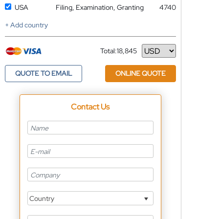
USA
Filing, Examination, Granting
4740
+ Add country
Total:
18,845
Currency
QUOTE TO EMAIL
ONLINE QUOTE
Contact Us
Country