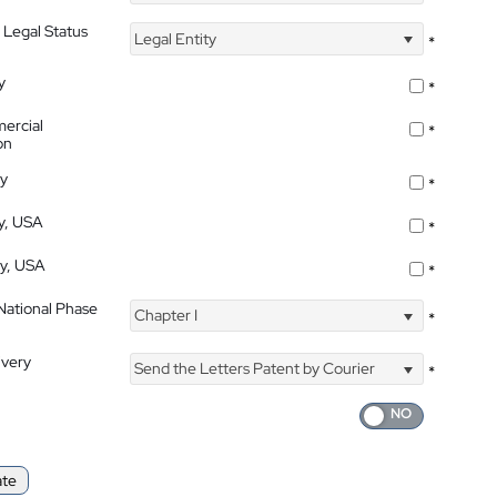
 Legal Status
Legal Entity
*
y
*
ercial
*
on
ty
*
ty, USA
*
ty, USA
*
 National Phase
Chapter I
*
ivery
Send the Letters Patent by Courier
*
ate