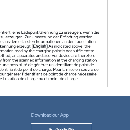
sentiert, eine Ladepunktskennung zu erzeugen, wenn die
g zu erzeugen. Zur Umsetzung der Erfindung werden
ie aus den erfassten Informationen an der Ladestation
kennung erzeugt.
[English]
As indicated above, the
rmation read by the charging point is not sufficient to
method, an apparatus and a server device are therefore
ry from the scanned information at the charging station
e possibilité de générer un identifiant de point de
'identifiant de point de charge. Pour la mise en œuvre de
our générer l'identifiant de point de charge nécessaire
de la station de charge ou du point de charge.
Download our App
Google Play