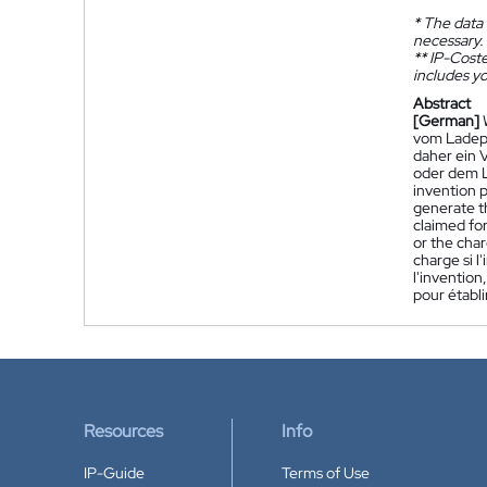
*
The data 
necessary.
**
IP-Coster
includes yo
Abstract
[German]
vom Ladepu
daher ein 
oder dem 
invention p
generate th
claimed for
or the char
charge si l
l'invention
pour établi
Resources
Info
IP-Guide
Terms of Use